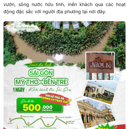
vườn, sông nước hữu tình, mền khách qua các hoạt
động đặc sắc với người địa phương tại nơi đây.