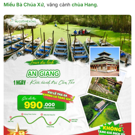
Miếu Bà Chúa Xứ
, vãng cảnh
chùa Hang
.