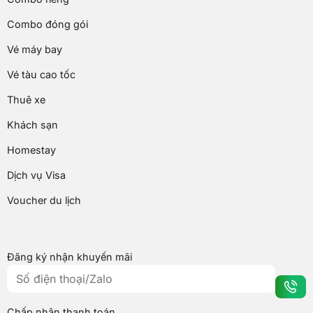
Combo đóng gói
Vé máy bay
Vé tàu cao tốc
Thuê xe
Khách sạn
Homestay
Dịch vụ Visa
Voucher du lịch
Đăng ký nhận khuyến mãi
Chấp nhận thanh toán