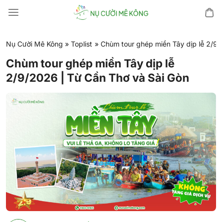
Chuyển
đến
nội
dung
Nụ Cười Mê Kông
»
Toplist
»
Chùm tour ghép miền Tây dịp lễ 2/9/
Chùm tour ghép miền Tây dịp lễ
2/9/2026 | Từ Cần Thơ và Sài Gòn