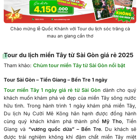
Chào mừng lễ Quốc Khánh với Tour du lịch sóc trăng cà
mau an giang cần thơ
Tour du lịch miền Tây từ Sài Gòn giá rẻ 2025
Tham khảo:
Chùm tour miền Tây từ Sài Gòn nổi bật
Tour Sài Gòn – Tiền Giang – Bến Tre 1 ngày
Tour miền Tây 1 ngày giá rẻ từ Sài Gòn
dành cho quý
khách muốn khám phá vẻ đẹp của miền Tây sông nước
hữu tình. Trong hành trình 1 ngày khám phá miền Tây,
Du lịch Nụ Cười Mê Kông hân hạnh được đồng hành
cùng quý khách khám phá thành phố
Mỹ Tho
, Tiền
Giang và
“vương quốc dừa” – Bến Tre
. Du khách sẽ
được trải nghiệm không khí đậm chất miền Tây miệt