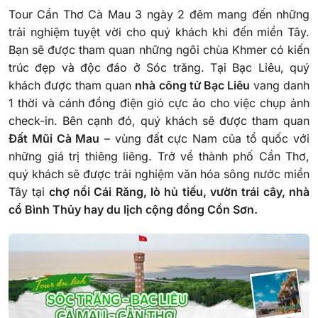
Tour Cần Thơ Cà Mau 3 ngày 2 đêm mang đến những
trải nghiệm tuyệt vời cho quý khách khi đến miền Tây.
Bạn sẽ được tham quan những ngôi chùa Khmer có kiến
trúc đẹp và độc đáo ở Sóc trăng. Tại Bạc Liêu, quý
khách được tham quan
nhà công tử Bạc Liêu
vang danh
1 thời và cánh đồng điện gió cực ảo cho việc chụp ảnh
check-in. Bên cạnh đó, quý khách sẽ được tham quan
Đất Mũi Cà Mau
– vùng đất cực Nam của tổ quốc với
những giá trị thiêng liêng. Trở về thành phố Cần Thơ,
quý khách sẽ được trải nghiệm văn hóa sông nước miền
Tây tại
chợ nổi Cái Răng, lò hủ tiếu, vườn trái cây, nhà
cổ Bình Thủy hay du lịch cộng đồng Cồn Sơn.