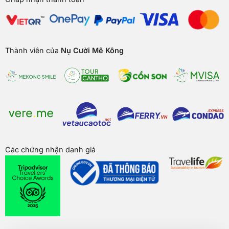
Thành viên của
Nụ Cười Mê Kông
Các chứng nhận danh giá