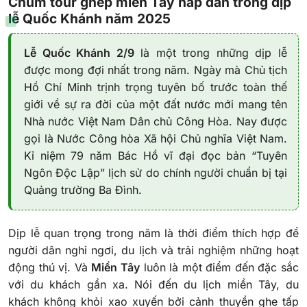
Chùm tour ghép miền Tây hấp dẫn trong dịp
lễ Quốc Khánh năm 2025
Lễ Quốc Khánh 2/9
là một trong những dịp lễ
được mong đợi nhất trong năm. Ngày mà Chủ tịch
Hồ Chí Minh trịnh trọng tuyên bố trước toàn thế
giới về sự ra đời của một đất nước mới mang tên
Nhà nước Việt Nam Dân chủ Công Hòa. Nay được
gọi là Nước Công hòa Xã hội Chủ nghĩa Việt Nam.
Kỉ niệm 79 năm Bác Hồ vĩ đại đọc bản “Tuyên
Ngôn Độc Lập” lịch sử do chính người chuẩn bị tại
Quảng trường Ba Đình.
Dịp lễ quan trọng trong năm là thời điểm thích hợp để
người dân nghỉ ngơi, du lịch và trải nghiệm những hoạt
động thú vị. Và
Miền Tây
luôn là một điểm đến đặc sắc
với du khách gần xa. Nói đến du lịch miền Tây, du
khách không khỏi xao xuyến bởi cảnh thuyền ghe tấp