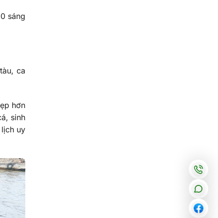
00 sáng
tàu, ca
đẹp hơn
á, sinh
lịch uy