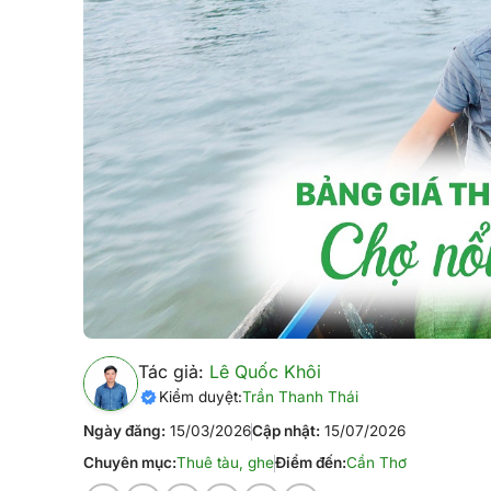
Tác giả:
Lê Quốc Khôi
Kiểm duyệt:
Trần Thanh Thái
Ngày đăng:
15/03/2026
Cập nhật:
15/07/2026
Chuyên mục:
Thuê tàu, ghe
Điểm đến:
Cần Thơ