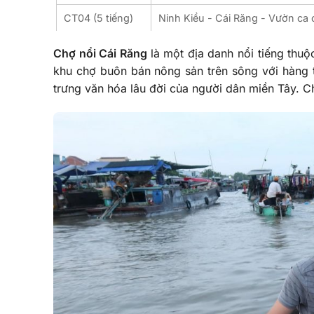
CT04 (5 tiếng)
Ninh Kiều - Cái Răng - Vườn ca
Chợ nổi Cái Răng
là một địa danh nổi tiếng th
khu chợ buôn bán nông sản trên sông với hàng 
trưng văn hóa lâu đời của người dân miền Tây. C