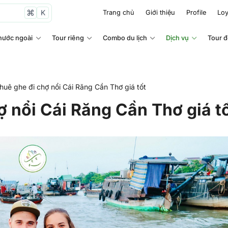
K
Trang chủ
Giới thiệu
Profile
Loy
nước ngoài
Tour riêng
Combo du lịch
Dịch vụ
Tour 
huê ghe đi chợ nổi Cái Răng Cần Thơ giá tốt
ợ nổi Cái Răng Cần Thơ giá t