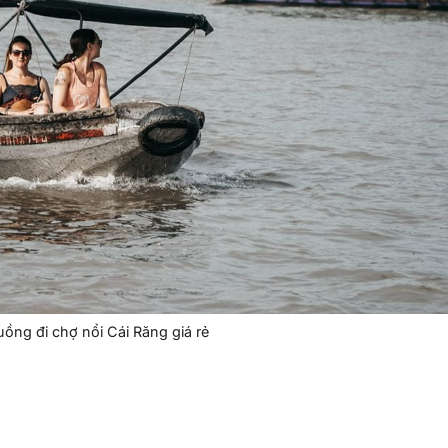
ồng đi chợ nổi Cái Răng giá rẻ