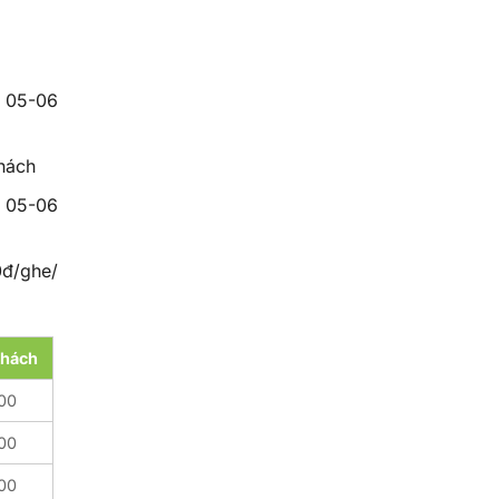
m 05-06
hách
 05-06
0đ/ghe/
khách
00
00
00