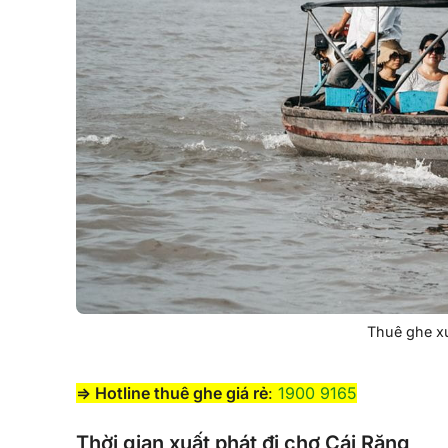
Thuê ghe xu
=> Hotline thuê ghe giá rẻ
:
1900 9165
Thời gian xuất phát đi chợ Cái Răng