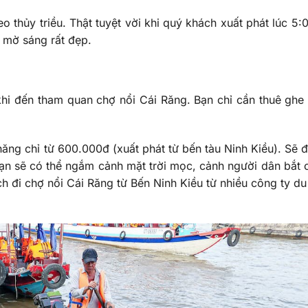
 thủy triều. Thật tuyệt vời khi quý khách xuất phát lúc 5:
ờ mờ sáng rất đẹp.
khi đến tham quan chợ nổi Cái Răng. Bạn chỉ cần thuê ghe 
hăng chỉ từ 600.000đ (xuất phát từ bến tàu Ninh Kiều). Sẽ 
bạn sẽ có thể ngắm cảnh mặt trời mọc, cảnh người dân bắt c
 đi chợ nổi Cái Răng từ Bến Ninh Kiều từ nhiều công ty du 