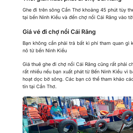
Ghe đi trên sông Cần Thơ khoảng 45 phút tùy theo
tại bến Ninh Kiều và đến chợ nổi Cái Răng vào t
Giá vé đi chợ nổi Cái Răng
Bạn không cần phải trả bất kì phí tham quan gì 
nô từ bến Ninh Kiều
Giá thuê ghe đi chợ nổi Cái Răng cũng rất phải c
rất nhiều nếu bạn xuất phát từ Bến Ninh Kiều vì 
hoạt dọc bờ sông. Các bạn có thể tham khảo cách
tín tại Cần Thơ.