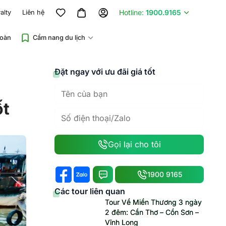
Hotline:
1900.9165
alty
Liên hệ
đoàn
Cẩm nang du lịch
Đặt ngay với ưu đãi giá tốt
ốt
Gọi lại cho tôi
1900 9165
Các tour liên quan
Tour Về Miền Thương 3 ngày
2 đêm: Cần Thơ – Cồn Sơn –
Vĩnh Long