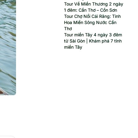
Tour Về Miền Thương 2 ngày
1 đêm: Cần Thơ – Cồn Sơn
Tour Chợ Nổi Cái Răng: Tinh
Hoa Miền Sông Nước Cần
Thơ
Tour miền Tây 4 ngày 3 đêm
từ Sài Gòn | Khám phá 7 tỉnh
miền Tây