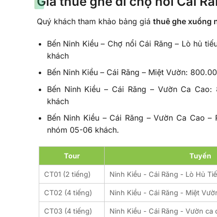
Giá thuê ghe đi chợ nổi Cái R
Quý khách tham khảo bảng giá
thuê ghe xuồng n
Bến Ninh Kiều – Chợ nổi Cái Răng – Lò hủ t
khách
Bến Ninh Kiều – Cái Răng – Miệt Vườn: 800.
Bến Ninh Kiều – Cái Răng – Vườn Ca Cao:
khách
Bến Ninh Kiều – Cái Răng – Vườn Ca Cao – 
nhóm 05-06 khách.
Tour
Tuyến
CT01 (2 tiếng)
Ninh Kiều - Cái Răng - Lò Hủ Ti
CT02 (4 tiếng)
Ninh Kiều - Cái Răng - Miệt Vườ
CT03 (4 tiếng)
Ninh Kiều - Cái Răng - Vườn ca 