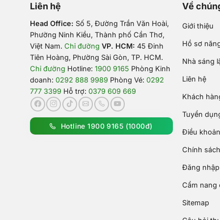
Liên hệ
Về chúng
Head Office:
Số 5, Đường Trần Văn Hoài,
Giới thiệu
Phường Ninh Kiều, Thành phố Cần Thơ,
Hồ sơ năng
Việt Nam
.
Chỉ đường
VP. HCM:
45 Đinh
Tiên Hoàng, Phường Sài Gòn, TP. HCM.
Nhà sáng l
Chỉ đường
Hotline:
1900 9165
Phòng Kinh
Liên hệ
doanh:
0292 888 9989
Phòng Vé:
0292
777 3399
Hỗ trợ:
0379 609 669
Khách hàng
Tuyển dụn
Hotline 1900 9165 (1000đ)
Điều khoản
Chính sách
Đăng nhập 
Cẩm nang d
Sitemap