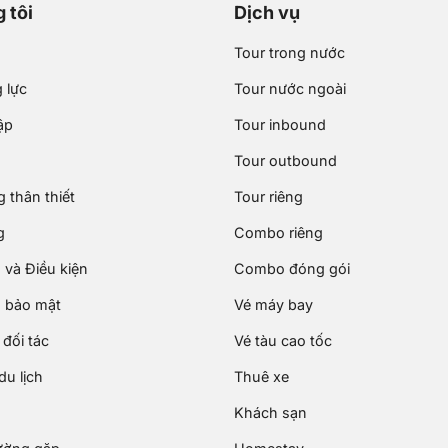
 tôi
Dịch vụ
Tour trong nước
 lực
Tour nước ngoài
ập
Tour inbound
Tour outbound
 thân thiết
Tour riêng
g
Combo riêng
 và Điều kiện
Combo đóng gói
 bảo mật
Vé máy bay
đối tác
Vé tàu cao tốc
u lịch
Thuê xe
Khách sạn