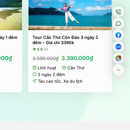
ày 1 đêm
Tour Cần Thơ Côn Đảo 3 ngày 2
đêm – Giá chỉ 3390k
★ 5.0
(2)
Giá
Giá
000
₫
3.390.000
₫
3.590.000
₫
gốc
hiện
Linh hoạt
là:
Cần Thơ
tại
3.590.000₫.
là:
3 ngày 2 đêm
3.390.000₫.
Tàu cao tốc
,
Xe du lịch