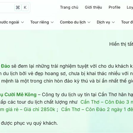
K
Trang chủ
Giới thiệu
Profile
Loy
nước ngoài
Tour riêng
Combo du lịch
Dịch vụ
Tour 
Hiển thị tấ
n Đảo
sẽ đem lại những trải nghiệm tuyệt vời cho du khách 
 du lịch bởi vẻ đẹp hoang sơ, chưa bị khai thác nhiều với n
mệnh là một trong chín hòn đảo kỳ thú và bí ẩn nhất thế gi
Nụ Cười Mê Kông
– Công ty du lịch uy tín tại Cần Thơ hân
cấp các tour du lịch chất lượng như
Cần Thơ – Côn Đảo 3 n
m giá rẻ – Giá chỉ 2850k
;
Cần Thơ – Côn Đảo 2 ngày 1 đêm
 được phục vụ quý khách.