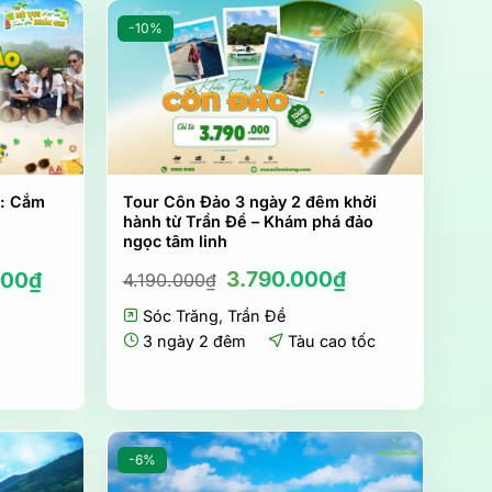
-10%
m: Cắm
Tour Côn Đảo 3 ngày 2 đêm khởi
h
hành từ Trần Đề – Khám phá đảo
ngọc tâm linh
Giá
Giá
3.790.000
₫
000
₫
4.190.000
₫
gốc
hiện
Sóc Trăng
,
là:
Trần Đề
tại
4.190.000₫.
là:
3 ngày 2 đêm
Tàu cao tốc
3.790.000₫.
-6%