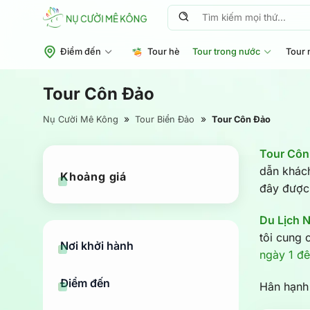
Chuyển
Tìm
đến
kiếm:
nội
Điểm đến
Tour hè
Tour trong nước
Tour 
dung
Tour Côn Đảo
»
»
Nụ Cười Mê Kông
Tour Biển Đảo
Tour Côn Đảo
Tour Cô
dẫn khách
Khoảng giá
đây được 
Giá
Giá
thấp
cao
nhất
nhất
Du Lịch 
tôi cung 
Nơi khởi hành
ngày 1 đê
Điểm đến
Hân hạnh