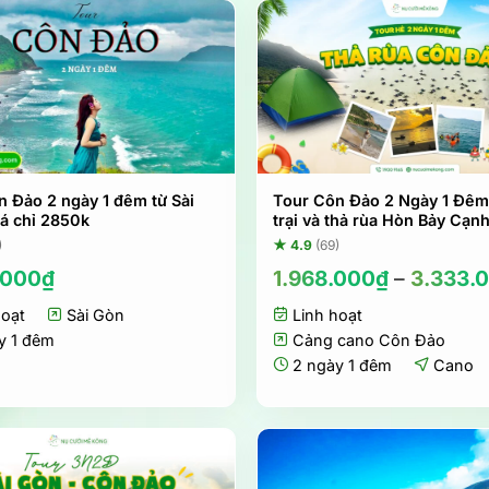
n Đảo 2 ngày 1 đêm từ Sài
Tour Côn Đảo 2 Ngày 1 Đê
iá chỉ 2850k
trại và thả rùa Hòn Bảy Cạn
)
★ 4.9
(69)
.000
₫
1.968.000
₫
–
3.333.
hoạt
Sài Gòn
Linh hoạt
y 1 đêm
Cảng cano Côn Đảo
2 ngày 1 đêm
Cano