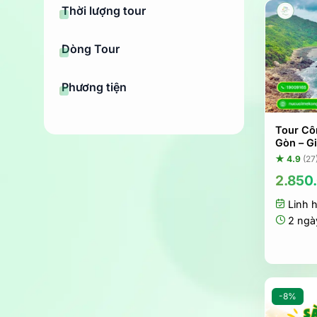
Thời lượng tour
Dòng Tour
Phương tiện
Tour Cô
Gòn – G
★ 4.9
(27
2.850
Linh 
2 ngà
-8%