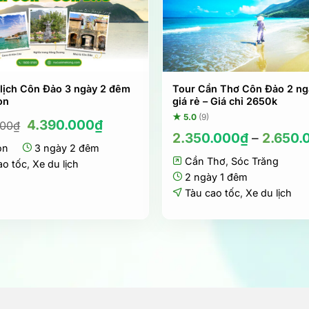
 lịch Côn Đảo 3 ngày 2 đêm
Tour Cần Thơ Côn Đảo 2 ng
òn
giá rẻ – Giá chỉ 2650k
★ 5.0
(9)
Giá
Giá
4.390.000
₫
000
₫
gốc
hiện
2.350.000
₫
–
2.650.
òn
là:
3 ngày 2 đêm
tại
4.790.000₫.
là:
Cần Thơ
,
Sóc Trăng
ao tốc
,
Xe du lịch
4.390.000₫.
2 ngày 1 đêm
Tàu cao tốc
,
Xe du lịch