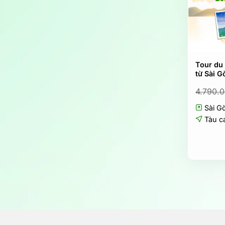
Tour du
từ Sài G
4.790.
Sài G
Tàu c