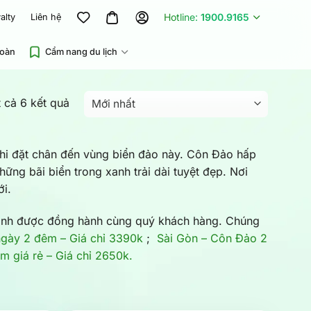
Hotline:
1900.9165
alty
Liên hệ
đoàn
Cẩm nang du lịch
Được
t cả 6 kết quả
sắp
xếp
khi đặt chân đến vùng biển đảo này. Côn Đảo hấp
theo
hững bãi biển trong xanh trải dài tuyệt đẹp. Nơi
mới
ới
.
nhất
 hạnh được đồng hành cùng quý khách hàng. Chúng
gày 2 đêm – Giá chỉ 3390k
;
Sài Gòn – Côn Đảo 2
 giá rẻ – Giá chỉ 2650k.