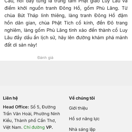
Cầu, nơi đây từng là trung tâm Phật giáo Luy Lâu và
điểm khởi nguồn tranh Đông Hồ, gốm Phù Lãng. Từ
chùa Bút Tháp linh thiêng, làng tranh Đông Hồ đậm
hồn dân gian, chùa Phật Tích cổ kính, đền Đô trang
nghiêm, làng gốm Phù Lãng tinh xảo đến thành cổ Luy
Lâu đầy dấu ấn lịch sử, hãy lên đường khám phá mảnh
đất di sản này!
Đánh giá
Liên hệ
Về chúng tôi
Head Office:
Số 5, Đường
Giới thiệu
Trần Văn Hoài, Phường Ninh
Hồ sơ năng lực
Kiều, Thành phố Cần Thơ,
Việt Nam
.
Chỉ đường
VP.
Nhà sáng lập