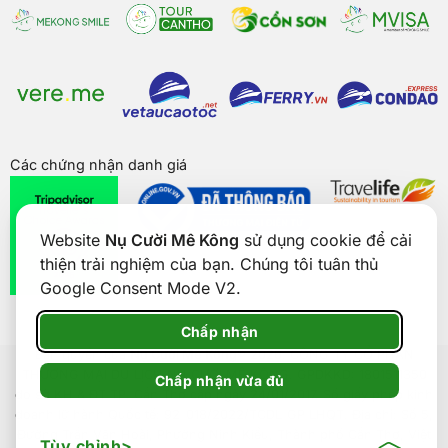
Các chứng nhận danh giá
Website
Nụ Cười Mê Kông
sử dụng cookie để cải
thiện trải nghiệm của bạn. Chúng tôi tuân thủ
Google Consent Mode V2.
Chấp nhận
Bản quyền của
Nụ Cười Mê Kông
® 2026. CÔNG TY CỔ PHẦN
THƯƠNG MẠI DU LỊCH NỤ CƯỜI MÊ KÔNG. GPDKKD: 1801511350
Chấp nhận vừa đủ
do sở KH & ĐT TP. Cần Thơ cấp ngày 24/01/2017. Số giấy phép kinh
doanh lữ hành Quốc tế: 92-018/2022/TCDL-GP LHQT. Địa chỉ: Số 5,
Đường Trần Văn Hoài, Phường Ninh Kiều, Thành phố Cần Thơ, Việt
Tùy chỉnh