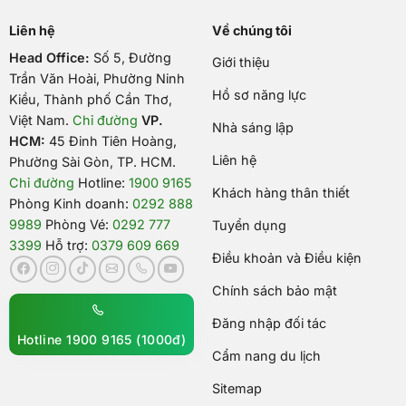
Liên hệ
Về chúng tôi
Head Office:
Số 5, Đường
Giới thiệu
Trần Văn Hoài, Phường Ninh
Hồ sơ năng lực
Kiều, Thành phố Cần Thơ,
Việt Nam
.
Chỉ đường
VP.
Nhà sáng lập
HCM:
45 Đinh Tiên Hoàng,
Liên hệ
Phường Sài Gòn, TP. HCM.
Chỉ đường
Hotline:
1900 9165
Khách hàng thân thiết
Phòng Kinh doanh:
0292 888
9989
Phòng Vé:
0292 777
Tuyển dụng
3399
Hỗ trợ:
0379 609 669
Điều khoản và Điều kiện
Chính sách bảo mật
Đăng nhập đối tác
Hotline 1900 9165 (1000đ)
Cẩm nang du lịch
Sitemap