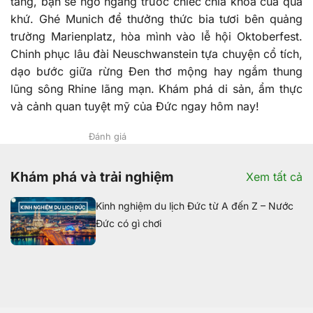
tàng, bạn sẽ ngỡ ngàng trước chiếc chìa khóa của quá
khứ. Ghé Munich để thưởng thức bia tươi bên quảng
trường Marienplatz, hòa mình vào lễ hội Oktoberfest.
Chinh phục lâu đài Neuschwanstein tựa chuyện cổ tích,
dạo bước giữa rừng Đen thơ mộng hay ngắm thung
lũng sông Rhine lãng mạn. Khám phá di sản, ẩm thực
và cảnh quan tuyệt mỹ của Đức ngay hôm nay!
Đánh giá
Khám phá và trải nghiệm
Xem tất cả
Kinh nghiệm du lịch Đức từ A đến Z – Nước
Đức có gì chơi