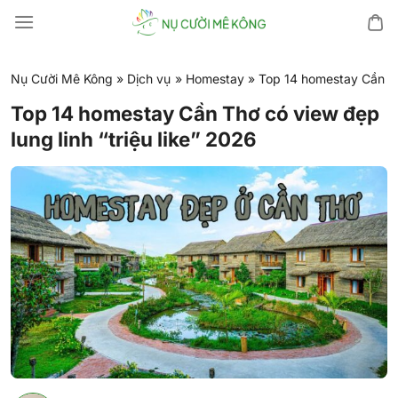
Chuyển
đến
nội
dung
Nụ Cười Mê Kông
»
Dịch vụ
»
Homestay
»
Top 14 homestay Cần Thơ
Top 14 homestay Cần Thơ có view đẹp
lung linh “triệu like” 2026