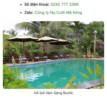
Số điện thoại:
0292 777 3399
Zalo:
Công ty Nụ Cười Mê Kông
Hồ bơi Vàm Sáng Rustic