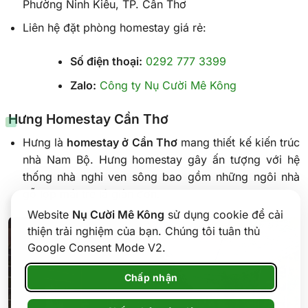
Phường Ninh Kiều, TP. Cần Thơ
Liên hệ đặt phòng homestay giá rẻ:
Số điện thoại:
0292 777 3399
Zalo:
Công ty Nụ Cười Mê Kông
Hưng Homestay Cần Thơ
Hưng là
homestay ở Cần Thơ
mang thiết kế kiến trúc
nhà Nam Bộ. Hưng homestay gây ấn tượng với hệ
thống nhà nghỉ ven sông bao gồm những ngôi nhà
gỗ lợp mái tre lá giản đơn.
Website
Nụ Cười Mê Kông
sử dụng cookie để cải
thiện trải nghiệm của bạn. Chúng tôi tuân thủ
Google Consent Mode V2.
Chấp nhận