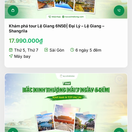
Khám phá tour Lệ Giang 6N5Đ| Đại Lý – Lệ Giang –
Shangrila
17.990.000
₫
Thứ 5
,
Thứ 7
Sài Gòn
6 ngày 5 đêm
Máy bay