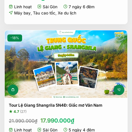
Linh hoạt
Sài Gòn
7 ngày 6 đêm
Máy bay
,
Tàu cao tốc
,
Xe du lịch
-18%
Tour Lệ Giang Shangrila 5N4Đ: Giấc mơ Vân Nam
★ 4.7
(27)
Giá
Giá
17.990.000
₫
21.990.000
₫
gốc
hiện
Linh hoạt
Sài Gòn
5 ngày 4 đêm
là:
tại