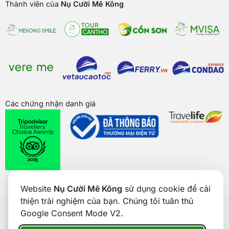
Thành viên của
Nụ Cười Mê Kông
Các chứng nhận danh giá
Website
Nụ Cười Mê Kông
sử dụng cookie để cải
thiện trải nghiệm của bạn. Chúng tôi tuân thủ
Bản quyền của
Nụ Cười Mê Kông
® 2026. CÔNG TY CỔ PHẦN
Google Consent Mode V2.
THƯƠNG MẠI DU LỊCH NỤ CƯỜI MÊ KÔNG. GPDKKD: 1801511350
do sở KH & ĐT TP. Cần Thơ cấp ngày 24/01/2017. Số giấy phép kinh