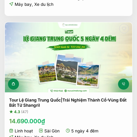
21.990.000₫.
là:
Máy bay
,
Xe du lịch
17.990.000₫.
Tour Lệ Giang Trung Quốc|Trải Nghiệm Thành Cổ-Vùng Đất
Bất Tử Shangril
★ 4.3
(47)
14.690.000
₫
Linh hoạt
Sài Gòn
5 ngày 4 đêm