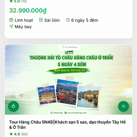
★ 5.0
(16)
32.990.000
₫
Linh hoạt
Sài Gòn
6 ngày 5 đêm
Máy bay
Tour Hàng Châu 5N4Đ|Khách sạn 5 sao, dạo thuyền Tây Hồ
& Ô Trấn
★ 4.6
(66)