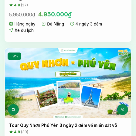
★ 4.8
(27)
Giá
Giá
4.950.000
₫
5.950.000
₫
gốc
hiện
Hàng ngày
Đà Nẵng
4 ngày 3 đêm
là:
tại
5.950.000₫.
là:
Xe du lịch
4.950.000₫.
-9%
Tour Quy Nhơn Phú Yên 3 ngày 2 đêm về miền đất võ
★ 4.9
(39)