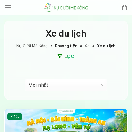
Chuyển
đến
nội
dung
Xe du lịch
»
»
»
Nụ Cười Mê Kông
Phương tiện
Xe
Xe du lịch
LỌC
-15%