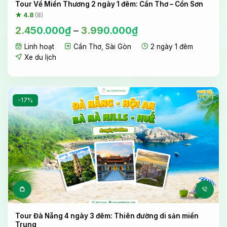
Tour Về Miền Thương 2 ngày 1 đêm: Cần Thơ – Cồn Sơn
★ 4.8
(8)
2.450.000
₫
–
3.990.000
₫
Linh hoạt
Cần Thơ
,
Sài Gòn
2 ngày 1 đêm
Xe du lịch
-17%
Tour Đà Nẵng 4 ngày 3 đêm: Thiên đường di sản miền
Trung