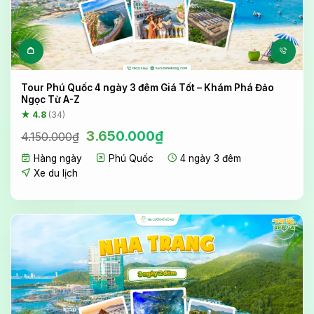
Tour Phú Quốc 4 ngày 3 đêm Giá Tốt – Khám Phá Đảo
Ngọc Từ A-Z
★ 4.8
(34)
Giá
Giá
3.650.000
₫
4.150.000
₫
gốc
hiện
Hàng ngày
Phú Quốc
4 ngày 3 đêm
là:
tại
4.150.000₫.
là:
Xe du lịch
3.650.000₫.