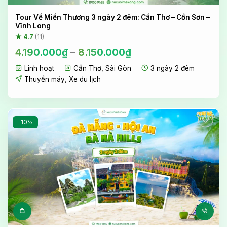
Sản phẩm này có nhiều biến 
Tour Về Miền Thương 3 ngày 2 đêm: Cần Thơ – Cồn Sơn –
Vĩnh Long
★ 4.7
(11)
4.190.000
₫
–
8.150.000
₫
Linh hoạt
Cần Thơ
,
Sài Gòn
3 ngày 2 đêm
Thuyền máy
,
Xe du lịch
-10%