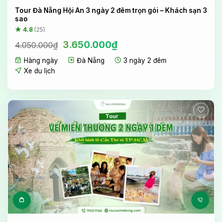
Tour Đà Nẵng Hội An 3 ngày 2 đêm trọn gói – Khách sạn 3
sao
★ 4.8
(25)
Giá
Giá
3.650.000
₫
4.050.000
₫
gốc
hiện
Hàng ngày
Đà Nẵng
3 ngày 2 đêm
là:
tại
4.050.000₫.
là:
Xe du lịch
3.650.000₫.
Sản phẩm này có nhiều biến 