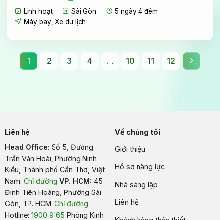
Linh hoạt
Sài Gòn
5 ngày 4 đêm
Máy bay
,
Xe du lịch
1
2
3
4
…
10
11
12
Liên hệ
Về chúng tôi
Head Office:
Số 5, Đường
Giới thiệu
Trần Văn Hoài, Phường Ninh
Hồ sơ năng lực
Kiều, Thành phố Cần Thơ, Việt
Nam
.
Chỉ đường
VP. HCM:
45
Nhà sáng lập
Đinh Tiên Hoàng, Phường Sài
Liên hệ
Gòn, TP. HCM.
Chỉ đường
Hotline:
1900 9165
Phòng Kinh
Khách hàng thân thiết