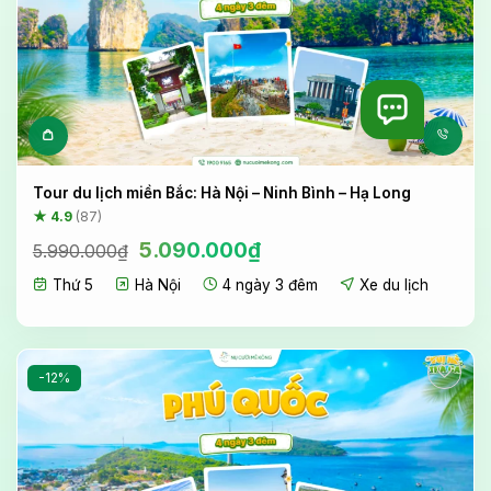
Tour du lịch miền Bắc: Hà Nội – Ninh Bình – Hạ Long
★ 4.9
(87)
Giá
Giá
5.090.000
₫
5.990.000
₫
gốc
hiện
Thứ 5
Hà Nội
4 ngày 3 đêm
Xe du lịch
là:
tại
5.990.000₫.
là:
5.090.000₫.
-12%