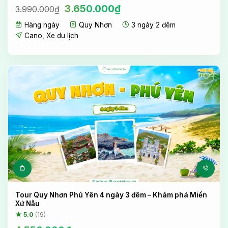
Giá
Giá
3.650.000
₫
3.990.000
₫
gốc
hiện
Hàng ngày
Quy Nhơn
3 ngày 2 đêm
là:
tại
3.990.000₫.
là:
Cano
,
Xe du lịch
3.650.000₫.
Tour Quy Nhơn Phú Yên 4 ngày 3 đêm – Khám phá Miền
Xứ Nẫu
★ 5.0
(19)