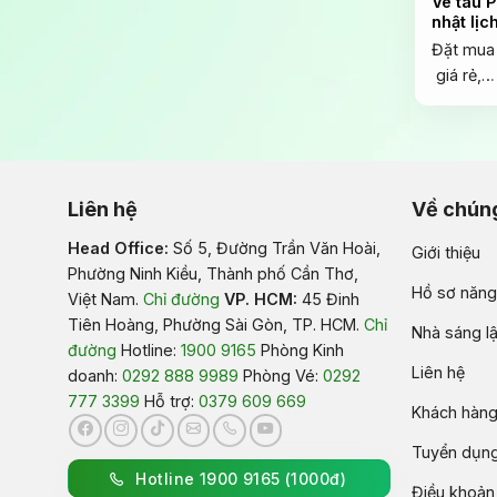
Vé tàu 
nhật lịc
Đặt mua 
giá rẻ,…
Liên hệ
Về chúng
Head Office:
Số 5, Đường Trần Văn Hoài,
Giới thiệu
Phường Ninh Kiều, Thành phố Cần Thơ,
Hồ sơ năng
Việt Nam
.
Chỉ đường
VP. HCM:
45 Đinh
Tiên Hoàng, Phường Sài Gòn, TP. HCM.
Chỉ
Nhà sáng l
đường
Hotline:
1900 9165
Phòng Kinh
Liên hệ
doanh:
0292 888 9989
Phòng Vé:
0292
777 3399
Hỗ trợ:
0379 609 669
Khách hàng 
Tuyển dụn
Hotline 1900 9165 (1000đ)
Điều khoản 