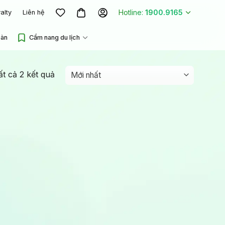
Hotline:
1900.9165
alty
Liên hệ
oàn
Cẩm nang du lịch
Được
tất cả 2 kết quả
sắp
xếp
theo
mới
nhất