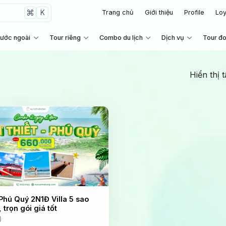
K
Trang chủ
Giới thiệu
Profile
Loy
nước ngoài
Tour riêng
Combo du lịch
Dịch vụ
Tour đ
Hiển thị 
hú Quý 2N1Đ Villa 5 sao
 trọn gói giá tốt
)