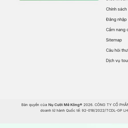
Chính sách
Đăng nhập 
Cẩm nang d
Sitemap
Câu hỏi th
Dịch vụ to
Bản quyền của
Nụ Cười Mê Kông
® 2026. CÔNG TY CỔ PHẦN 
doanh lữ hành Quốc tế: 92-018/2022/TCDL-GP LHQT