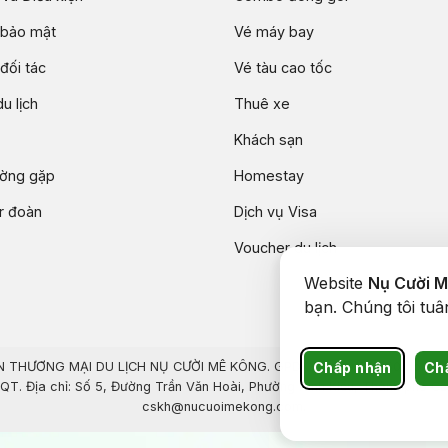
 bảo mật
Vé máy bay
đối tác
Vé tàu cao tốc
u lịch
Thuê xe
Khách sạn
ường gặp
Homestay
ur đoàn
Dịch vụ Visa
Voucher du lịch
Website
Nụ Cười 
bạn. Chúng tôi tu
Chấp nhận
Ch
THƯƠNG MẠI DU LỊCH NỤ CƯỜI MÊ KÔNG. GPDKKD: 1801511350 do sở KH &
. Địa chỉ: Số 5, Đường Trần Văn Hoài, Phường Ninh Kiều, Thành phố Cần 
cskh@nucuoimekong.com.