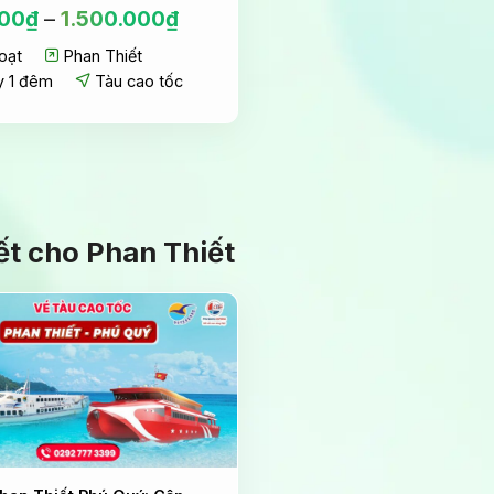
00
₫
–
1.500.000
₫
oạt
Phan Thiết
y 1 đêm
Tàu cao tốc
iết cho Phan Thiết