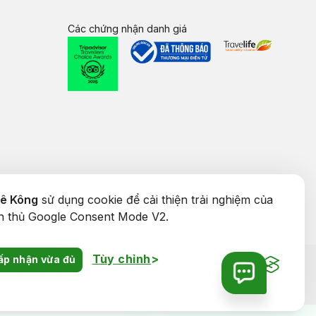
Các chứng nhận danh giá
Mê Kông
sử dụng cookie để cải thiện trải nghiệm của
ân thủ Google Consent Mode V2.
Tùy chỉnh
ấp nhận vừa đủ
 ĐT TP. Cần Thơ cấp ngày 24/01/2017. Số giấy phép kinh
Thơ, Việt Nam. Điện thoại: 0292 888 9989. Email: