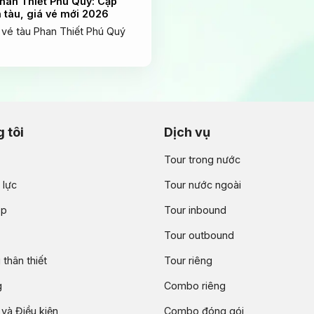
Phan Thiết Phú Quý: Cập
h tàu, giá vé mới 2026
vé tàu Phan Thiết Phú Quý
 tôi
Dịch vụ
Tour trong nước
 lực
Tour nước ngoài
ập
Tour inbound
Tour outbound
thân thiết
Tour riêng
g
Combo riêng
và Điều kiện
Combo đóng gói