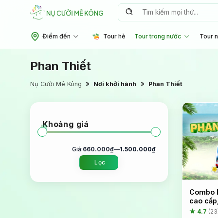
Chuyển
Tìm
đến
kiếm:
nội
Điểm đến
Tour hè
Tour trong nước
Tour 
dung
Phan Thiết
»
»
Nụ Cười Mê Kông
Nơi khởi hành
Phan Thiết
Khoảng giá
Giá:
660.000₫
—
1.500.000₫
Lọc
Giá
Giá
thấp
cao
nhất
nhất
Combo P
cao cấp,
★ 4.7
(23