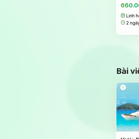
660.0
Linh h
2 ngà
Bài v