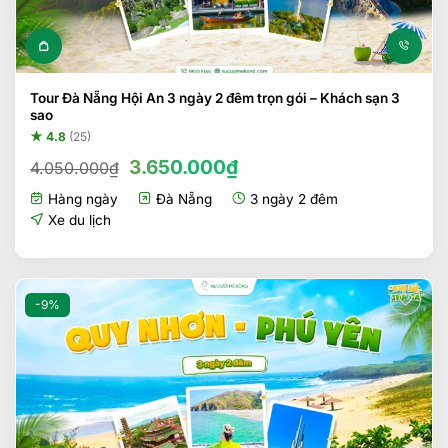
Tour Đà Nẵng Hội An 3 ngày 2 đêm trọn gói – Khách sạn 3
sao
★ 4.8
(25)
Giá
Giá
3.650.000
₫
4.050.000
₫
gốc
hiện
Hàng ngày
Đà Nẵng
3 ngày 2 đêm
là:
tại
4.050.000₫.
là:
Xe du lịch
3.650.000₫.
-9%