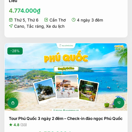
Liêu
4.774.000
₫
Thứ 5
,
Thứ 6
Cần Thơ
4 ngày 3 đêm
Cano
,
Tắc ráng
,
Xe du lịch
-28%
Tour Phú Quốc 3 ngày 2 đêm – Check-in đảo ngọc Phú Quốc
★ 4.8
(33)