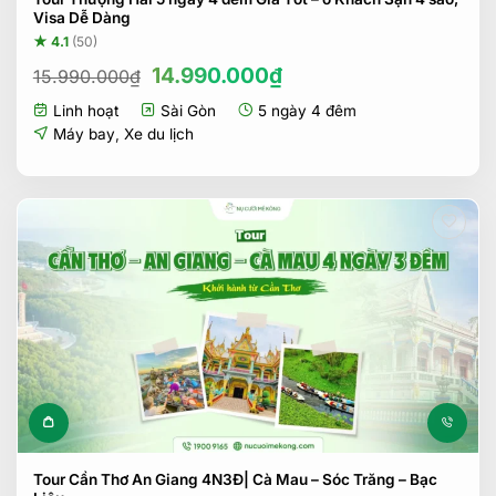
Visa Dễ Dàng
★ 4.1
(50)
Giá
Giá
14.990.000
₫
15.990.000
₫
gốc
hiện
Linh hoạt
Sài Gòn
5 ngày 4 đêm
là:
tại
15.990.000₫.
là:
Máy bay
,
Xe du lịch
14.990.000₫.
Tour Cần Thơ An Giang 4N3Đ| Cà Mau – Sóc Trăng – Bạc