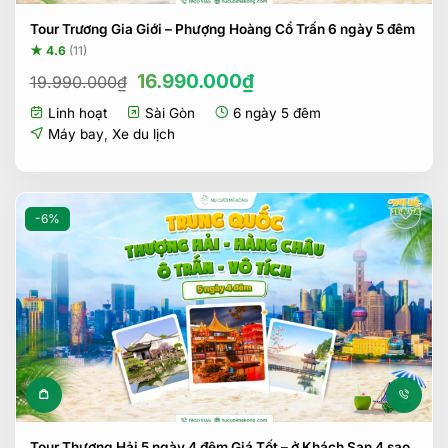
Tour Trương Gia Giới – Phượng Hoàng Cổ Trấn 6 ngày 5 đêm
★ 4.6
(11)
Giá
Giá
16.990.000
₫
19.990.000
₫
gốc
hiện
Linh hoạt
Sài Gòn
6 ngày 5 đêm
là:
tại
19.990.000₫.
là:
Máy bay
,
Xe du lịch
16.990.000₫.
-6%
Tour Thượng Hải 5 ngày 4 đêm Giá Tốt – ở Khách Sạn 4 sao,