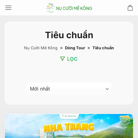
Chuyển
đến
nội
dung
Tiêu chuẩn
»
»
Nụ Cười Mê Kông
Dòng Tour
Tiêu chuẩn
LỌC