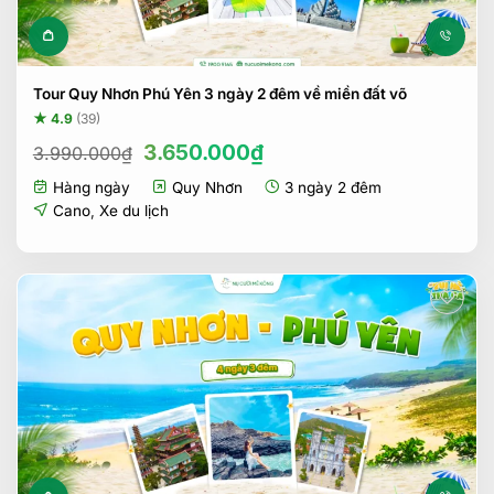
Tour Quy Nhơn Phú Yên 3 ngày 2 đêm về miền đất võ
★ 4.9
(39)
Giá
Giá
3.650.000
₫
3.990.000
₫
gốc
hiện
Hàng ngày
Quy Nhơn
3 ngày 2 đêm
là:
tại
3.990.000₫.
là:
Cano
,
Xe du lịch
3.650.000₫.