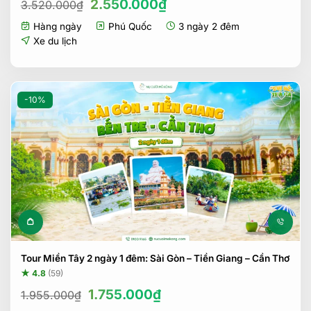
Giá
Giá
2.550.000
₫
3.520.000
₫
gốc
hiện
Hàng ngày
Phú Quốc
3 ngày 2 đêm
là:
tại
3.520.000₫.
là:
Xe du lịch
2.550.000₫.
-10%
Tour Miền Tây 2 ngày 1 đêm: Sài Gòn – Tiền Giang – Cần Thơ
★ 4.8
(59)
Giá
Giá
1.755.000
₫
1.955.000
₫
gốc
hiện