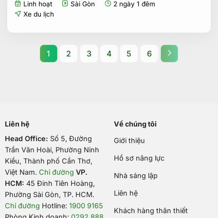
Linh hoạt
Sài Gòn
2 ngày 1 đêm
là:
tại
1.955.000₫.
là:
Xe du lịch
1.755.000₫.
1
2
3
4
5
6
Liên hệ
Về chúng tôi
Head Office:
Số 5, Đường
Giới thiệu
Trần Văn Hoài, Phường Ninh
Hồ sơ năng lực
Kiều, Thành phố Cần Thơ,
Việt Nam
.
Chỉ đường
VP.
Nhà sáng lập
HCM:
45 Đinh Tiên Hoàng,
Liên hệ
Phường Sài Gòn, TP. HCM.
Chỉ đường
Hotline:
1900 9165
Khách hàng thân thiết
Phòng Kinh doanh:
0292 888