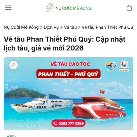
Chuyển
đến
nội
dung
Nụ Cười Mê Kông
»
Dịch vụ
»
Vé tàu
»
Vé tàu Phan Thiết Phú Quý:
Vé tàu Phan Thiết Phú Quý: Cập nhật
lịch tàu, giá vé mới 2026