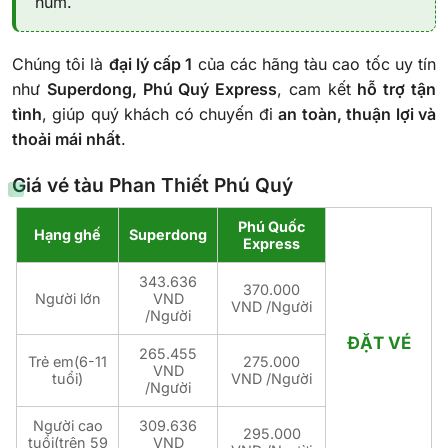
hùm.
Chúng tôi là
đại lý cấp 1
của các hãng tàu cao tốc uy tín
như
Superdong, Phú Quý Express
, cam kết
hỗ trợ tận
tình
, giúp quý khách có chuyến đi
an toàn, thuận lợi và
thoải mái nhất
.
Giá vé tàu Phan Thiết Phú Quý
Phú Quốc
Hạng ghế
Superdong
Express
343.636
370.000
Người lớn
VND
VND /Người
/Người
ĐẶT VÉ
265.455
Trẻ em(6-11
275.000
VND
tuổi)
VND /Người
/Người
Người cao
309.636
295.000
tuổi(trên 59
VND