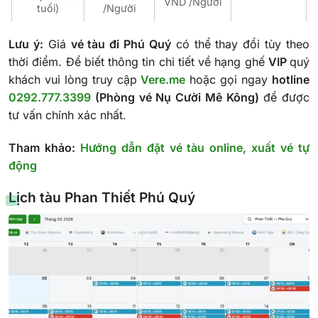
VND /Người
tuổi)
/Người
Lưu ý:
Giá
vé tàu đi Phú Quý
có thể thay đổi tùy theo
thời điểm. Để biết thông tin chi tiết về hạng ghế
VIP
quý
khách vui lòng truy cập
Vere.me
hoặc gọi ngay
hotline
0292.777.3399
(Phòng vé Nụ Cười Mê Kông)
để được
tư vấn chính xác nhất.
Tham khảo:
Hướng dẫn đặt vé tàu online, xuất vé tự
động
Lịch tàu Phan Thiết Phú Quý