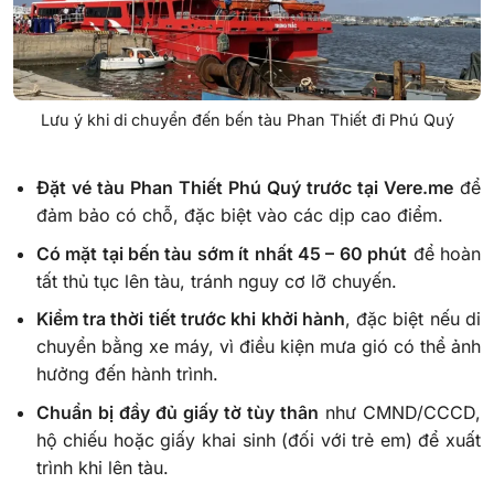
Lưu ý khi di chuyển đến bến tàu Phan Thiết đi Phú Quý
Đặt vé tàu Phan Thiết Phú Quý trước tại Vere.me
để
đảm bảo có chỗ, đặc biệt vào các dịp cao điểm.
Có mặt tại bến tàu sớm ít nhất 45 – 60 phút
để hoàn
tất thủ tục lên tàu, tránh nguy cơ lỡ chuyến.
Kiểm tra thời tiết trước khi khởi hành
, đặc biệt nếu di
chuyển bằng xe máy, vì điều kiện mưa gió có thể ảnh
hưởng đến hành trình.
Chuẩn bị đầy đủ giấy tờ tùy thân
như CMND/CCCD,
hộ chiếu hoặc giấy khai sinh (đối với trẻ em) để xuất
trình khi lên tàu.