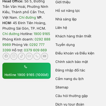
Head Office:
Số 5, Đường
Giới thiệu
Trần Văn Hoài, Phường Ninh
Hồ sơ năng lực
Kiều, Thành phố Cần Thơ,
Việt Nam
.
Chỉ đường
VP.
Nhà sáng lập
HCM:
45 Đinh Tiên Hoàng,
Liên hệ
Phường Sài Gòn, TP. HCM.
Chỉ đường
Hotline:
1900 9165
Khách hàng thân thiết
Phòng Kinh doanh:
0292 888
9989
Phòng Vé:
0292 777
Tuyển dụng
3399
Hỗ trợ:
0379 609 669
Điều khoản và Điều kiện
Chính sách bảo mật
Đăng nhập đối tác
Hotline 1900 9165 (1000đ)
Cẩm nang du lịch
Sitemap
Câu hỏi thường gặp
Dịch vụ tour đoàn