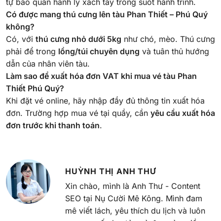
tự bảo quản hành lý xách tay trong suốt hành trình.
Có được mang thú cưng lên tàu Phan Thiết – Phú Quý
không?
Có, với
thú cưng nhỏ dưới 5kg
như chó, mèo. Thú cưng
phải để trong
lồng/túi chuyên dụng
và tuân thủ hướng
dẫn của nhân viên tàu.
Làm sao để xuất hóa đơn VAT khi mua vé tàu Phan
Thiết Phú Quý?
Khi đặt vé online, hãy nhập đầy đủ thông tin xuất hóa
đơn. Trường hợp mua vé tại quầy, cần
yêu cầu xuất hóa
đơn trước khi thanh toán
.
HUỲNH THỊ ANH THƯ
Xin chào, mình là Anh Thư - Content
SEO tại Nụ Cười Mê Kông. Mình đam
mê viết lách, yêu thích du lịch và luôn