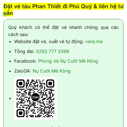
Đặt vé tàu Phan Thiết đi Phú Quý & liên hệ tư
vấn
Quý khách có thể đặt vé nhanh chóng qua các
cách sau:
Website đặt vé, xuất vé tự động:
vere.me
Tổng đài:
0292 777 3399
Facebook:
Phòng Vé Nụ Cười Mê Kông
ZaloOA:
Nụ Cười Mê Kông