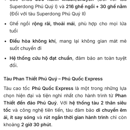
Superdong Phú Quý I) và
216 ghế ngồi + 30 ghế nằm
(Đối với tàu Superdong Phú Quý II)
Ghế ngồi
rộng rãi, thoải mái
, phù hợp cho mọi lứa
tuổi
Điều hòa không khí
, mang lại không gian mát mẻ
suốt chuyến đi
Hệ thống cứu hộ đạt chuẩn
, đảm bảo an toàn tuyệt
đối.
Tàu Phan Thiết Phú Quý – Phú Quốc Express
Tàu cao tốc
Phú Quốc Express
là một trong những lựa
chọn hiện đại và tiện nghi nhất cho hành trình từ
Phan
Thiết đến đảo Phú Quý
. Với
hệ thống tàu 2 thân siêu
tốc
và công nghệ tiên tiến, tàu đảm bảo
di chuyển êm
ái, ít say sóng
và
rút ngắn thời gian hành trình
chỉ còn
khoảng
2 giờ 30 phút
.