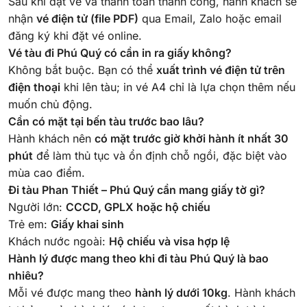
Sau khi đặt vé và thanh toán thành công, hành khách sẽ
nhận
vé điện tử (file PDF)
qua Email, Zalo hoặc email
đăng ký khi đặt vé online.
Vé tàu đi Phú Quý có cần in ra giấy không?
Không bắt buộc. Bạn có thể
xuất trình vé điện tử trên
điện thoại
khi lên tàu; in vé A4 chỉ là lựa chọn thêm nếu
muốn chủ động.
Cần có mặt tại bến tàu trước bao lâu?
Hành khách nên
có mặt trước giờ khởi hành ít nhất 30
phút
để làm thủ tục và ổn định chỗ ngồi, đặc biệt vào
mùa cao điểm.
Đi tàu Phan Thiết – Phú Quý cần mang giấy tờ gì?
Người lớn:
CCCD, GPLX hoặc hộ chiếu
Trẻ em:
Giấy khai sinh
Khách nước ngoài:
Hộ chiếu và visa hợp lệ
Hành lý được mang theo khi đi tàu Phú Quý là bao
nhiêu?
Mỗi vé được mang theo
hành lý dưới 10kg
. Hành khách