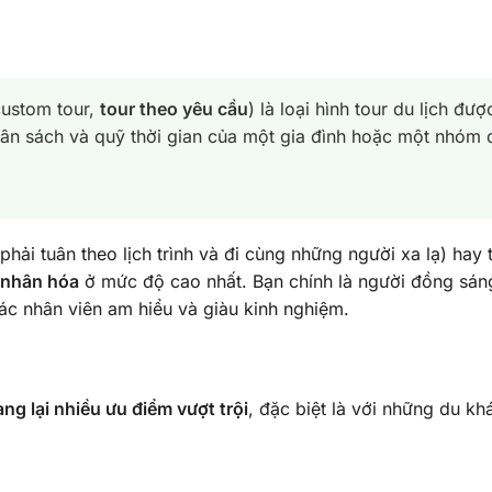
custom tour
,
tour theo yêu cầu
) là loại hình tour du lịch đư
gân sách và quỹ thời gian của một gia đình hoặc một nhóm 
hải tuân theo lịch trình và đi cùng những người xa lạ) hay 
 nhân hóa
ở mức độ cao nhất. Bạn chính là người đồng sán
các nhân viên am hiểu và giàu kinh nghiệm.
ng lại nhiều ưu điểm vượt trội
, đặc biệt là với những du kh