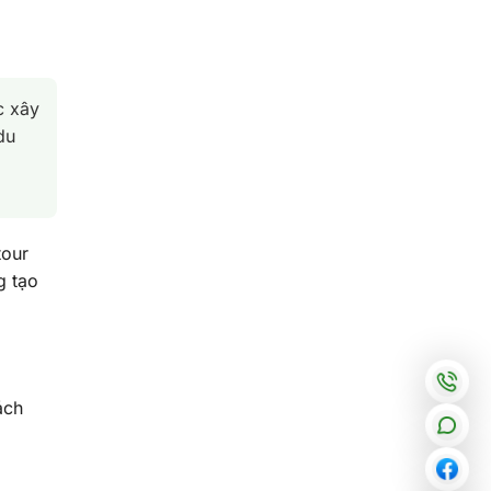
ợc xây
du
tour
g tạo
ách