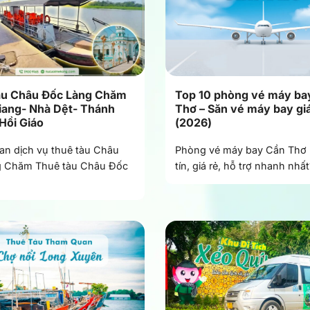
àu Châu Đốc Làng Chăm
Top 10 phòng vé máy ba
iang- Nhà Dệt- Thánh
Thơ – Săn vé máy bay giá
Hồi Giáo
(2026)
an dịch vụ thuê tàu Châu
Phòng vé máy bay Cần Thơ 
g Chăm Thuê tàu Châu Đốc
tín, giá rẻ, hỗ trợ nhanh nhất?