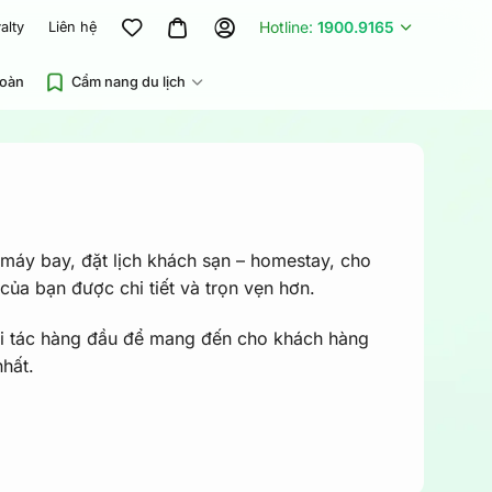
Hotline:
1900.9165
alty
Liên hệ
đoàn
Cẩm nang du lịch
 máy bay, đặt lịch khách sạn – homestay, cho
của bạn được chi tiết và trọn vẹn hơn.
ối tác hàng đầu để mang đến cho khách hàng
nhất.