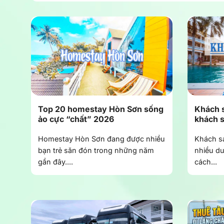
Top 20 homestay Hòn Sơn sống
Khách s
ảo cực “chất” 2026
khách s
Homestay Hòn Sơn đang được nhiều
Khách sạ
bạn trẻ săn đón trong những năm
nhiều du
gần đây....
cách...