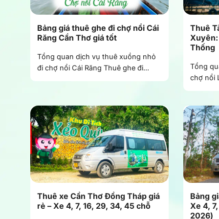
Bảng giá thuê ghe đi chợ nổi Cái
Thuê Tà
Răng Cần Thơ giá tốt
Xuyên:
Thống
Tổng quan dịch vụ thuê xuồng nhỏ
Tổng qua
đi chợ nổi Cái Răng Thuê ghe đi...
chợ nổi 
Thuê xe Cần Thơ Đồng Tháp giá
Bảng gi
rẻ – Xe 4, 7, 16, 29, 34, 45 chỗ
Xe 4, 7
2026)