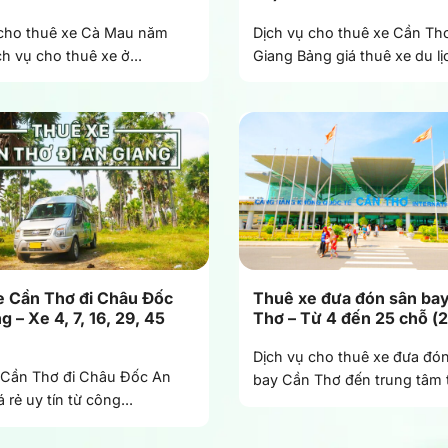
 cho thuê xe Cà Mau năm
Dịch vụ cho thuê xe Cần Th
h vụ cho thuê xe ở...
Giang Bảng giá thuê xe du lịc
e Cần Thơ đi Châu Đốc
Thuê xe đưa đón sân ba
g – Xe 4, 7, 16, 29, 45
Thơ – Từ 4 đến 25 chỗ (
Dịch vụ cho thuê xe đưa đó
 Cần Thơ đi Châu Đốc An
bay Cần Thơ đến trung tâm t
 rẻ uy tín từ công...