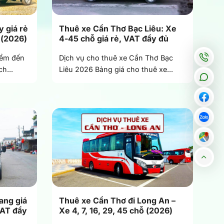
 giá rẻ
Thuê xe Cần Thơ Bạc Liêu: Xe
ỗ (2026)
4-45 chỗ giá rẻ, VAT đầy đủ
iểm đến
Dịch vụ cho thuê xe Cần Thơ Bạc
h...
Liêu 2026 Bảng giá cho thuê xe...
ang giá
Thuê xe Cần Thơ đi Long An –
(VAT đầy
Xe 4, 7, 16, 29, 45 chỗ (2026)