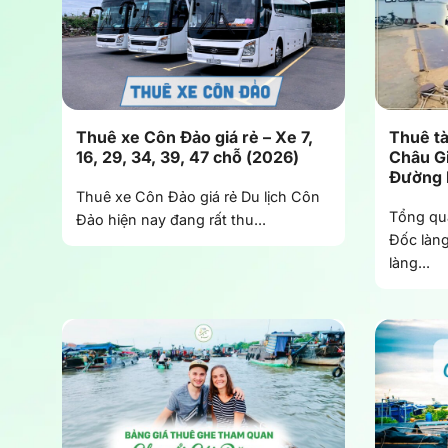
Thuê xe Côn Đảo giá rẻ – Xe 7,
Thuê t
16, 29, 34, 39, 47 chỗ (2026)
Châu G
Đường 
Thuê xe Côn Đảo giá rẻ Du lịch Côn
Tổng qu
Đảo hiện nay đang rất thu...
Đốc làn
làng...