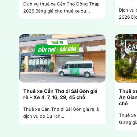
Dịch vụ thuê xe Cần Thơ Đồng Tháp
Dịch vụ
2026 Bảng giá cho thuê xe du...
2026 Dịc
Thuê xe Cần Thơ đi Sài Gòn giá
Thuê x
rẻ – Xe 4, 7, 16, 29, 45 chỗ
An Gian
chỗ
Thuê xe Cần Thơ đi Sài Gòn giá rẻ là
Thuê xe
dịch vụ do Du lịch...
Giang giá