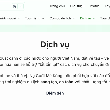
K
Trang chủ
Giới thiệu
Profile
Loy
nước ngoài
Tour riêng
Combo du lịch
Dịch vụ
Tour 
Dịch vụ
 xuất cảnh đi các nước cho người Việt Nam, đặt vé tàu – vé
i hứa hẹn sẽ hỗ trợ “tất tần tật” các dịch vụ cho chuyến đi 
ới mẻ và thú vị. Nụ Cười Mê Kông luôn phối hợp với các đ
ng trải nghiệm du lịch
sáng tạo, an toàn
với chất lượng tốt 
Điểm đến