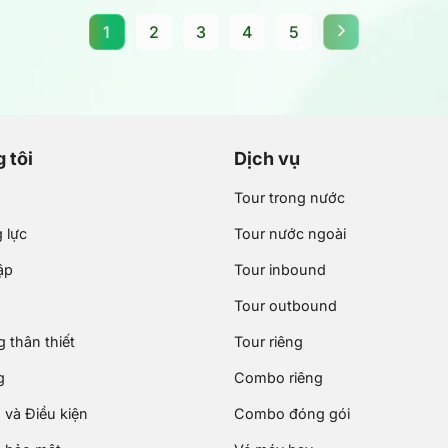
1
2
3
4
5
 tôi
Dịch vụ
Tour trong nước
 lực
Tour nước ngoài
ập
Tour inbound
Tour outbound
 thân thiết
Tour riêng
g
Combo riêng
 và Điều kiện
Combo đóng gói