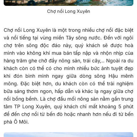
Chợ nổi Long Xuyên
Chợ nổi Long Xuyên là một trong nhiều chợ nổi đặc biệt
và nổi tiếng tại vùng miền Tây sông nước. Đến với ngôi
chợ trên sông độc đáo này, quý khách sẽ được hoà
mình vào không khí mua bán tấp nập và nhộn nhịp của
hàng trăm ghe chở đầy nông sản, trái cây,.. Ngoài ra du
khách còn có thể có cho mình nhiều bức ảnh tuyệt đẹp
khi đón bình minh ngay giữa dòng sông Hậu mênh
mông. Đặc biệt hơn, du khách còn có thể trải nghiệm
bữa sáng thơm ngon, hấp dẫn và khác lạ ngay giữa chợ
nổi bồng bềnh. Là chợ đầu mối nông sản nằm gần trung
tâm TP Long Xuyên, quý khách chỉ mất khoảng 5 phút
để đến chợ nổi từ bến đò hoặc nhanh hơn nếu đi từ bến
phà Ô Môi.