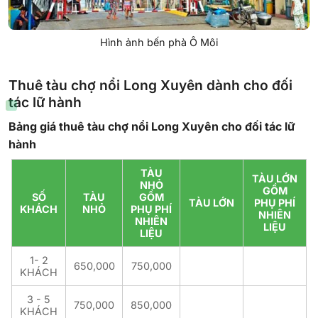
Hình ảnh bến phà Ô Môi
Thuê tàu chợ nổi Long Xuyên dành cho đối
tác lữ hành
Bảng giá thuê tàu chợ nổi Long Xuyên cho đối tác lữ
hành
TÀU
TÀU LỚN
NHỎ
GỒM
SỐ
TÀU
GỒM
TÀU LỚN
PHỤ PHÍ
KHÁCH
NHỎ
PHỤ PHÍ
NHIÊN
NHIÊN
LIỆU
LIỆU
1- 2
650,000
750,000
KHÁCH
3 - 5
750,000
850,000
KHÁCH