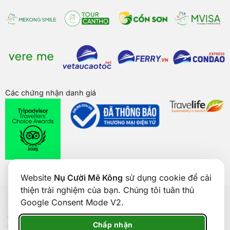
Các chứng nhận danh giá
Website
Nụ Cười Mê Kông
sử dụng cookie để cải
thiện trải nghiệm của bạn. Chúng tôi tuân thủ
Bản quyền của
Nụ Cười Mê Kông
® 2026. CÔNG TY CỔ PHẦN
Google Consent Mode V2.
THƯƠNG MẠI DU LỊCH NỤ CƯỜI MÊ KÔNG. GPDKKD: 1801511350
do sở KH & ĐT TP. Cần Thơ cấp ngày 24/01/2017. Số giấy phép kinh
Chấp nhận
doanh lữ hành Quốc tế: 92-018/2022/TCDL-GP LHQT. Địa chỉ: Số 5,