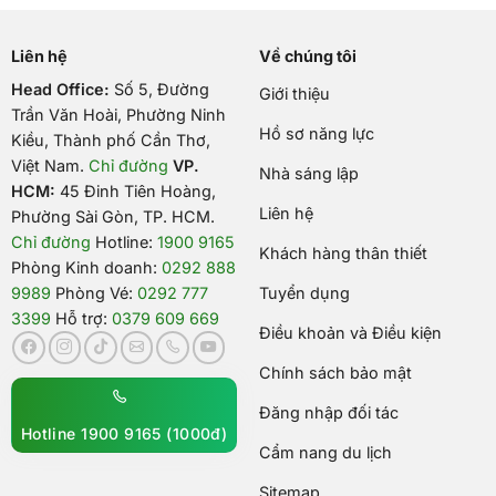
Liên hệ
Về chúng tôi
Head Office:
Số 5, Đường
Giới thiệu
Trần Văn Hoài, Phường Ninh
Hồ sơ năng lực
Kiều, Thành phố Cần Thơ,
Việt Nam
.
Chỉ đường
VP.
Nhà sáng lập
HCM:
45 Đinh Tiên Hoàng,
Liên hệ
Phường Sài Gòn, TP. HCM.
Chỉ đường
Hotline:
1900 9165
Khách hàng thân thiết
Phòng Kinh doanh:
0292 888
9989
Phòng Vé:
0292 777
Tuyển dụng
3399
Hỗ trợ:
0379 609 669
Điều khoản và Điều kiện
Chính sách bảo mật
Đăng nhập đối tác
Hotline 1900 9165 (1000đ)
Cẩm nang du lịch
Sitemap