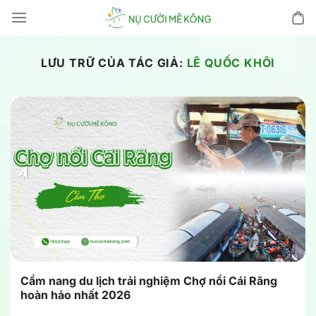
Chuyển
đến
nội
dung
LƯU TRỮ CỦA TÁC GIẢ:
LÊ QUỐC KHÔI
Cẩm nang du lịch trải nghiệm Chợ nổi Cái Răng
hoàn hảo nhất 2026