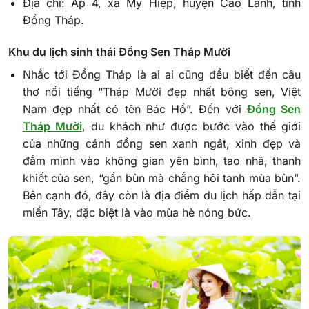
Địa chỉ: Ấp 4, xã Mỹ Hiệp, huyện Cao Lãnh, tỉnh
Đồng Tháp.
Khu du lịch sinh thái Đồng Sen Tháp Mười
Nhắc tới Đồng Tháp là ai ai cũng đều biết đến câu
thơ nổi tiếng “Tháp Mười đẹp nhất bông sen, Việt
Nam đẹp nhất có tên Bác Hồ”. Đến với
Đồng Sen
Tháp Mười
, du khách như được bước vào thế giới
của những cánh đồng sen xanh ngát, xinh đẹp và
đắm mình vào không gian yên bình, tao nhã, thanh
khiết của sen, “gần bùn mà chẳng hôi tanh mùa bùn”.
Bên cạnh đó, đây còn là địa điểm du lịch hấp dẫn tại
miền Tây, đặc biệt là vào mùa hè nóng bức.