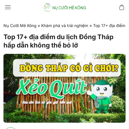
Chuyển
đến
nội
dung
Nụ Cười Mê Kông
»
Khám phá và trải nghiệm
»
Top 17+ địa điểm d
Top 17+ địa điểm du lịch Đồng Tháp
hấp dẫn không thể bỏ lỡ