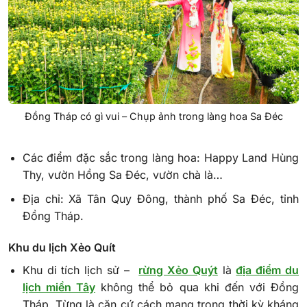
Đồng Tháp có gì vui – Chụp ảnh trong làng hoa Sa Đéc
Các điểm đặc sắc trong làng hoa: Happy Land Hùng
Thy, vườn Hồng Sa Đéc, vườn chà là…
Địa chỉ: Xã Tân Quy Đông, thành phố Sa Đéc, tỉnh
Đồng Tháp.
Khu du lịch Xẻo Quít
Khu di tích lịch sử –
rừng Xẻo Quýt
là
địa điểm du
lịch miền Tây
không thể bỏ qua khi đến với Đồng
Tháp. Từng là căn cứ cách mạng trong thời kỳ kháng