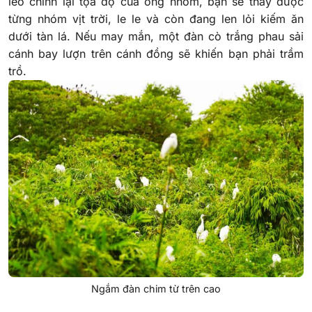
léo chỉnh lại tọa độ của ống nhòm, bạn sẽ thấy được
từng nhóm vịt trời, le le và còn đang len lỏi kiếm ăn
dưới tàn lá. Nếu may mắn, một đàn cò trắng phau sải
cánh bay lượn trên cánh đồng sẽ khiến bạn phải trầm
trồ.
Ngắm đàn chim từ trên cao