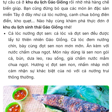
tự câu cá ở
khu du lịch Gáo Giồng
rồi nhờ nhà hàng chế
biến giúp. Bạn cũng đừng bỏ qua các món ăn đặc sản
miền Tây ở đây như cá lóc nướng, canh chua bông điên
điển, kho quẹt… Nào hãy cùng khám phá thực đơn ở
khu du lịch sinh thái Gáo Giồng
nhé!
Cá lóc nướng đọt sen: cá lóc và đọt sen đều được
lấy từ thiên nhiên Gáo Giồng. Cá lóc đem nướng
chín, bày cùng đọt sen non mơn mởn. Ăn kèm với
nước chấm chua ngọt. Món này dùng lá sen non gói
cá, bún, dưa leo, rau sống, giá chấm nước mắm
chua ngọt. Hương vị đọt sen non, nhấm nháp mới
cảm nhận sự khác biệt của nó với cá nướng trui
thông thường.