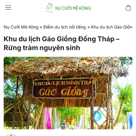
Chuyển
đến
nội
dung
Nụ Cười Mê Kông
»
Điểm du lịch nổi tiếng
»
Khu du lịch Gáo Giồng
Khu du lịch Gáo Giồng Đồng Tháp –
Rừng tràm nguyên sinh