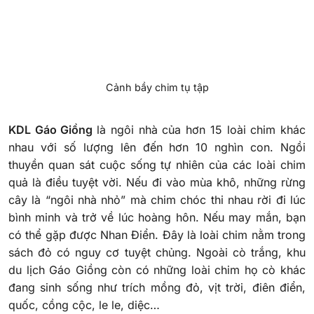
Cảnh bầy chim tụ tập
KDL Gáo Giồng
là ngôi nhà của hơn 15 loài chim khác
nhau với số lượng lên đến hơn 10 nghìn con. Ngồi
thuyền quan sát cuộc sống tự nhiên của các loài chim
quả là điều tuyệt vời. Nếu đi vào mùa khô, những rừng
cây là “ngôi nhà nhỏ” mà chim chóc thi nhau rời đi lúc
bình minh và trở về lúc hoàng hôn. Nếu may mắn, bạn
có thể gặp được Nhan Điển. Đây là loài chim nằm trong
sách đỏ có nguy cơ tuyệt chủng.
Ngoài cò trắng, khu
du lịch Gáo Giồng còn có những loài chim họ cò khác
đang sinh sống như trích mồng đỏ, vịt trời, điên điển,
quốc, cồng cộc, le le, diệc…