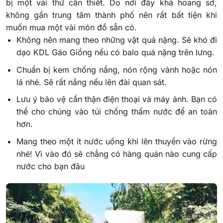
bị một vài thứ cần thiết. Do nơi đây khá hoang sơ,
không gần trung tâm thành phố nên rất bất tiện khi
muốn mua một vài món đồ sẵn có.
Không nên mang theo những vật quá nặng. Sẽ khó đi
dạo KDL Gáo Giồng nếu có balo quá nặng trên lưng.
Chuẩn bị kem chống nắng, nón rộng vành hoặc nón
lá nhé. Sẽ rất nắng nếu lên đài quan sát.
Lưu ý bảo vệ cẩn thận điện thoại và máy ảnh. Bạn có
thể cho chúng vào túi chống thấm nước để an toàn
hơn.
Mang theo một ít nước uống khi lên thuyền vào rừng
nhé! Vì vào đó sẽ chẳng có hàng quán nào cung cấp
nước cho bạn đâu