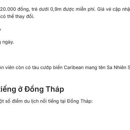
 20.000 đồng, trẻ dưới 0,9m được miễn phí. Giá vé cập nh
có thể thay đổi.
?
 ngày.
n viên còn có tàu cướp biển Caribean mang tên Sa Nhiên S
 tiếng ở Đồng Tháp
t số điểm du lịch nổi tiếng tại Đồng Tháp: