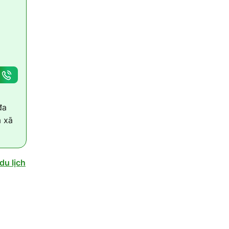
đa
m xã
du lịch