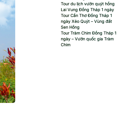
Tour du lịch vườn quýt hồng
Lai Vung Đồng Tháp 1 ngày
Tour Cần Thơ Đồng Tháp 1
ngày Xẻo Quýt – Vùng đất
Sen Hồng
Tour Tràm Chim Đồng Tháp 1
ngày – Vườn quốc gia Tràm
Chim