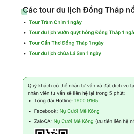
Các tour du lịch Đồng Tháp nổ
Tour Tràm Chim 1 ngày
Tour du lịch vườn quýt hồng Đồng Tháp 1 ng
Tour Cần Thơ Đồng Tháp 1 ngày
Tour du lịch chùa Lá Sen 1 ngày
Quý khách có thể nhận tư vấn và đặt dịch vụ t
nhân viên tư vấn sẽ liên hệ lại trong 5 phút:
Tổng đài Hotline:
1900 9165
Facebook:
Nụ Cười Mê Kông
ZaloOA:
Nụ Cười Mê Kông
(ưu tiên liên hệ 