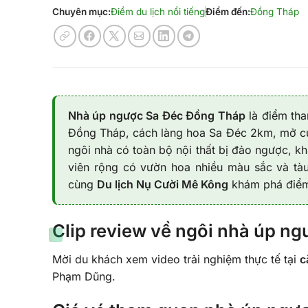
Chuyên mục:
Điểm du lịch nổi tiếng
Điểm đến:
Đồng Tháp
Nhà úp ngược Sa Đéc Đồng Tháp
là điểm tha
Đồng Tháp, cách làng hoa Sa Đéc 2km, mở cửa
ngôi nhà có toàn bộ nội thất bị đảo ngược, k
viên rộng có vườn hoa nhiều màu sắc và tà
cùng
Du lịch Nụ Cười Mê Kông
khám phá điểm 
Clip review về ngôi nhà úp n
Mời du khách xem video trải nghiệm thực tế tại
c
Phạm Dũng.