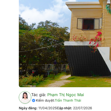
Tác giả:
Phạm Thị Ngọc Mai
Kiểm duyệt:
Trần Thanh Thái
Ngày đăng:
11/04/2025
Cập nhật:
22/07/2026