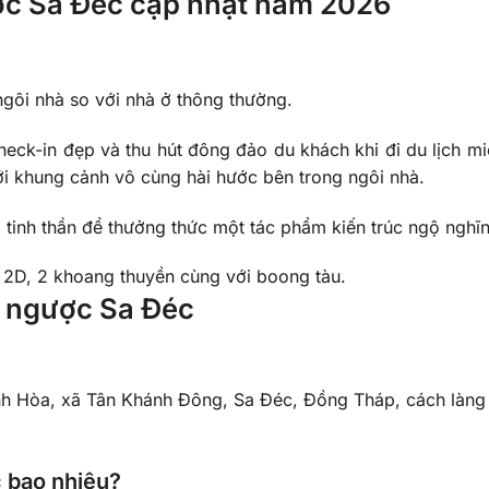
ợc Sa Đéc cập nhật năm 2026
ngôi nhà so với nhà ở thông thường.
eck-in đẹp và thu hút đông đảo du khách khi đi du lịch mi
i khung cảnh vô cùng hài hước bên trong ngôi nhà.
 tinh thần để thưởng thức một tác phẩm kiến trúc ngộ nghĩn
 2D, 2 khoang thuyền cùng với boong tàu.
p ngược Sa Đéc
ánh Hòa, xã Tân Khánh Đông, Sa Đéc, Đồng Tháp, cách làng
 bao nhiêu?