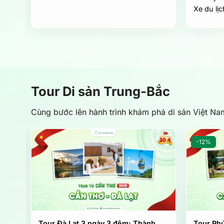
Xe du lịc
Tour Di sản Trung-Bắc
Cùng bước lên hành trình khám phá di sản Việt Na
-12%
 Tốt
Tour Đà Lạt 3 ngày 3 đêm: Thành
Tour Ph