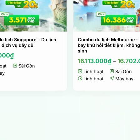
 lịch Singapore – Du lịch
Combo du lịch Melbourne –
 dịch vụ đầy đủ
bay khứ hồi tiết kiệm, không
sinh
.000
₫
16.113.000
₫
–
16.702
oạt
Sài Gòn
Linh hoạt
Sài Gòn
ay
Linh hoạt
Máy bay