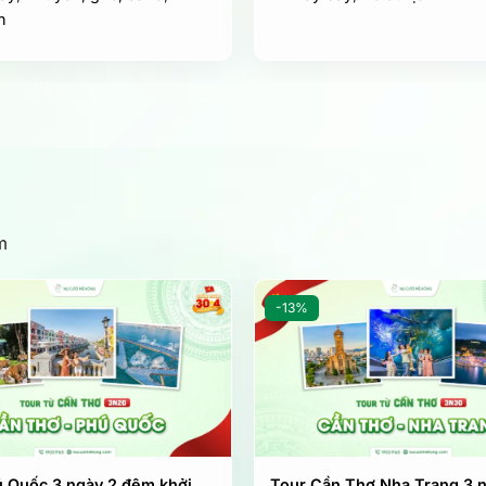
h
m
-13%
ú Quốc 3 ngày 2 đêm khởi
Tour Cần Thơ Nha Trang 3 