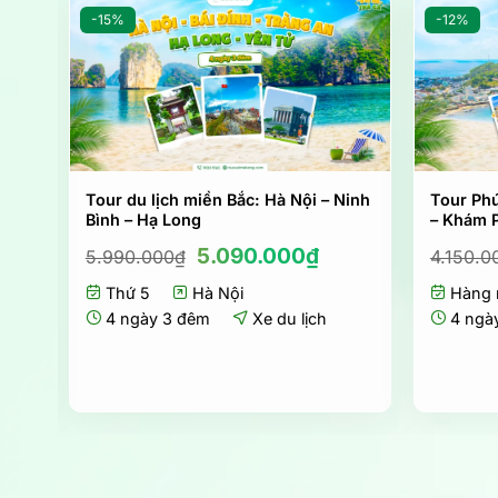
-15%
-12%
Tour du lịch miền Bắc: Hà Nội – Ninh
Tour Phú
Bình – Hạ Long
– Khám 
á
Giá
Giá
5.090.000
₫
5.990.000
₫
4.150.0
ện
gốc
hiện
Thứ 5
Hà Nội
là:
tại
Hàng 
5.990.000₫.
là:
4 ngày 3 đêm
Xe du lịch
4 ngà
550.000₫.
5.090.000₫.