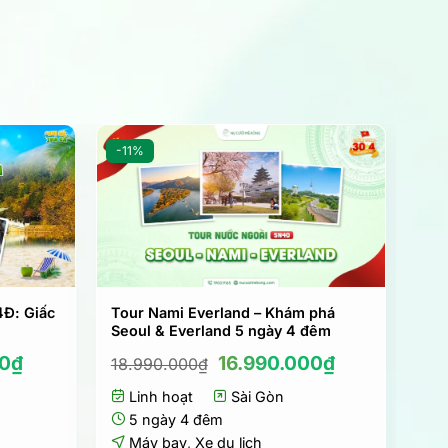
-11%
4Đ: Giấc
Tour Nami Everland – Khám phá
Seoul & Everland 5 ngày 4 đêm
Giá
Giá
Giá
00
₫
16.990.000
₫
18.990.000
₫
hiện
gốc
hiện
tại
Linh hoạt
là:
Sài Gòn
tại
0₫.
là:
18.990.000₫.
là:
5 ngày 4 đêm
17.990.000₫.
16.990.000₫
Máy bay
,
Xe du lịch