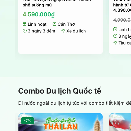
phố sương mù
hành từ 
4.390.0
4.590.000
₫
n
4.990.
Linh hoạt
Cần Thơ
Linh h
3 ngày 3 đêm
Xe du lịch
650.000₫.
3 ngà
Tàu c
Combo Du lịch Quốc tế
Đi nước ngoài du lịch tự túc với combo tiết kiệm 
-7%