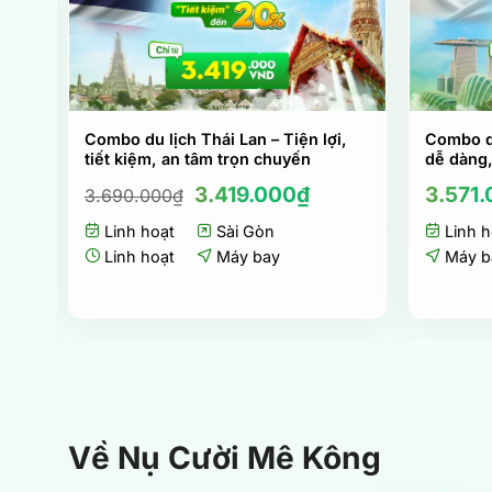
i
Combo du lịch Thái Lan – Tiện lợi,
Combo du
tiết kiệm, an tâm trọn chuyến
dễ dàng,
Giá
Giá
3.419.000
₫
3.571
3.690.000
₫
gốc
hiện
Linh hoạt
là:
Sài Gòn
tại
Linh h
3.690.000₫.
là:
Linh hoạt
Máy bay
Máy b
3.419.000₫.
Về Nụ Cười Mê Kông