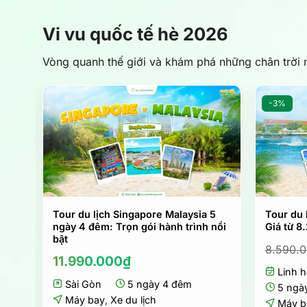
Vi vu quốc tế hè 2026
Vòng quanh thế giới và khám phá những chân trời 
-3%
 Mùa
Tour du lịch Singapore Malaysia 5
Tour du 
ngày 4 đêm: Trọn gói hành trình nổi
Giá từ 8
bật
8.590.
11.990.000
₫
Linh h
Sài Gòn
5 ngày 4 đêm
5 ngà
Máy bay
,
Xe du lịch
Máy b