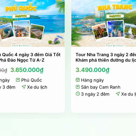
 Quốc 4 ngày 3 đêm Giá Tốt
Tour Nha Trang 3 ngày 2 đê
Phá Đảo Ngọc Từ A-Z
Khám phá thiên đường du lị
Giá
Giá
3.650.000
₫
3.490.000
₫
00
₫
gốc
hiện
ngày
là:
Phú Quốc
tại
Hàng ngày
4.150.000₫.
là:
y 3 đêm
Xe du lịch
Sân bay Cam Ranh
3.650.000₫.
3 ngày 2 đêm
Xe du l