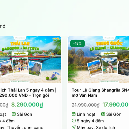
mới
-18%
lịch Thái Lan 5 ngày 4 đêm |
Tour Lệ Giang Shangrila 5N
.290.000 VND – Trọn gói
mơ Vân Nam
Giá
Giá
Giá
8.290.000
₫
17.990.0
000
₫
21.990.000
₫
gốc
hiện
gốc
oạt
là:
Sài Gòn
tại
Linh hoạt
là:
Sài Gòn
8.590.000₫.
là:
21.990.00
y 4 đêm
5 ngày 4 đêm
8.290.000₫.
ay
,
Thuyền, ghe, cano
,
Máy bay
,
Xe du lịch