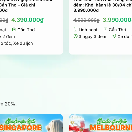
Cần Thơ – Giá chỉ
đêm: Khởi hành lễ 30/04 ch
00đ
3.990.000đ
Giá
Giá
Giá
4.390.000
₫
3.990.000
000
₫
4.590.000
₫
gốc
hiện
gốc
oạt
là:
Cần Thơ
tại
Linh hoạt
là:
Cần Thơ
4.990.000₫.
là:
4.590.000
y 2 đêm
3 ngày 3 đêm
Xe du l
4.390.000₫.
ao tốc
,
Xe du lịch
đến 20%.