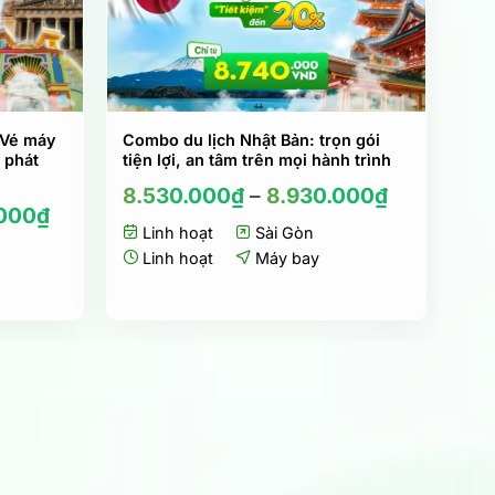
 Vé máy
Combo du lịch Nhật Bản: trọn gói
 phát
tiện lợi, an tâm trên mọi hành trình
8.530.000
₫
–
8.930.000
₫
.000
₫
Linh hoạt
Sài Gòn
Linh hoạt
Máy bay