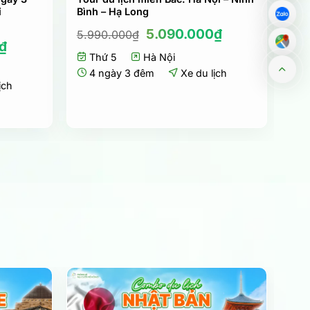
ỉ
Bình – Hạ Long
Giá
Giá
5.090.000
₫
5.990.000
₫
Giá
₫
gốc
hiện
hiện
Thứ 5
Hà Nội
là:
tại
tại
5.990.000₫.
là:
4 ngày 3 đêm
Xe du lịch
₫.
là:
5.090.000₫.
ịch
3.990.000₫.