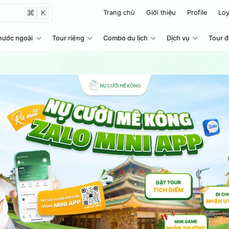
K
Trang chủ
Giới thiệu
Profile
Loy
nước ngoài
Tour riêng
Combo du lịch
Dịch vụ
Tour 