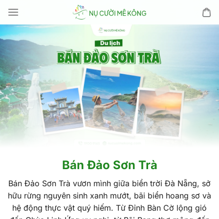
Chuyển
đến
nội
dung
Bán Đảo Sơn Trà
Bán Đảo Sơn Trà vươn mình giữa biển trời Đà Nẵng, sở
hữu rừng nguyên sinh xanh mướt, bãi biển hoang sơ và
hệ động thực vật quý hiếm. Từ Đỉnh Bàn Cờ lộng gió