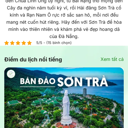
đến Chùa Linh Ứng uy nghi, từ Bãi Rạng thơ mộng đến
Cây đa nghìn năm tuổi kỳ vĩ, rồi Hải đăng Sơn Trà cổ
kính và Rạn Nam Ô rực rỡ sắc san hô, mỗi nơi đều
mang nét cuốn hút riêng. Hãy đến với Sơn Trà để hòa
mình vào thiên nhiên và khám phá vẻ đẹp hoang dã
của Đà Nẵng.
5/5 - (15 bình chọn)
Điểm du lịch nổi tiếng
Xem tất cả