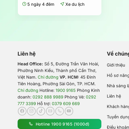
7.290.000₫.
là:
5 ngày 4 đêm
Xe du lịch
6.290.000₫.
Liên hệ
Về chúng
Head Office:
Số 5, Đường Trần Văn Hoài,
Giới thiệu
Phường Ninh Kiều, Thành phố Cần Thơ,
Hồ sơ năng
Việt Nam
.
Chỉ đường
VP. HCM:
45 Đinh
Tiên Hoàng, Phường Sài Gòn, TP. HCM.
Nhà sáng l
Chỉ đường
Hotline:
1900 9165
Phòng Kinh
Liên hệ
doanh:
0292 888 9989
Phòng Vé:
0292
777 3399
Hỗ trợ:
0379 609 669
Khách hàng
Tuyển dụn
Hotline 1900 9165 (1000đ)
Điều khoản