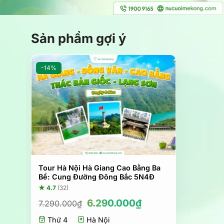
Sản phẩm gợi ý
-14%
Tour Hà Nội Hà Giang Cao Bằng Ba
Bể: Cung Đường Đông Bắc 5N4Đ
★ 4.7
(32)
Giá
Giá
6.290.000
₫
7.290.000
₫
gốc
hiện
Thứ 4
là:
Hà Nội
tại