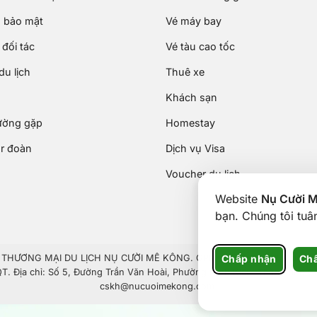
 bảo mật
Vé máy bay
đối tác
Vé tàu cao tốc
u lịch
Thuê xe
Khách sạn
ường gặp
Homestay
ur đoàn
Dịch vụ Visa
Voucher du lịch
Website
Nụ Cười 
bạn. Chúng tôi tu
Chấp nhận
Chấ
HƯƠNG MẠI DU LỊCH NỤ CƯỜI MÊ KÔNG. GPDKKD: 1801511350 do sở KH 
 Địa chỉ: Số 5, Đường Trần Văn Hoài, Phường Ninh Kiều, Thành phố Cần
cskh@nucuoimekong.com.