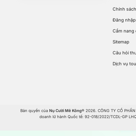
Chính sách
Đăng nhập 
Cẩm nang d
Sitemap
Câu hỏi th
Dịch vụ to
Bản quyền của
Nụ Cười Mê Kông
® 2026. CÔNG TY CỔ PHẦN T
doanh lữ hành Quốc tế: 92-018/2022/TCDL-GP LHQT.