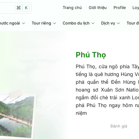
K
Trang chủ
Giới thiệu
Profile
Loy
nước ngoài
Tour riêng
Combo du lịch
Dịch vụ
Tour 
Phú Thọ
Phú Thọ, cửa ngõ phía Tây
tiếng là quê hương Hùng 
phá quần thể Đền Hùng l
hoang sơ Xuân Sơn Natio
ngắm đồi chè trải xanh Lo
phá Phú Thọ ngay hôm na
niệm
Đánh giá