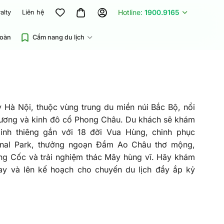
Hotline:
1900.9165
alty
Liên hệ
đoàn
Cẩm nang du lịch
 Hà Nội, thuộc vùng trung du miền núi Bắc Bộ, nổi
Vương và kinh đô cổ Phong Châu. Du khách sẽ khám
inh thiêng gắn với 18 đời Vua Hùng, chinh phục
nal Park, thưởng ngoạn Đầm Ao Châu thơ mộng,
ng Cốc và trải nghiệm thác Mây hùng vĩ. Hãy khám
y và lên kế hoạch cho chuyến du lịch đầy ắp kỷ