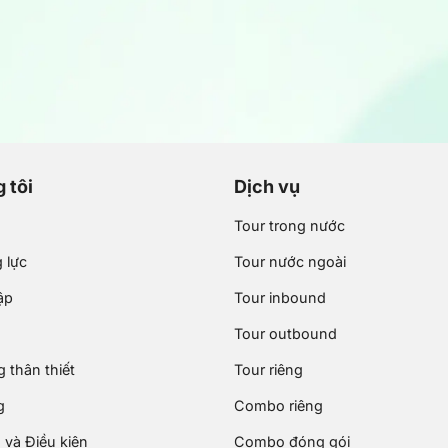
 tôi
Dịch vụ
Tour trong nước
 lực
Tour nước ngoài
ập
Tour inbound
Tour outbound
 thân thiết
Tour riêng
g
Combo riêng
 và Điều kiện
Combo đóng gói