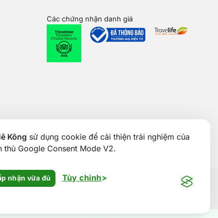
Các chứng nhận danh giá
Mê Kông
sử dụng cookie để cải thiện trải nghiệm của
ân thủ Google Consent Mode V2.
Tùy chỉnh
p nhận vừa đủ
& ĐT TP. Cần Thơ cấp ngày 24/01/2017. Số giấy phép kinh
 Thơ, Việt Nam. Điện thoại: 0292 888 9989. Email: