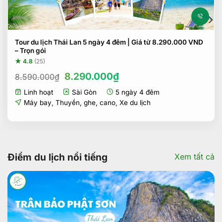
Tour du lịch Thái Lan 5 ngày 4 đêm | Giá từ 8.290.000 VND
– Trọn gói
★ 4.8
(25)
Giá
Giá
8.290.000
₫
8.590.000
₫
gốc
hiện
Linh hoạt
Sài Gòn
5 ngày 4 đêm
là:
tại
8.590.000₫.
là:
Máy bay
,
Thuyền, ghe, cano
,
Xe du lịch
8.290.000₫.
Điểm du lịch nổi tiếng
Xem tất cả