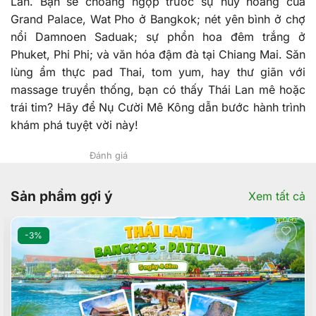
Lan. Bạn sẽ choáng ngợp trước sự huy hoàng của
Grand Palace, Wat Pho ở Bangkok; nét yên bình ở chợ
nổi Damnoen Saduak; sự phồn hoa đêm trắng ở
Phuket, Phi Phi; và văn hóa đậm đà tại Chiang Mai. Săn
lùng ẩm thực pad Thai, tom yum, hay thư giãn với
massage truyền thống, bạn có thấy Thái Lan mê hoặc
trái tim? Hãy để Nụ Cười Mê Kông dẫn bước hành trình
khám phá tuyệt vời này!
Đánh giá
Sản phẩm gợi ý
Xem tất cả
-3%