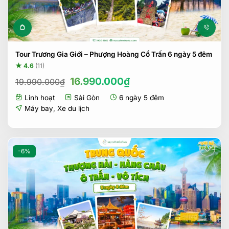
Tour Trương Gia Giới – Phượng Hoàng Cổ Trấn 6 ngày 5 đêm
★ 4.6
(11)
Giá
Giá
16.990.000
₫
19.990.000
₫
gốc
hiện
Linh hoạt
Sài Gòn
6 ngày 5 đêm
là:
tại
19.990.000₫.
là:
Máy bay
,
Xe du lịch
16.990.000₫.
-6%