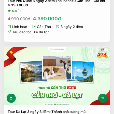
Tour Phú Quốc 3 ngày 2 đêm khởi hành từ Cần Thơ – Giá chỉ
4.390.000đ
★ 4.8
(30)
Giá
Giá
4.390.000
₫
4.990.000
₫
gốc
hiện
Linh hoạt
Cần Thơ
3 ngày 2 đêm
là:
tại
4.990.000₫.
là:
Tàu cao tốc
,
Xe du lịch
4.390.000₫.
Tour Đà Lạt 3 ngày 3 đêm: Thành phố sương mù