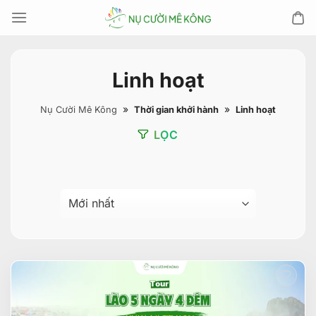
Chuyển
đến
nội
dung
Linh hoạt
»
»
Nụ Cười Mê Kông
Thời gian khởi hành
Linh hoạt
LỌC