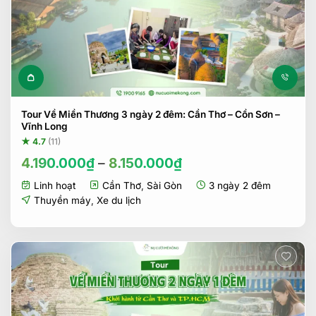
Sản phẩm này có nhiều biến t
Tour Về Miền Thương 3 ngày 2 đêm: Cần Thơ – Cồn Sơn –
Vĩnh Long
★ 4.7
(11)
4.190.000
₫
–
8.150.000
₫
Linh hoạt
Cần Thơ
,
Sài Gòn
3 ngày 2 đêm
Thuyền máy
,
Xe du lịch