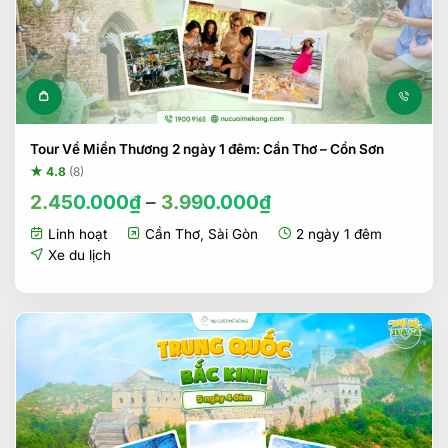
Sản phẩm này có nhiều biến t
Tour Về Miền Thương 2 ngày 1 đêm: Cần Thơ – Cồn Sơn
★ 4.8
(8)
2.450.000
₫
–
3.990.000
₫
Linh hoạt
Cần Thơ
,
Sài Gòn
2 ngày 1 đêm
Xe du lịch