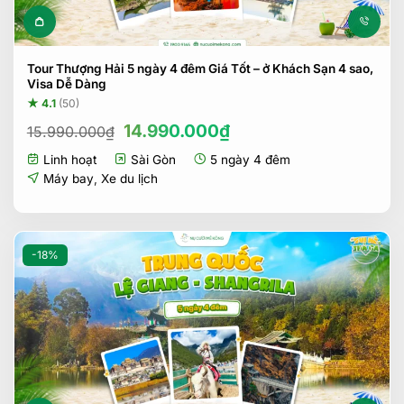
Tour Thượng Hải 5 ngày 4 đêm Giá Tốt – ở Khách Sạn 4 sao,
Visa Dễ Dàng
★ 4.1
(50)
Giá
Giá
14.990.000
₫
15.990.000
₫
gốc
hiện
Linh hoạt
Sài Gòn
5 ngày 4 đêm
là:
tại
15.990.000₫.
là:
Máy bay
,
Xe du lịch
14.990.000₫.
-18%