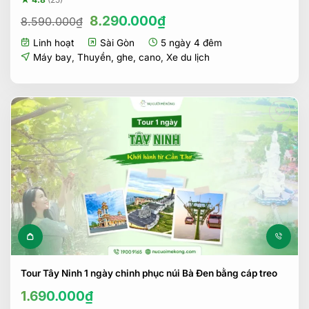
Giá
Giá
8.290.000
₫
8.590.000
₫
gốc
hiện
Linh hoạt
Sài Gòn
5 ngày 4 đêm
là:
tại
8.590.000₫.
là:
Máy bay
,
Thuyền, ghe, cano
,
Xe du lịch
8.290.000₫.
Tour Tây Ninh 1 ngày chinh phục núi Bà Đen bằng cáp treo
1.690.000
₫