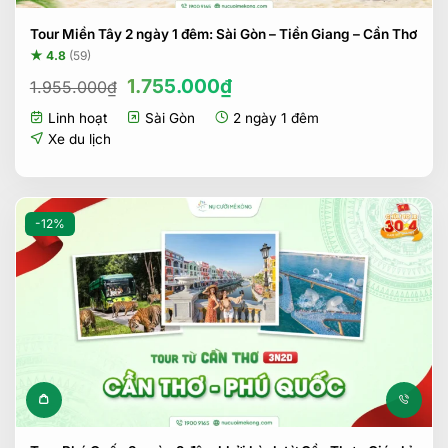
Tour Miền Tây 2 ngày 1 đêm: Sài Gòn – Tiền Giang – Cần Thơ
★ 4.8
(59)
Giá
Giá
1.755.000
₫
1.955.000
₫
gốc
hiện
Linh hoạt
Sài Gòn
2 ngày 1 đêm
là:
tại
1.955.000₫.
là:
Xe du lịch
1.755.000₫.
-12%