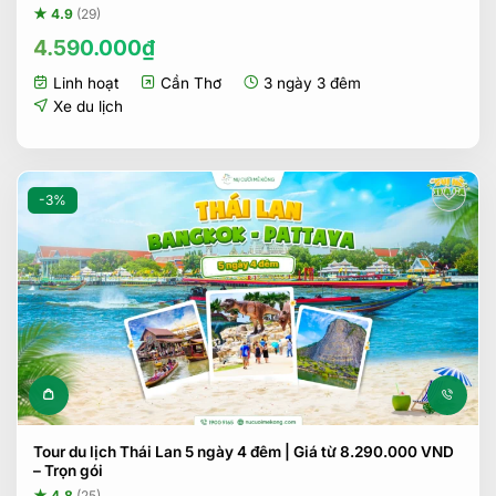
★ 4.9
(29)
4.590.000
₫
Linh hoạt
Cần Thơ
3 ngày 3 đêm
Xe du lịch
-3%
Tour du lịch Thái Lan 5 ngày 4 đêm | Giá từ 8.290.000 VND
– Trọn gói
★ 4.8
(25)