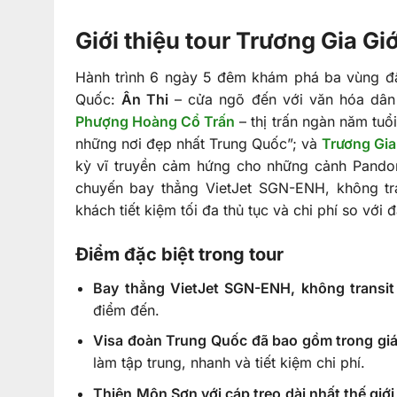
Giới thiệu tour Trương Gia 
Hành trình 6 ngày 5 đêm khám phá ba vùng đ
Quốc:
Ân Thi
– cửa ngõ đến với văn hóa dân
Phượng Hoàng Cổ Trấn
– thị trấn ngàn năm tuổ
những nơi đẹp nhất Trung Quốc”; và
Trương Gia
kỳ vĩ truyền cảm hứng cho những cảnh Pandor
chuyến bay thẳng VietJet SGN-ENH, không tr
khách tiết kiệm tối đa thủ tục và chi phí so với đ
Điểm đặc biệt trong tour
Bay thẳng VietJet SGN-ENH, không transit
điểm đến.
Visa đoàn Trung Quốc đã bao gồm trong gi
làm tập trung, nhanh và tiết kiệm chi phí.
Thiên Môn Sơn với cáp treo dài nhất thế giớ