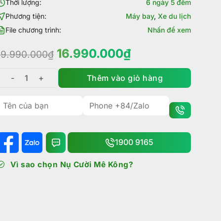
Thời lượng:
6 ngày 5 đêm
Phương tiện:
Máy bay
,
Xe du lịch
File chương trình:
Nhấn để xem
Giá
Giá
16.990.000
₫
19.990.000
₫
gốc
hiện
là:
tại
Thêm vào giỏ hàng
Tour Trương Gia Giới - Phượng Hoàng Cổ Trấn 6 ngày 5 
19.990.000₫.
là:
16.990.000₫.
1900 9165
Vì sao chọn Nụ Cười Mê Kông?