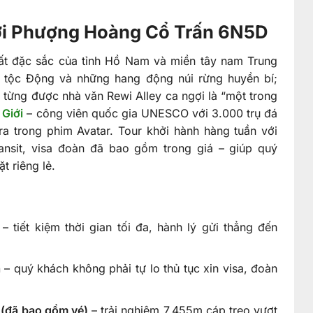
Giới Phượng Hoàng Cổ Trấn 6N5D
ất đặc sắc của tỉnh Hồ Nam và miền tây nam Trung
 tộc Động và những hang động núi rừng huyền bí;
i từng được nhà văn Rewi Alley ca ngợi là “một trong
 Giới
– công viên quốc gia UNESCO với 3.000 trụ đá
a trong phim Avatar. Tour khởi hành hàng tuần với
ansit, visa đoàn đã bao gồm trong giá – giúp quý
ặt riêng lẻ.
– tiết kiệm thời gian tối đa, hành lý gửi thẳng đến
á
– quý khách không phải tự lo thủ tục xin visa, đoàn
i (đã bao gồm vé)
– trải nghiệm 7.455m cáp treo vượt