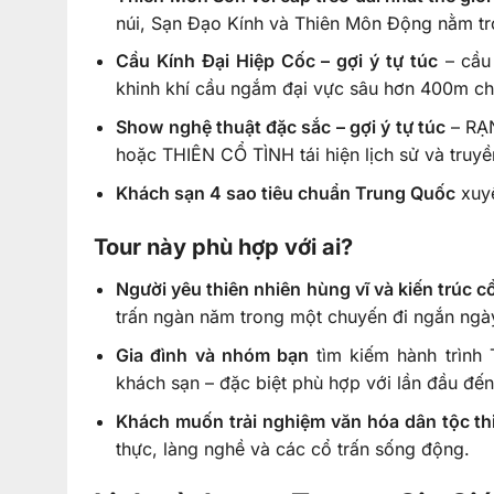
núi, Sạn Đạo Kính và Thiên Môn Động nằm tr
Cầu Kính Đại Hiệp Cốc – gợi ý tự túc
– cầu 
khinh khí cầu ngắm đại vực sâu hơn 400m ch
Show nghệ thuật đặc sắc – gợi ý tự túc
– RẠN
hoặc THIÊN CỔ TÌNH tái hiện lịch sử và truyề
Khách sạn 4 sao tiêu chuẩn Trung Quốc
xuyê
Tour này phù hợp với ai?
Người yêu thiên nhiên hùng vĩ và kiến trúc c
trấn ngàn năm trong một chuyến đi ngắn ngà
Gia đình và nhóm bạn
tìm kiếm hành trình 
khách sạn – đặc biệt phù hợp với lần đầu đế
Khách muốn trải nghiệm văn hóa dân tộc th
thực, làng nghề và các cổ trấn sống động.