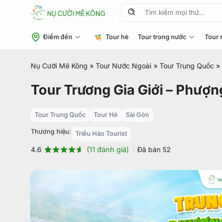
Chuyển
Tìm
đến
kiếm:
nội
Điểm đến
Tour hè
Tour trong nước
Tour 
dung
Nụ Cười Mê Kông
»
Tour Nước Ngoài
»
Tour Trung Quốc
»
Tour Trương Gia Giới – Phượ
Tour Trung Quốc
Tour Hè
Sài Gòn
Thương hiệu:
Triều Hảo Tourist
(
11
đánh giá)
Đã bán
52
4.6
4.6
11
trên 5
dựa trên
đánh giá