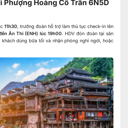
Giới Phượng Hoàng Cổ Trấn 6N5D
úc
11h30
, trưởng đoàn hỗ trợ làm thủ tục check-in lên
đến Ân Thi (ENH) lúc 19h00
. HDV đón đoàn tại sân
ý khách dùng bữa tối và nhận phòng nghỉ ngơi, hoặc