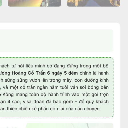
hách tự hỏi liệu mình có đang đứng trong một bộ
hượng Hoàng Cổ Trấn 6 ngày 5 đêm
chính là hành
hạch sừng sững vươn lên trong mây, con đường kính
úi, và một cổ trấn ngàn năm tuổi vẫn soi bóng bên
Kông mang toàn bộ hành trình vào một gói trọn
sạn 4 sao, visa đoàn đã bao gồm – để quý khách
n thiên nhiên kể phần còn lại của câu chuyện.