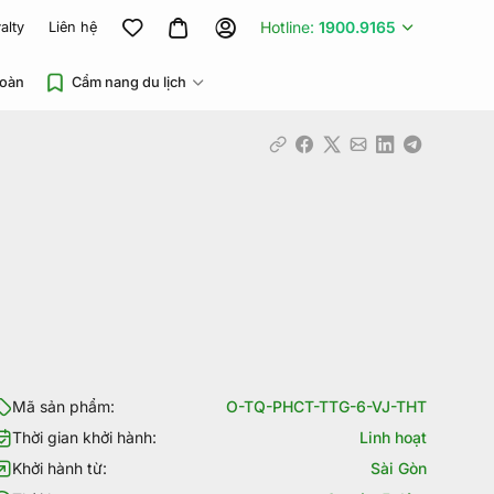
Hotline:
1900.9165
alty
Liên hệ
đoàn
Cẩm nang du lịch
Mã sản phẩm:
O-TQ-PHCT-TTG-6-VJ-THT
Thời gian khởi hành:
Linh hoạt
Khởi hành từ:
Sài Gòn