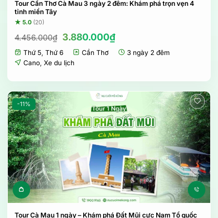
Tour Cần Thơ Cà Mau 3 ngày 2 đêm: Khám phá trọn vẹn 4
tỉnh miền Tây
★ 5.0
(20)
Giá
Giá
3.880.000
₫
4.456.000
₫
gốc
hiện
Thứ 5
,
Thứ 6
Cần Thơ
3 ngày 2 đêm
là:
tại
4.456.000₫.
là:
Cano
,
Xe du lịch
3.880.000₫.
-11%
Tour Cà Mau 1 ngày – Khám phá Đất Mũi cực Nam Tổ quốc