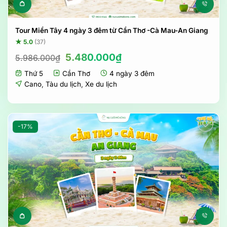
Tour Miền Tây 4 ngày 3 đêm từ Cần Thơ -Cà Mau-An Giang
★ 5.0
(37)
Giá
Giá
5.480.000
₫
5.986.000
₫
gốc
hiện
Thứ 5
Cần Thơ
4 ngày 3 đêm
là:
tại
5.986.000₫.
là:
Cano
,
Tàu du lịch
,
Xe du lịch
5.480.000₫.
-17%