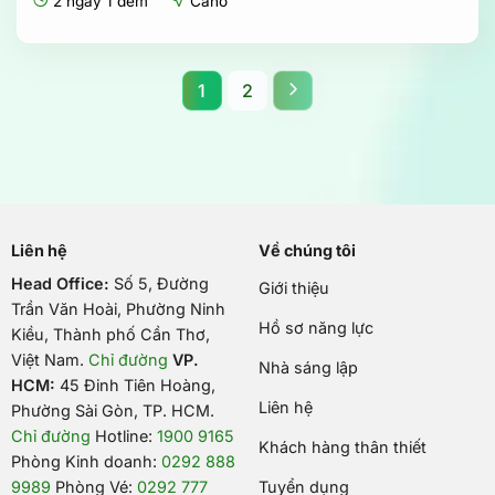
2 ngày 1 đêm
Cano
1
2
Liên hệ
Về chúng tôi
Head Office:
Số 5, Đường
Giới thiệu
Trần Văn Hoài, Phường Ninh
Hồ sơ năng lực
Kiều, Thành phố Cần Thơ,
Việt Nam
.
Chỉ đường
VP.
Nhà sáng lập
HCM:
45 Đinh Tiên Hoàng,
Liên hệ
Phường Sài Gòn, TP. HCM.
Chỉ đường
Hotline:
1900 9165
Khách hàng thân thiết
Phòng Kinh doanh:
0292 888
9989
Phòng Vé:
0292 777
Tuyển dụng