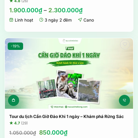
★ 4.8
(26)
1.900.000
₫
–
2.300.000
₫
Linh hoạt
3 ngày 2 đêm
Cano
-19%
Tour du lịch Cần Giờ Đảo Khỉ 1 ngày – Khám phá Rừng Sác
★ 4.7
(29)
Giá
Giá
850.000
₫
1.050.000
₫