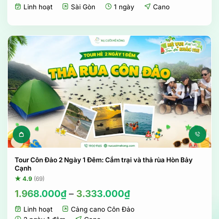
gốc
hiện
Linh hoạt
Sài Gòn
1 ngày
Cano
là:
tại
1.050.000₫.
là:
850.000₫.
Sản phẩm này có nhiều biến t
Tour Côn Đảo 2 Ngày 1 Đêm: Cắm trại và thả rùa Hòn Bảy
Cạnh
★ 4.9
(69)
1.968.000
₫
–
3.333.000
₫
Linh hoạt
Cảng cano Côn Đảo