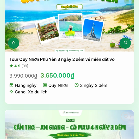
Tour Quy Nhơn Phú Yên 3 ngày 2 đêm về miền đất võ
★ 4.9
(39)
Giá
Giá
3.650.000
₫
3.990.000
₫
gốc
hiện
Hàng ngày
Quy Nhơn
3 ngày 2 đêm
là:
tại
3.990.000₫.
là:
Cano
,
Xe du lịch
3.650.000₫.