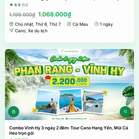
★ 4.9
(53)
Giá
Giá
1.068.000
₫
1.199.000
₫
gốc
hiện
Chủ nhật
,
Thứ 6
,
Thứ 7
Cà Mau
1 ngày
là:
tại
1.199.000₫.
là:
Cano
,
Xe du lịch
1.068.000₫.
Sản phẩm này có nhiều biến t
Combo Vĩnh Hy 3 ngày 2 đêm: Tour Cano Hang Yến, Mũi Cá
Heo trọn gói