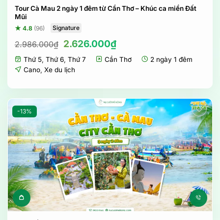
Tour Cà Mau 2 ngày 1 đêm từ Cần Thơ – Khúc ca miền Đất
Mũi
Signature
★ 4.8
(96)
Giá
Giá
2.626.000
₫
2.986.000
₫
gốc
hiện
Thứ 5
,
Thứ 6
,
Thứ 7
Cần Thơ
2 ngày 1 đêm
là:
tại
2.986.000₫.
là:
Cano
,
Xe du lịch
2.626.000₫.
-13%