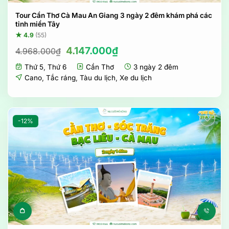
Tour Cần Thơ Cà Mau An Giang 3 ngày 2 đêm khám phá các
tỉnh miền Tây
★ 4.9
(55)
Giá
Giá
4.147.000
₫
4.968.000
₫
gốc
hiện
Thứ 5
,
Thứ 6
Cần Thơ
3 ngày 2 đêm
là:
tại
4.968.000₫.
là:
Cano
,
Tắc ráng
,
Tàu du lịch
,
Xe du lịch
4.147.000₫.
-12%