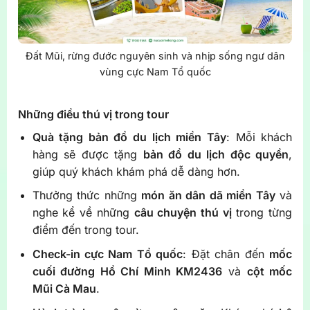
Đất Mũi, rừng đước nguyên sinh và nhịp sống ngư dân
vùng cực Nam Tổ quốc
Những điều thú vị trong tour
Quà tặng bản đồ du lịch miền Tây
: Mỗi khách
hàng sẽ được tặng
bản đồ du lịch độc quyền
,
giúp quý khách khám phá dễ dàng hơn.
Thưởng thức những
món ăn dân dã miền Tây
và
nghe kể về những
câu chuyện thú vị
trong từng
điểm đến trong tour.
Check-in cực Nam Tổ quốc
: Đặt chân đến
mốc
cuối đường Hồ Chí Minh KM2436
và
cột mốc
Mũi Cà Mau
.