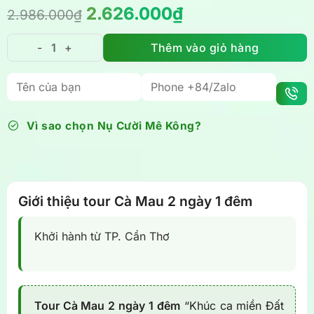
Giá
Giá
2.626.000
₫
2.986.000
₫
gốc
hiện
là:
tại
Thêm vào giỏ hàng
Tour Cà Mau 2 ngày 1 đêm từ Cần Thơ - Khúc ca miền 
2.986.000₫.
là:
2.626.000₫.
Vì sao chọn Nụ Cười Mê Kông?
Giới thiệu tour Cà Mau 2 ngày 1 đêm
Khởi hành từ TP. Cần Thơ
Tour Cà Mau 2 ngày 1 đêm
“Khúc ca miền Đất