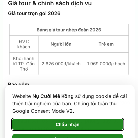
Giá tour & chính sách dịch vụ
Giá tour trọn gói 2026
Bảng giá tour ghép đoàn 2026
ĐVT:
Người lớn
Trẻ em
khách
Khởi hành
từ TP. Cần
2.626.000đ/khách
1.969.000đ/khách
Thơ
Bao gồm
Xe đi tour đạt chuẩn du lịch phục vụ suốt tuyến
Website
Nụ Cười Mê Kông
sử dụng cookie để cải
tham quan. Loại xe phụ thuộc vào số lượng
thiện trải nghiệm của bạn. Chúng tôi tuân thủ
khách.
Google Consent Mode V2.
Khách sạn 03 sao: 01 đêm, phòng đầy đủ tiện
Chấp nhận
nghi, ngủ từ 02 – 03 khách/phòng.