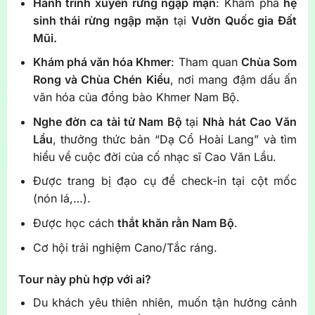
Hành trình xuyên rừng ngập mặn
: Khám phá
hệ
sinh thái rừng ngập mặn
tại
Vườn Quốc gia Đất
Mũi.
Khám phá văn hóa Khmer
: Tham quan
Chùa Som
Rong và Chùa Chén Kiểu
, nơi mang đậm dấu ấn
văn hóa của đồng bào Khmer Nam Bộ.
Nghe đờn ca tài tử Nam Bộ
tại
Nhà hát Cao Văn
Lầu
, thưởng thức bản “Dạ Cổ Hoài Lang” và tìm
hiểu về cuộc đời của cố nhạc sĩ Cao Văn Lầu.
Được trang bị đạo cụ để check-in tại cột mốc
(nón lá,…).
Được học cách
thắt khăn rằn Nam Bộ
.
Cơ hội trải nghiệm Cano/Tắc ráng.
Tour này phù hợp với ai?
Du khách yêu thiên nhiên, muốn tận hưởng cảnh