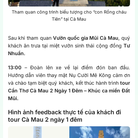
Tham quan công trình biểu tượng cho “con Rồng cháu
Tiên” tại Cà Mau
Sau khi tham quan
Vườn quốc gia Mũi Cà Mau
, quý
khách ăn trưa tại miệt vườn sinh thái cộng đồng
Tư
Nhuần.
13:00
– Đoàn lên xe về lại điểm đón ban đầu.
Hướng dẫn viên thay mặt Nụ Cười Mê Kông cảm ơn
và chào tạm biệt quý khách, kết thúc hành trình
tour
Cần Thơ Cà Mau 2 Ngày 1 Đêm – Khúc ca miền Đất
Mũi.
Hình ảnh feedback thực tế của khách đi
tour Cà Mau 2 ngày 1 đêm