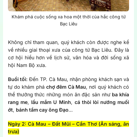
Khám phá cuộc sống xa hoa một thời của hắc công tử
Bạc Liêu
Không chỉ tham quan, quý khách còn được nghe kể
về nhiều giai thoại xưa của công tử Bạc Liêu. Đây là
cơ hội hiểu hơn về lịch sử, văn hóa và đời sống xã
hội Nam Bộ xưa.
Buổi tối:
Đến TP. Cà Mau, nhận phòng khách sạn và
tự do khám phá
chợ đêm Cà Mau
, nơi quý khách có
thể thưởng thức những món ăn đặc sản như
ba khía
rang me
,
lẩu mắm U Minh
,
cá thòi lòi nướng muối
ớt
,
bánh tầm cay ông Đạo
…
Ngày 2: Cà Mau – Đất Mũi – Cần Thơ (Ăn sáng, ăn
trưa)