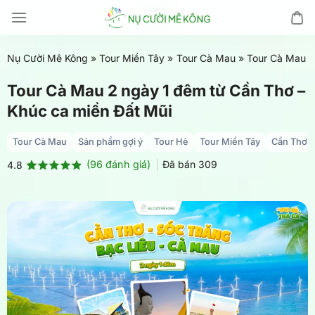
Chuyển
đến
nội
Nụ Cười Mê Kông
»
Tour Miền Tây
»
Tour Cà Mau
»
Tour Cà Mau 2
dung
Tour Cà Mau 2 ngày 1 đêm từ Cần Thơ –
Khúc ca miền Đất Mũi
Tour Cà Mau
Sản phẩm gợi ý
Tour Hè
Tour Miền Tây
Cần Thơ
(
96
đánh giá)
Đã bán
309
4.8
4.8
96
trên 5
dựa trên
đánh giá