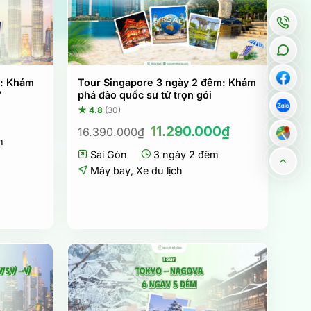
m: Khám
Tour Singapore 3 ngày 2 đêm: Khám
”
phá đảo quốc sư tử trọn gói
★ 4.8
(30)
Giá
Giá
11.290.000
₫
16.390.000
₫
m
gốc
hiện
Sài Gòn
là:
3 ngày 2 đêm
tại
16.390.000₫.
là:
Máy bay
,
Xe du lịch
11.290.000₫