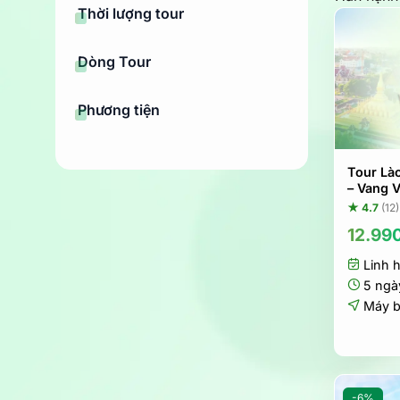
Thời lượng tour
Dòng Tour
Phương tiện
Tour Là
– Vang 
★ 4.7
(12)
12.99
Linh 
5 ngà
Máy 
-6%