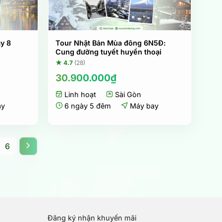
ày 8
Tour Nhật Bản Mùa đông 6N5Đ:
Cung đường tuyết huyền thoại
★ 4.7
(28)
30.900.000
₫
Linh hoạt
Sài Gòn
ay
6 ngày 5 đêm
Máy bay
6
Đăng ký nhận khuyến mãi