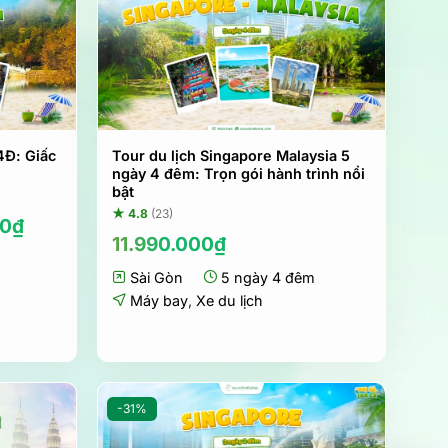
4Đ: Giấc
Tour du lịch Singapore Malaysia 5
ngày 4 đêm: Trọn gói hành trình nổi
bật
★ 4.8
(23)
Giá
00
₫
hiện
11.990.000
₫
tại
Sài Gòn
5 ngày 4 đêm
0₫.
là:
17.990.000₫.
Máy bay
,
Xe du lịch
-31%