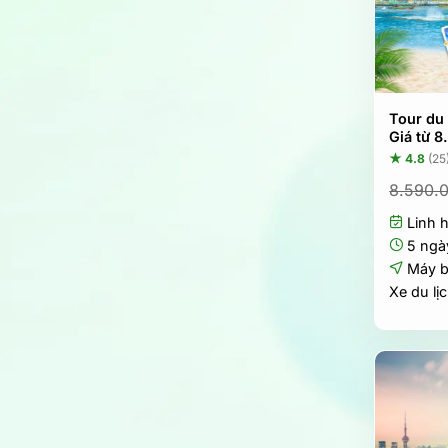
Tour du 
Giá từ 
★ 4.8
(25
8.590.
Linh 
5 ngà
Máy 
Xe du lị