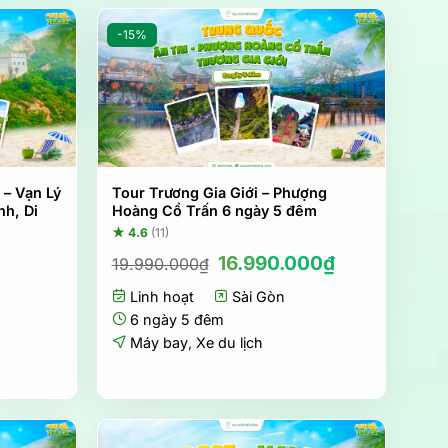
-15%
 – Vạn Lý
Tour Trương Gia Giới – Phượng
h, Di
Hoàng Cổ Trấn 6 ngày 5 đêm
★ 4.6
(11)
Giá
Giá
16.990.000
₫
19.990.000
₫
gốc
hiện
Linh hoạt
là:
Sài Gòn
tại
19.990.000₫.
là:
6 ngày 5 đêm
16.990.000₫
Máy bay
,
Xe du lịch