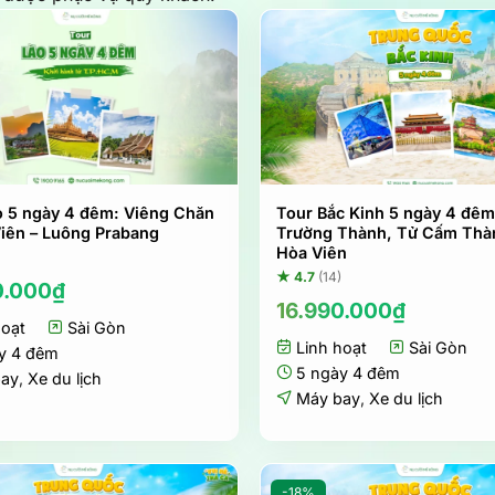
o 5 ngày 4 đêm: Viêng Chăn
Tour Bắc Kinh 5 ngày 4 đêm
Viên – Luông Prabang
Trường Thành, Tử Cấm Thàn
Hòa Viên
★ 4.7
(14)
0.000
₫
16.990.000
₫
hoạt
Sài Gòn
Linh hoạt
Sài Gòn
y 4 đêm
5 ngày 4 đêm
bay
,
Xe du lịch
Máy bay
,
Xe du lịch
-18%