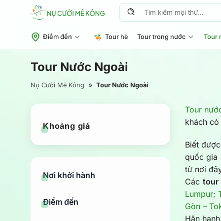
Chuyển
Tìm
đến
kiếm:
nội
Điểm đến
Tour hè
Tour trong nước
Tour 
dung
Tour Nước Ngoài
»
Nụ Cười Mê Kông
Tour Nước Ngoài
Tour nướ
khách có 
Khoảng giá
Giá
Giá
thấp
cao
Biết đượ
nhất
nhất
quốc gia 
từ nơi đây
Nơi khởi hành
Các
tour
Lumpur;
Điểm đến
Gòn – Tok
Hân hạnh