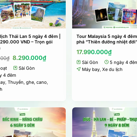
lịch Thái Lan 5 ngày 4 đêm |
Tour Malaysia 5 ngày 4 đê
8.290.000 VND – Trọn gói
phá “Thiên đường nhiệt đới
)
17.990.000
₫
Giá
Giá
8.290.000
₫
000
₫
gốc
hiện
Sài Gòn
5 ngày 4 đê
hoạt
là:
Sài Gòn
tại
Máy bay
,
Xe du lịch
8.590.000₫.
là:
y 4 đêm
8.290.000₫.
bay
,
Thuyền, ghe, cano
,
ch