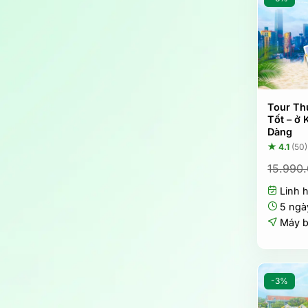
Tour Th
Tốt – ở 
Dàng
★ 4.1
(50)
15.990
Linh 
5 ngà
Máy 
-3%