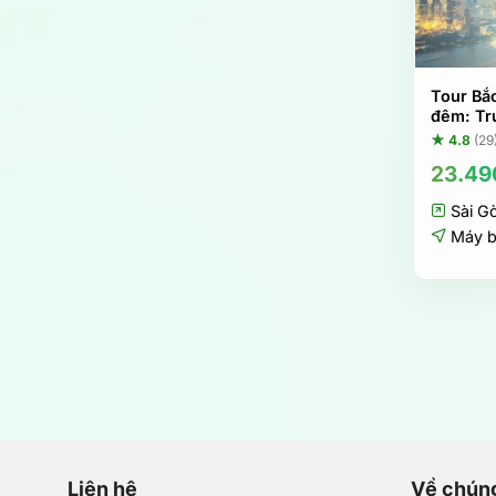
Tour Bắ
đêm: Tr
★ 4.8
(29
23.49
Sài G
Máy 
Liên hệ
Về chúng