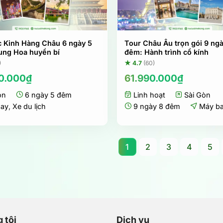
c Kinh Hàng Châu 6 ngày 5
Tour Châu Âu trọn gói 9 ng
ung Hoa huyền bí
đêm: Hành trình cổ kính
)
★ 4.7
(60)
0.000
₫
61.990.000
₫
òn
6 ngày 5 đêm
Linh hoạt
Sài Gòn
bay
,
Xe du lịch
9 ngày 8 đêm
Máy b
1
2
3
4
5
 tôi
Dịch vụ