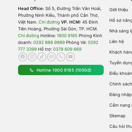
Head Office:
Số 5, Đường Trần Văn Hoài,
Giới thiệu
Phường Ninh Kiều, Thành phố Cần Thơ,
Hồ sơ năng
Việt Nam
.
Chỉ đường
VP. HCM:
45 Đinh
Tiên Hoàng, Phường Sài Gòn, TP. HCM.
Nhà sáng l
Chỉ đường
Hotline:
1900 9165
Phòng Kinh
Liên hệ
doanh:
0292 888 9989
Phòng Vé:
0292
777 3399
Hỗ trợ:
0379 609 669
Khách hàng
Tuyển dụn
Hotline 1900 9165 (1000đ)
Điều khoản
Chính sách
Đăng nhập 
Cẩm nang d
Sitemap
Câu hỏi th