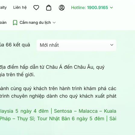
Hotline:
1900.9165
alty
Liên hệ
đoàn
Cẩm nang du lịch
Được
của 66 kết quả
sắp
xếp
 địa điểm hấp dẫn từ Châu Á đến Châu Âu, quý
theo
a trên thế giới.
mới
nhất
nh cùng quý khách trên hành trình khám phá các
h trình chuyên nghiệp dành cho quý khách xuất phát
laysia 5 ngày 4 đêm | Sentosa – Malacca – Kuala
 Pháp – Thụy Sĩ;
Tour Nhật Bản 6 ngày 5 đêm | Sài