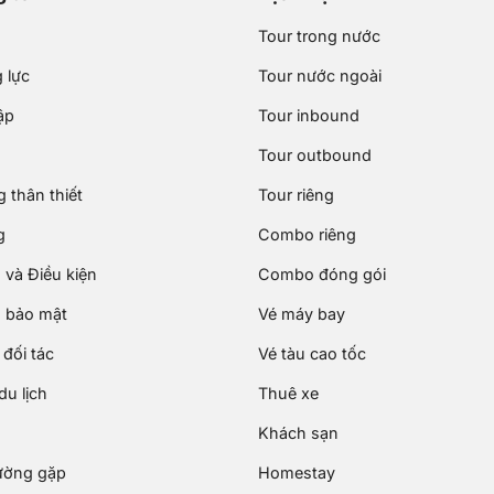
Tour trong nước
 lực
Tour nước ngoài
ập
Tour inbound
Tour outbound
 thân thiết
Tour riêng
g
Combo riêng
 và Điều kiện
Combo đóng gói
 bảo mật
Vé máy bay
đối tác
Vé tàu cao tốc
u lịch
Thuê xe
Khách sạn
ường gặp
Homestay