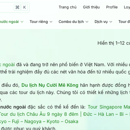
K
Trang chủ
Giới thiệu
Profile
Loy
nước ngoài
Tour riêng
Combo du lịch
Dịch vụ
Tour 
Hiển thị 1–12 
c ngoài
đã và đang trở nên phổ biến ở Việt Nam. Với nhiều
thể trải nghiệm đầy đủ các nét văn hóa đến từ nhiều quốc gi
c điều đó,
Du lịch Nụ Cười Mê Kông
hân hạnh được đồng hà
qua các tour du lịch này. Chúng tôi có thiết kế những lịc
.
 nước ngoài
đặc sắc có thể kể đến là:
Tour Singapore Ma
Tour du lịch Châu Âu 9 ngày 8 đêm | Đức – Hà Lan – Bỉ –
yo – Fuji – Nagoya – Kyoto – Osaka
 được phục vụ quý khách.