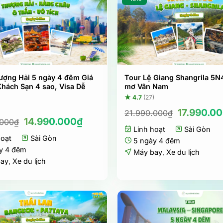
ượng Hải 5 ngày 4 đêm Giá
Tour Lệ Giang Shangrila 5N
Khách Sạn 4 sao, Visa Dễ
mơ Vân Nam
★ 4.7
(27)
Giá
17.990.0
21.990.000
₫
Giá
Giá
14.990.000
₫
gốc
.000
₫
gốc
hiện
Linh hoạt
là:
Sài Gòn
hoạt
là:
Sài Gòn
tại
21.990.00
5 ngày 4 đêm
15.990.000₫.
là:
y 4 đêm
Máy bay
,
Xe du lịch
14.990.000₫.
bay
,
Xe du lịch