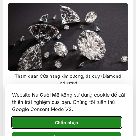
Tham quan Cửa hàng kim cương, đá quý (Diamond
Industry)
Website
Nụ Cười Mê Kông
sử dụng cookie để cải
Cửa hàng dầu gió & Collagen
thiện trải nghiệm của bạn. Chúng tôi tuân thủ
Google Consent Mode V2.
Quý khách sẽ được mua sắm các
sản phẩm chăm
sóc sức khỏe
và
sắc đẹp truyền thống
nổi tiếng
Chấp nhận
độc đáo của Singapore. Dầu gió xanh Singapore và
các sản phẩm collagen dưỡng da là món quà ý