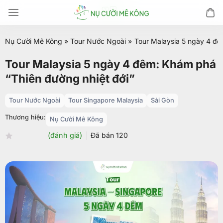
Chuyển
đến
nội
Nụ Cười Mê Kông
»
Tour Nước Ngoài
»
Tour Malaysia 5 ngày 4 đê
dung
Tour Malaysia 5 ngày 4 đêm: Khám phá
“Thiên đường nhiệt đới”
Tour Nước Ngoài
Tour Singapore Malaysia
Sài Gòn
Thương hiệu:
Nụ Cười Mê Kông
(đánh giá)
Đã bán
120
Được
xếp
hạng
0.0
5
sao