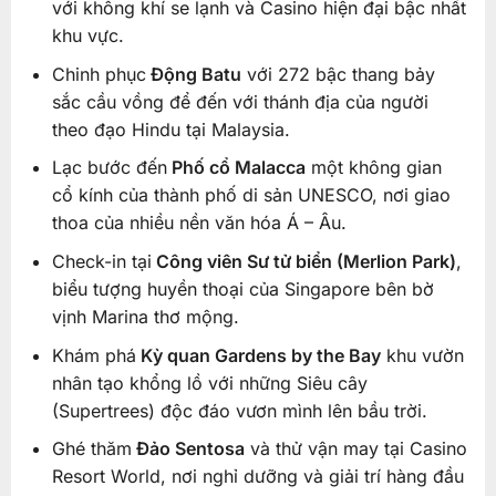
với không khí se lạnh và Casino hiện đại bậc nhất
khu vực.
Chinh phục
Động Batu
với 272 bậc thang bảy
sắc cầu vồng để đến với thánh địa của người
theo đạo Hindu tại Malaysia.
Lạc bước đến
Phố cổ Malacca
một không gian
cổ kính của thành phố di sản UNESCO, nơi giao
thoa của nhiều nền văn hóa Á – Âu.
Check-in tại
Công viên Sư tử biển (Merlion Park)
,
biểu tượng huyền thoại của Singapore bên bờ
vịnh Marina thơ mộng.
Khám phá
Kỳ quan Gardens by the Bay
khu vườn
nhân tạo khổng lồ với những Siêu cây
(Supertrees) độc đáo vươn mình lên bầu trời.
Ghé thăm
Đảo Sentosa
và thử vận may tại Casino
Resort World, nơi nghỉ dưỡng và giải trí hàng đầu