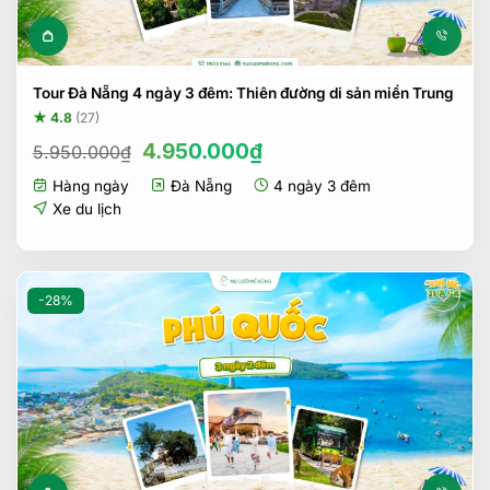
Tour Đà Nẵng 4 ngày 3 đêm: Thiên đường di sản miền Trung
★ 4.8
(27)
Giá
Giá
4.950.000
₫
5.950.000
₫
gốc
hiện
Hàng ngày
Đà Nẵng
4 ngày 3 đêm
là:
tại
5.950.000₫.
là:
Xe du lịch
4.950.000₫.
-28%