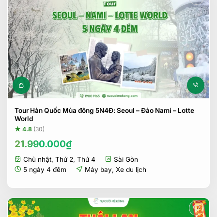
Tour Hàn Quốc Mùa đông 5N4Đ: Seoul – Đảo Nami – Lotte
World
★ 4.8
(30)
21.990.000
₫
Chủ nhật
,
Thứ 2
,
Thứ 4
Sài Gòn
5 ngày 4 đêm
Máy bay
,
Xe du lịch