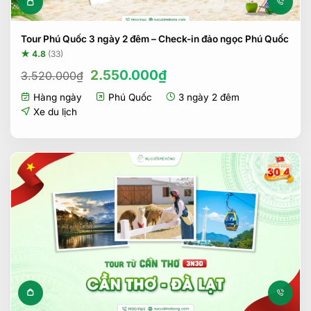
Tour Phú Quốc 3 ngày 2 đêm – Check-in đảo ngọc Phú Quốc
★ 4.8
(33)
Giá
Giá
2.550.000
₫
3.520.000
₫
gốc
hiện
Hàng ngày
Phú Quốc
3 ngày 2 đêm
là:
tại
3.520.000₫.
là:
Xe du lịch
2.550.000₫.