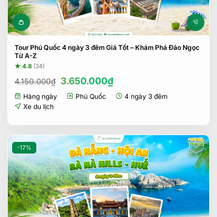
Tour Phú Quốc 4 ngày 3 đêm Giá Tốt – Khám Phá Đảo Ngọc
Từ A-Z
★ 4.8
(34)
Giá
Giá
3.650.000
₫
4.150.000
₫
gốc
hiện
Hàng ngày
Phú Quốc
4 ngày 3 đêm
là:
tại
4.150.000₫.
là:
Xe du lịch
3.650.000₫.
-17%