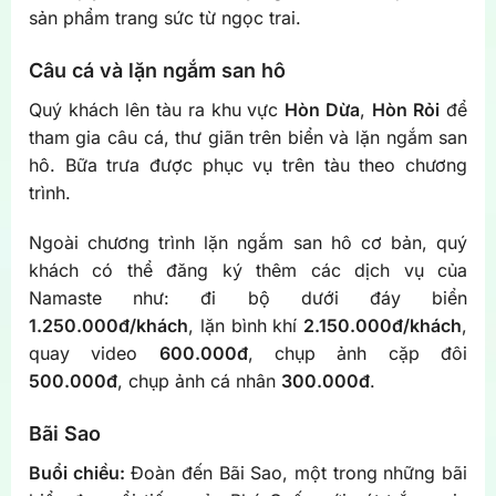
sản phẩm trang sức từ ngọc trai.
Câu cá và lặn ngắm san hô
Quý khách lên tàu ra khu vực
Hòn Dừa
,
Hòn Rỏi
để
tham gia câu cá, thư giãn trên biển và lặn ngắm san
hô. Bữa trưa được phục vụ trên tàu theo chương
trình.
Ngoài chương trình lặn ngắm san hô cơ bản, quý
khách có thể đăng ký thêm các dịch vụ của
Namaste như: đi bộ dưới đáy biển
1.250.000đ/khách
, lặn bình khí
2.150.000đ/khách
,
quay video
600.000đ
, chụp ảnh cặp đôi
500.000đ
, chụp ảnh cá nhân
300.000đ
.
Bãi Sao
Buổi chiều:
Đoàn đến Bãi Sao, một trong những bãi