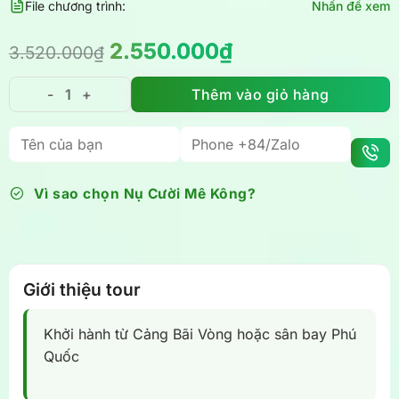
File chương trình:
Nhấn để xem
Giá
Giá
2.550.000
₫
3.520.000
₫
gốc
hiện
là:
tại
Thêm vào giỏ hàng
Tour Phú Quốc 3 ngày 2 đêm - Check-in đảo ngọc Ph
3.520.000₫.
là:
2.550.000₫.
Vì sao chọn Nụ Cười Mê Kông?
Giới thiệu tour
Khởi hành từ Cảng Bãi Vòng hoặc sân bay Phú
Quốc