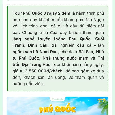
Tour Phú Quốc 3 ngày 2 đêm
là hành trình phù
hợp cho quý khách muốn khám phá đảo Ngọc
với lịch trình gọn, dễ đi và đầy đủ điểm nổi
bật. Chương trình đưa quý khách tham quan
làng nghề truyền thống Phú Quốc
,
Suối
Tranh
,
Dinh Cậu
, trải nghiệm
câu cá – lặn
ngắm san hô Nam Đảo
, check-in
Bãi Sao
,
Nhà
tù Phú Quốc
,
Nhà thùng nước mắm
và
Thị
trấn Địa Trung Hải
. Tour khởi hành hằng ngày,
giá từ
2.550.000đ/khách
, đã bao gồm xe đưa
đón, khách sạn, ăn uống, vé tham quan và
hướng dẫn viên.