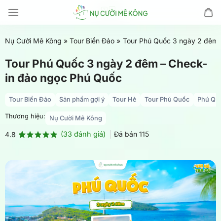
Chuyển
đến
nội
Nụ Cười Mê Kông
»
Tour Biển Đảo
»
Tour Phú Quốc 3 ngày 2 đêm 
dung
Tour Phú Quốc 3 ngày 2 đêm – Check-
in đảo ngọc Phú Quốc
Tour Biển Đảo
Sản phẩm gợi ý
Tour Hè
Tour Phú Quốc
Phú Qu
Thương hiệu:
Nụ Cười Mê Kông
(
33
đánh giá)
Đã bán
115
4.8
4.8
33
trên 5
dựa trên
đánh giá