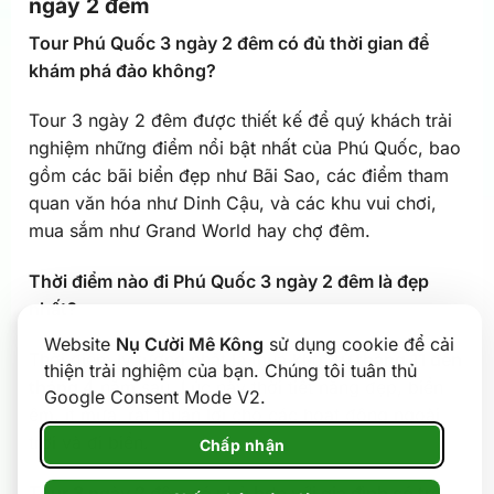
ngày 2 đêm
Tour Phú Quốc 3 ngày 2 đêm có đủ thời gian để
khám phá đảo không?
Tour 3 ngày 2 đêm được thiết kế để quý khách trải
nghiệm những điểm nổi bật nhất của Phú Quốc, bao
gồm các bãi biển đẹp như Bãi Sao, các điểm tham
quan văn hóa như Dinh Cậu, và các khu vui chơi,
mua sắm như Grand World hay chợ đêm.
Thời điểm nào đi Phú Quốc 3 ngày 2 đêm là đẹp
nhất?
Website
Nụ Cười Mê Kông
sử dụng cookie để cải
Thời điểm lý tưởng nhất là mùa khô,
từ tháng 11 đến
thiện trải nghiệm của bạn. Chúng tôi tuân thủ
tháng 4
năm sau. Lúc này thời tiết nắng đẹp, biển
Google Consent Mode V2.
êm, ít mưa, rất thuận lợi cho các hoạt động ngoài
trời và đi biển.
Chấp nhận
Tour 3 ngày 2 đêm có phù hợp với gia đình có trẻ