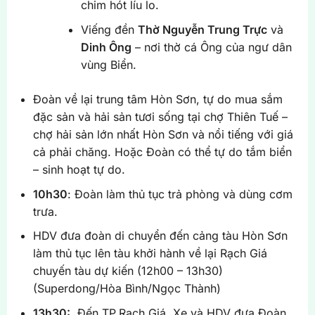
chim hót líu lo.
Viếng đền
Thờ Nguyễn Trung Trực
và
Dinh Ông
– nơi thờ cá Ông của ngư dân
vùng Biển.
Đoàn về lại trung tâm Hòn Sơn, tự do mua sắm
đặc sản và hải sản tươi sống tại chợ Thiên Tuế –
chợ hải sản lớn nhất Hòn Sơn và nổi tiếng với giá
cả phải chăng. Hoặc Đoàn có thể tự do tắm biển
– sinh hoạt tự do.
10h30
: Đoàn làm thủ tục trả phòng và dùng cơm
trưa.
HDV đưa đoàn di chuyển đến cảng tàu Hòn Sơn
làm thủ tục lên tàu khởi hành về lại Rạch Giá
chuyến tàu dự kiến (12h00 – 13h30)
(Superdong/Hòa Bình/Ngọc Thành)
13h30:
Đến TP.Rạch Giá, Xe và HDV đưa Đoàn