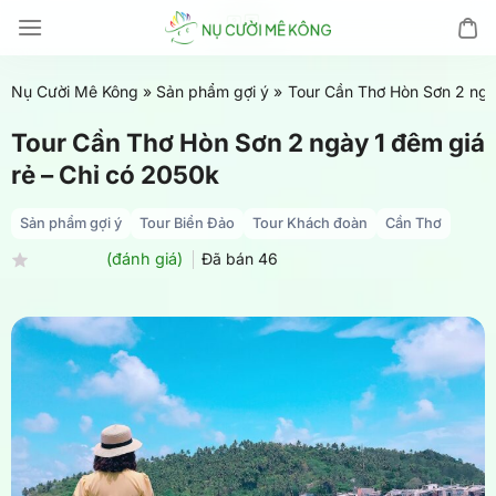
Chuyển
đến
nội
Nụ Cười Mê Kông
»
Sản phẩm gợi ý
»
Tour Cần Thơ Hòn Sơn 2 ngà
dung
Tour Cần Thơ Hòn Sơn 2 ngày 1 đêm giá
rẻ – Chỉ có 2050k
Sản phẩm gợi ý
Tour Biển Đảo
Tour Khách đoàn
Cần Thơ
(đánh giá)
Đã bán
46
Được
xếp
hạng
0.0
5
sao