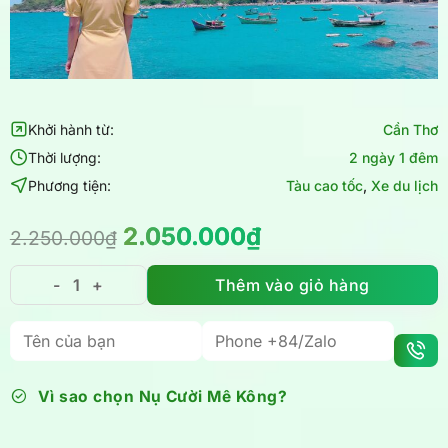
Khởi hành từ:
Cần Thơ
Thời lượng:
2 ngày 1 đêm
Phương tiện:
Tàu cao tốc
,
Xe du lịch
Giá
Giá
2.050.000
₫
2.250.000
₫
gốc
hiện
là:
tại
Thêm vào giỏ hàng
Tour Cần Thơ Hòn Sơn 2 ngày 1 đêm giá rẻ - Chỉ có 2
2.250.000₫.
là:
2.050.000₫.
Vì sao chọn Nụ Cười Mê Kông?