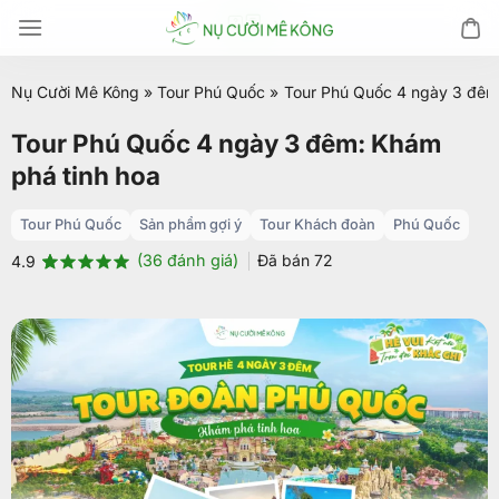
Chuyển
đến
nội
Nụ Cười Mê Kông
»
Tour Phú Quốc
»
Tour Phú Quốc 4 ngày 3 đêm
dung
Tour Phú Quốc 4 ngày 3 đêm: Khám
phá tinh hoa
Tour Phú Quốc
Sản phẩm gợi ý
Tour Khách đoàn
Phú Quốc
(
36
đánh giá)
Đã bán
72
4.9
4.9
36
trên 5
dựa trên
đánh giá