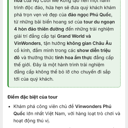
hoa
của Nụ Cười Mê Kông tạo nên một hành
trình độc đáo, hứa hẹn sẽ đưa quý khách khám
phá trọn vẹn vẻ đẹp của
đảo ngọc Phú Quốc
,
từ những bãi biển hoang sơ của
tour du ngoạn
4 hòn đảo thiên đường
đến những trải nghiệm
giải trí đẳng cấp tại
Grand World và
VinWonders
, tận hưởng
không gian Châu Âu
cổ kính, đắm mình trong các
show diễn triệu
đô
và thưởng thức
tinh hoa ẩm thực
đẳng cấp
thế giới. Đây là một hành trình trải nghiệm
đẳng cấp không thể bỏ lỡ cho chuyến đi sắp
tới của quý khách.
Điểm đặc biệt của tour
Khám phá công viên chủ đề
Vinwonders Phú
Quốc
lớn nhất Việt Nam, với hàng loạt trò chơi và
hoạt động thú vị.