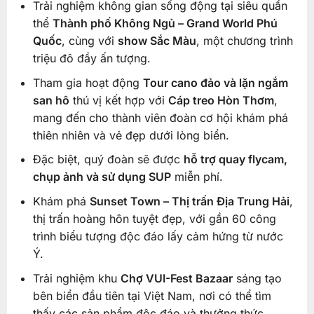
Trải nghiệm không gian sống động tại siêu quần
thể
Thành phố Không Ngủ – Grand World Phú
Quốc
, cùng với
show Sắc Màu
, một chương trình
triệu đô đầy ấn tượng.
Tham gia hoạt động
Tour cano đảo và lặn ngắm
san hô
thú vị kết hợp với
Cáp treo Hòn Thơm
,
mang đến cho thành viên đoàn cơ hội khám phá
thiên nhiên và vẻ đẹp dưới lòng biển.
Đặc biệt, quý đoàn sẽ được
hỗ trợ quay flycam,
chụp ảnh và sử dụng SUP
miễn phí.
Khám phá
Sunset Town – Thị trấn Địa Trung Hải
,
thị trấn hoàng hôn tuyệt đẹp, với gần 60 công
trình biểu tượng độc đáo lấy cảm hứng từ nước
Ý.
Trải nghiệm khu
Chợ VUI-Fest Bazaar
sáng tạo
bên biển đầu tiên tại Việt Nam, nơi có thể tìm
thấy các sản phẩm độc đáo và thưởng thức