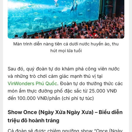
Màn trình diễn nàng tiên cá dưới nước huyền ảo, thu
hút mọi lứa tuổi
Sau đó, quý đoàn tự do khám phá công viên nước
và những trò chơi cảm giác mạnh thú vị tại
VinWonders Phú Quốc
. Đoàn tự do thưởng thức các
món ẩm thực đường phố đặc sắc từ 25.000 VNĐ
đến 100.000 VNĐ/phần (chi phí tự túc)
Show Once (Ngày Xửa Ngày Xưa) – Biểu diễn
triệu đô hoành tráng
Cả đoàn sẽ được chiêm ngưỡng show “Once (Ngày