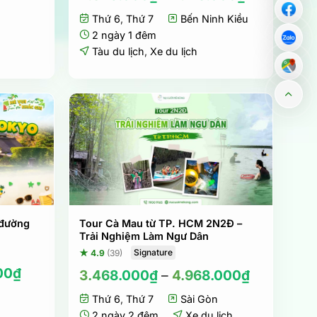
hiện
tại
Thứ 6
,
Thứ 7
Bến Ninh Kiều
là:
2 ngày 1 đêm
1.068.000₫.
Tàu du lịch
,
Xe du lịch
 đường
Tour Cà Mau từ TP. HCM 2N2Đ –
Trải Nghiệm Làm Ngư Dân
Signature
★ 4.9
(39)
Giá
00
₫
3.468.000
₫
–
4.968.000
₫
hiện
tại
Thứ 6
,
Thứ 7
Sài Gòn
00₫.
là:
2 ngày 2 đêm
Xe du lịch