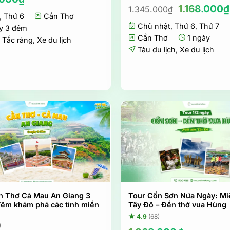
Giá
1.168.000
₫
1.345.000
₫
,
Thứ 6
Cần Thơ
gốc
Chủ nhật
,
Thứ 6
là:
,
Thứ 7
y 3 đêm
1.345.000₫
Cần Thơ
1 ngày
,
Tắc ráng
,
Xe du lịch
Tàu du lịch
,
Xe du lịch
n Thơ Cà Mau An Giang 3
Tour Cồn Sơn Nửa Ngày: Miệ
đêm khám phá các tỉnh miền
Tây Đô – Đền thờ vua Hùng
★ 4.9
(68)
)