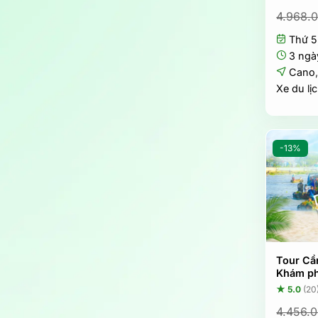
4.968.
Thứ 5
3 ngà
Cano
Xe du lị
-13%
Tour Cầ
Khám ph
★ 5.0
(20
4.456.