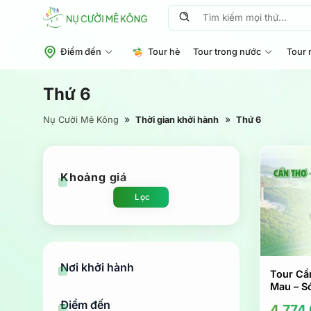
Chuyển
Tìm
đến
kiếm:
nội
Điểm đến
Tour hè
Tour trong nước
Tour 
dung
Thứ 6
»
»
Nụ Cười Mê Kông
Thời gian khởi hành
Thứ 6
Khoảng giá
Lọc
Giá
Giá
thấp
cao
nhất
nhất
Nơi khởi hành
Tour Cầ
Mau – Só
Điểm đến
4.774