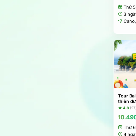
Thứ 5
3 ngà
Cano
Tour Ba
thiên đ
★ 4.8
(27
10.49
Thứ 6
4 ngà