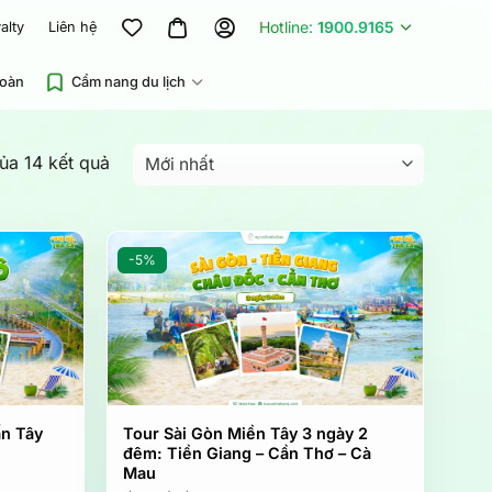
Hotline:
1900.9165
alty
Liên hệ
đoàn
Cẩm nang du lịch
Được
của 14 kết quả
sắp
xếp
theo
-5%
mới
nhất
ấn Tây
Tour Sài Gòn Miền Tây 3 ngày 2
đêm: Tiền Giang – Cần Thơ – Cà
Mau