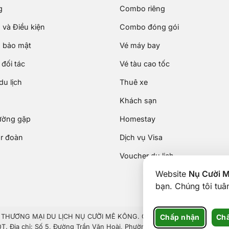
g
Combo riêng
 và Điều kiện
Combo đóng gói
 bảo mật
Vé máy bay
đối tác
Vé tàu cao tốc
u lịch
Thuê xe
Khách sạn
ường gặp
Homestay
ur đoàn
Dịch vụ Visa
Voucher du lịch
Website
Nụ Cười 
bạn. Chúng tôi tu
Chấp nhận
Chấ
HƯƠNG MẠI DU LỊCH NỤ CƯỜI MÊ KÔNG. GPDKKD: 1801511350 do sở KH 
 Địa chỉ: Số 5, Đường Trần Văn Hoài, Phường Ninh Kiều, Thành phố Cần