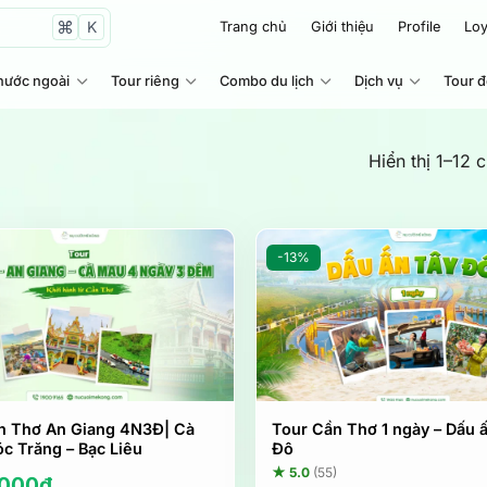
K
Trang chủ
Giới thiệu
Profile
Loy
nước ngoài
Tour riêng
Combo du lịch
Dịch vụ
Tour 
Hiển thị 1–12 
-13%
n Thơ An Giang 4N3Đ| Cà
Tour Cần Thơ 1 ngày – Dấu 
c Trăng – Bạc Liêu
Đô
★ 5.0
(55)
.000
₫