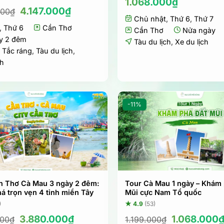
1.068.000
₫
Giá
Giá
4.147.000
₫
000
₫
gốc
hiện
Chủ nhật
,
Thứ 6
,
Thứ 7
,
Thứ 6
là:
Cần Thơ
tại
Cần Thơ
Nửa ngày
4.968.000₫.
là:
y 2 đêm
Tàu du lịch
,
Xe du lịch
4.147.000₫.
,
Tắc ráng
,
Tàu du lịch
,
ch
-11%
n Thơ Cà Mau 3 ngày 2 đêm:
Tour Cà Mau 1 ngày – Khám
á trọn vẹn 4 tỉnh miền Tây
Mũi cực Nam Tổ quốc
)
★ 4.9
(53)
Giá
Giá
Giá
3.880.000
₫
1.068.000
000
₫
1.199.000
₫