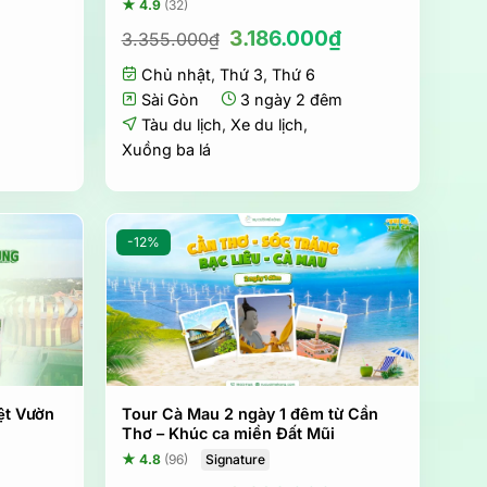
★ 4.9
(32)
Giá
Giá
Giá
hiện
3.186.000
₫
3.355.000
₫
gốc
hiện
tại
Chủ nhật
,
Thứ 3
là:
,
Thứ 6
tại
.
là:
3.355.000₫.
là:
1.168.000₫.
Sài Gòn
3 ngày 2 đêm
3.186.000₫.
Tàu du lịch
,
Xe du lịch
,
Xuồng ba lá
-12%
t Vườn
Tour Cà Mau 2 ngày 1 đêm từ Cần
Thơ – Khúc ca miền Đất Mũi
Signature
★ 4.8
(96)