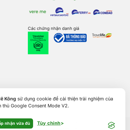
Các chứng nhận danh giá
Mê Kông
sử dụng cookie để cải thiện trải nghiệm của
ân thủ Google Consent Mode V2.
Tùy chỉnh
p nhận vừa đủ
& ĐT TP. Cần Thơ cấp ngày 24/01/2017. Số giấy phép kinh
 Thơ, Việt Nam. Điện thoại: 0292 888 9989. Email: