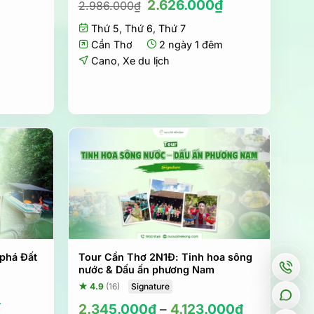
Giá
Giá
2.626.000
₫
2.986.000
₫
gốc
hiện
Thứ 5
,
Thứ 6
là:
,
Thứ 7
tại
2.986.000₫.
là:
Cần Thơ
2 ngày 1 đêm
2.626.000₫.
Cano
,
Xe du lịch
 phá Đất
Tour Cần Thơ 2N1Đ: Tinh hoa sông
nước & Dấu ấn phương Nam
Signature
★ 4.9
(16)
Giá
₫
2.345.000
₫
–
4.123.000
₫