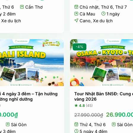
gốc
hiện
gốc
,
Thứ 6
là:
Cần Thơ
tại
Chủ nhật
,
Thứ 6
là:
,
Thứ 7
4.456.000₫.
là:
1.199.000₫.
y 2 đêm
Cà Mau
1 ngày
3.880.000₫.
,
Xe du lịch
Cano
,
Xe du lịch
-4%
li 4 ngày 3 đêm – Tận hưởng
Tour Nhật Bản 5N5Đ: Cung
ường nghĩ dưỡng
vàng 2026
)
★ 4.8
(45)
Giá
0.000
₫
26.990.0
27.990.000
₫
gốc
Sài Gòn
Thứ 4
,
Thứ 6
là:
Sài Gòn
27.990.0
y 3 đêm
5 ngày 4 đêm