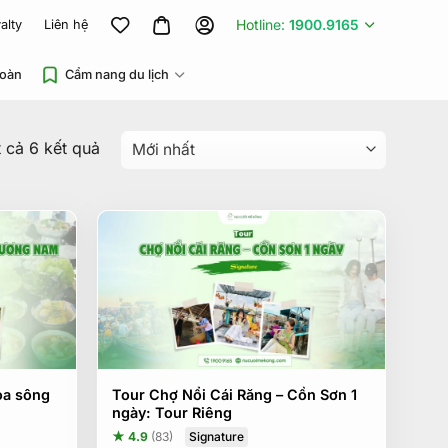
Hotline:
1900.9165
alty
Liên hệ
đoàn
Cẩm nang du lịch
Được
t cả 6 kết quả
sắp
xếp
theo
mới
nhất
oa sông
Tour Chợ Nổi Cái Răng – Cồn Sơn 1
ngày: Tour Riêng
Signature
★ 4.9
(83)