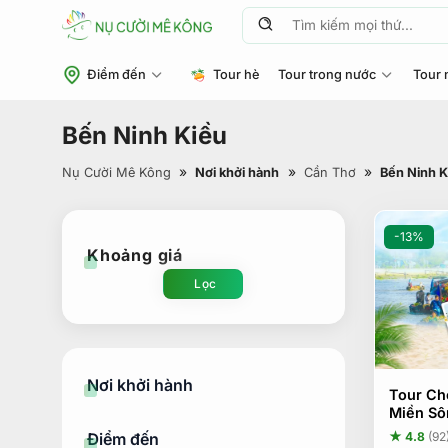
Chuyển
Tìm
đến
kiếm:
nội
Điểm đến
Tour hè
Tour trong nước
Tour 
dung
Bến Ninh Kiều
»
»
»
Nụ Cười Mê Kông
Nơi khởi hành
Cần Thơ
Bến Ninh K
-13%
Khoảng giá
Lọc
Giá
Giá
thấp
cao
nhất
nhất
Nơi khởi hành
Tour Ch
Miền Sô
Điểm đến
★ 4.8
(92