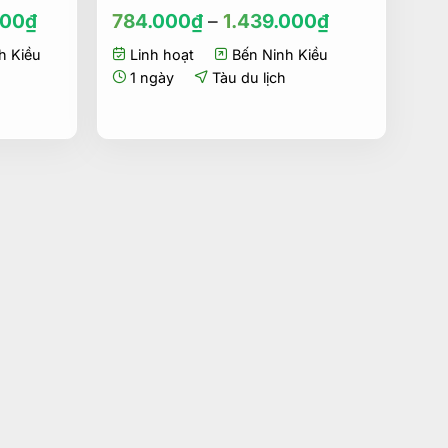
000
₫
784.000
₫
–
1.439.000
₫
h Kiều
Linh hoạt
Bến Ninh Kiều
1 ngày
Tàu du lịch