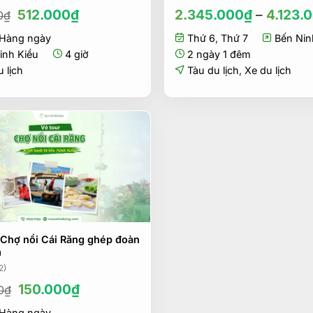
Giá
Giá
512.000
₫
2.345.000
₫
–
4.123.
0
₫
gốc
hiện
Hàng ngày
là:
tại
Thứ 6
,
Thứ 7
Bến Nin
586.000₫.
là:
inh Kiều
4 giờ
2 ngày 1 đêm
512.000₫.
 lịch
Tàu du lịch
,
Xe du lịch
 Chợ nổi Cái Răng ghép đoàn
m
2)
Giá
Giá
150.000
₫
0
₫
gốc
hiện
Hàng ngày