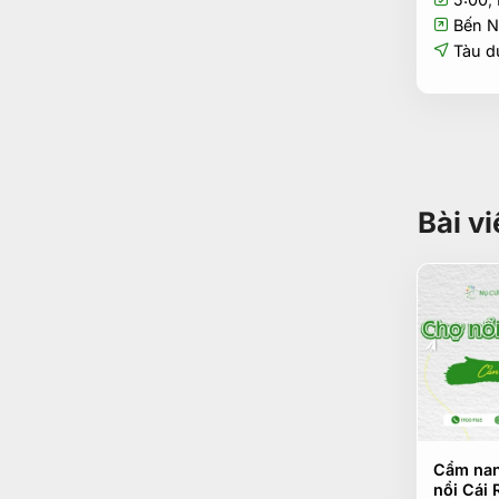
Bến N
Tàu du
Bài v
Cẩm nan
nổi Cái