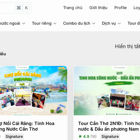
K
Trang chủ
Giới thiệu
Profile
Loy
nước ngoài
Tour riêng
Combo du lịch
Dịch vụ
Tour 
Hiển thị tấ
iều
ợ Nổi Cái Răng: Tinh Hoa
Tour Cần Thơ 2N1Đ: Tinh h
ng Nước Cần Thơ
nước & Dấu ấn phương Nam
Signature
Signature
)
★ 4.9
(16)