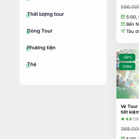
586.00
Thời lượng tour
5:00
,
Bến N
Dòng Tour
Tàu du
Phương tiện
-59%
Thẻ
Video
Vé Tour
tiết kiệ
★ 4.9
(28
368.00
5:00
,