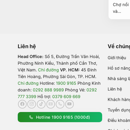
Chợ nổi 
và…
Liên hệ
Về chúng
Head Office:
Số 5, Đường Trần Văn Hoài,
Giới thiệu
Phường Ninh Kiều, Thành phố Cần Thơ,
Hồ sơ năng
Việt Nam
.
Chỉ đường
VP. HCM:
45 Đinh
Tiên Hoàng, Phường Sài Gòn, TP. HCM.
Nhà sáng l
Chỉ đường
Hotline:
1900 9165
Phòng Kinh
Liên hệ
doanh:
0292 888 9989
Phòng Vé:
0292
777 3399
Hỗ trợ:
0379 609 669
Khách hàng
Tuyển dụn
Hotline 1900 9165 (1000đ)
Điều khoản