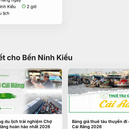
là:
tại
368.000₫.
là:
inh Kiều
2 giờ
150.000₫.
 lịch
iết cho Bến Ninh Kiều
g du lịch trải nghiệm Chợ
Bảng giá thuê tàu thuyền đi
 Răng hoàn hảo nhất 2026
Cái Răng 2026