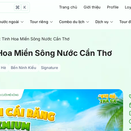
K
Trang chủ
Giới thiệu
Profile
Loy
nước ngoài
Tour riêng
Combo du lịch
Dịch vụ
Tour 
: Tinh Hoa Miền Sông Nước Cần Thơ
 Hoa Miền Sông Nước Cần Thơ
 Hè
Bến Ninh Kiều
Signature