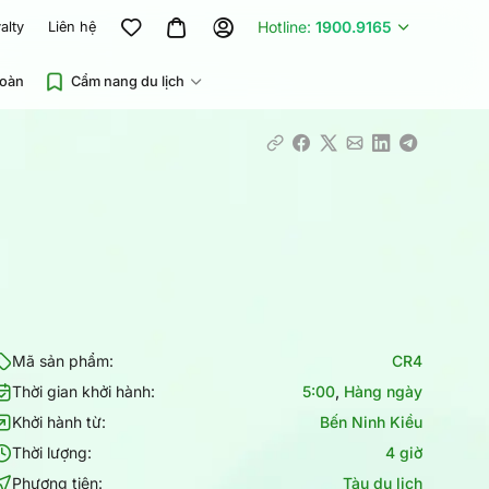
Hotline:
1900.9165
alty
Liên hệ
đoàn
Cẩm nang du lịch
Mã sản phẩm:
CR4
Thời gian khởi hành:
5:00
,
Hàng ngày
Khởi hành từ:
Bến Ninh Kiều
Thời lượng:
4 giờ
Phương tiện:
Tàu du lịch