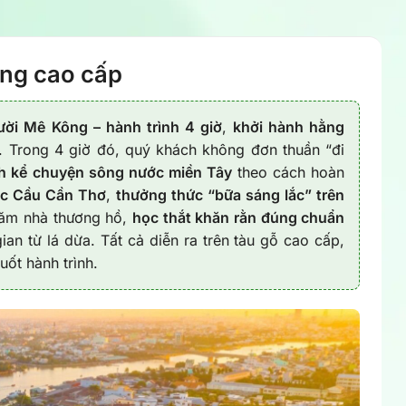
ăng cao cấp
ời Mê Kông – hành trình 4 giờ
,
khởi hành hằng
. Trong 4 giờ đó, quý khách không đơn thuần “đi
nh kể chuyện sông nước miền Tây
theo cách hoàn
ớc Cầu Cần Thơ
,
thưởng thức “bữa sáng lắc” trên
hăm nhà thương hồ,
học thắt khăn rằn đúng chuẩn
gian từ lá dừa. Tất cả diễn ra trên tàu gỗ cao cấp,
ốt hành trình.