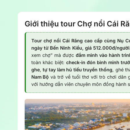
Giới thiệu tour Chợ nổi Cái R
Tour chợ nổi Cái Răng cao cấp cùng Nụ Cư
ngày từ Bến Ninh Kiều, giá 512.000đ/người
xem chợ” mà được
đắm mình vào hành trì
toàn khác biệt:
check-in đón bình minh trư
ghe
,
tự tay làm hủ tiếu truyền thống
, ghé t
Nam Bộ
và trở về tuổi thơ với trò chơi dân 
với hướng dẫn viên chuyên môn đồng hành su