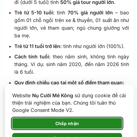
đi (dưới 5 tuổi) tính
50% giá tour người lớn
.
Trẻ từ 5-10 tuổi:
tính
70% giá người lớn
– bao
gồm 01 chỗ ngồi trên xe & thuyền, 01 suất ăn như
người lớn, vé tham quan; ngủ chung giường với
ba mẹ.
Trẻ từ 11 tuổi trở lên:
tính như người lớn (100%).
Cách tính tuổi:
theo năm sinh, không tính ngày
tháng. Ví dụ: sinh năm 2020, đến năm 2026 tính
là 6 tuổi.
Quy định chiều cao tại một số điểm tham quan:
Website
Nụ Cười Mê Kông
sử dụng cookie để cải
Dưới 1m: miễn phí vé vào cửa
thiện trải nghiệm của bạn. Chúng tôi tuân thủ
Từ 1m đến dưới 1,3m: tính 75% giá vé
Google Consent Mode V2.
Từ 1,3m trở lên: tính như người lớn
Chấp nhận
Quý khách vui lòng cung cấp chiều cao trẻ em