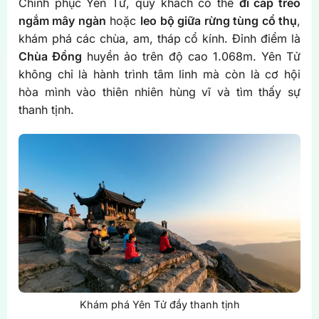
Chinh phục Yên Tử, quý khách có thể
đi cáp treo
ngắm mây ngàn
hoặc
leo bộ giữa rừng tùng cổ thụ
,
khám phá các chùa, am, tháp cổ kính. Đỉnh điểm là
Chùa Đồng
huyền ảo trên độ cao 1.068m. Yên Tử
không chỉ là hành trình tâm linh mà còn là cơ hội
hòa mình vào thiên nhiên hùng vĩ và tìm thấy sự
thanh tịnh.
Khám phá Yên Tử đầy thanh tịnh