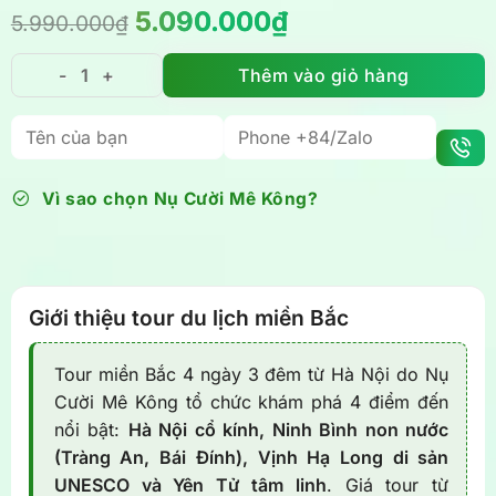
Giá
Giá
5.090.000
₫
5.990.000
₫
gốc
hiện
là:
tại
Thêm vào giỏ hàng
Tour du lịch miền Bắc: Hà Nội - Ninh Bình - Hạ Long s
5.990.000₫.
là:
5.090.000₫.
Vì sao chọn Nụ Cười Mê Kông?
Giới thiệu tour du lịch miền Bắc
Tour miền Bắc 4 ngày 3 đêm từ Hà Nội do Nụ
Cười Mê Kông tổ chức khám phá 4 điểm đến
nổi bật:
Hà Nội cổ kính, Ninh Bình non nước
(Tràng An, Bái Đính), Vịnh Hạ Long di sản
UNESCO và Yên Tử tâm linh
. Giá tour từ