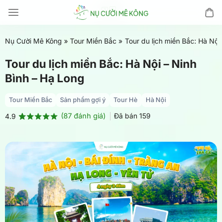
Chuyển
đến
nội
Nụ Cười Mê Kông
»
Tour Miền Bắc
»
Tour du lịch miền Bắc: Hà Nội
dung
Tour du lịch miền Bắc: Hà Nội – Ninh
Bình – Hạ Long
Tour Miền Bắc
Sản phẩm gợi ý
Tour Hè
Hà Nội
(
87
đánh giá)
Đã bán
159
4.9
4.9
87
trên 5
dựa trên
đánh giá