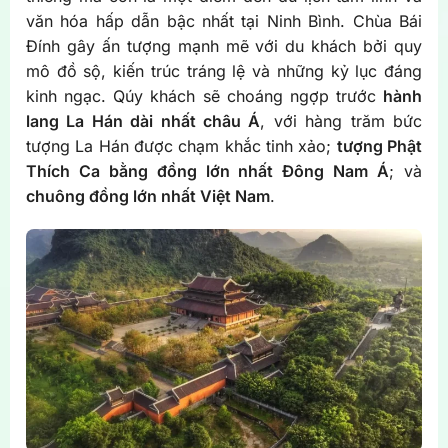
văn hóa hấp dẫn bậc nhất tại Ninh Bình. Chùa Bái
Đính gây ấn tượng mạnh mẽ với du khách bởi quy
mô đồ sộ, kiến trúc tráng lệ và những kỷ lục đáng
kinh ngạc. Qúy khách sẽ choáng ngợp trước
hành
lang La Hán dài nhất châu Á
, với hàng trăm bức
tượng La Hán được chạm khắc tinh xảo;
tượng Phật
Thích Ca bằng đồng lớn nhất Đông Nam Á
; và
chuông đồng lớn nhất Việt Nam
.