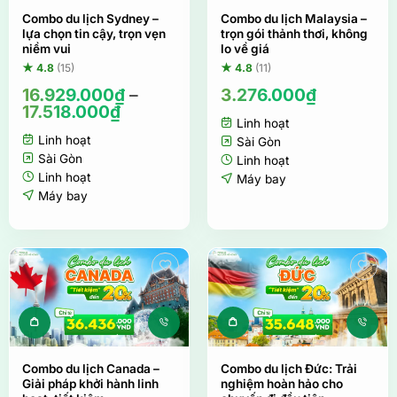
Sản phẩm này có nhiều biến thể. Các tùy ch
Combo du lịch Sydney –
Combo du lịch Malaysia –
lựa chọn tin cậy, trọn vẹn
trọn gói thảnh thơi, không
niềm vui
lo về giá
★ 4.8
(15)
★ 4.8
(11)
16.929.000
₫
–
3.276.000
₫
17.518.000
₫
Linh hoạt
Linh hoạt
Sài Gòn
Sài Gòn
Linh hoạt
Linh hoạt
Máy bay
Máy bay
Sản phẩm này có nhiều biến thể. Các tùy ch
Sản phẩm này c
Combo du lịch Canada –
Combo du lịch Đức: Trải
Giải pháp khởi hành linh
nghiệm hoàn hảo cho