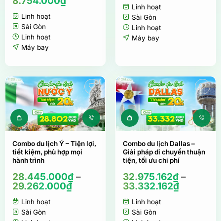
8.754.000
₫
Linh hoạt
Linh hoạt
Sài Gòn
Sài Gòn
Linh hoạt
Linh hoạt
Máy bay
Máy bay
Sản phẩm này có nhiều biến thể. Các tùy ch
Sản phẩm này c
Combo du lịch Ý – Tiện lợi,
Combo du lịch Dallas –
tiết kiệm, phù hợp mọi
Giải pháp di chuyển thuận
hành trình
tiện, tối ưu chi phí
28.445.000
₫
–
32.975.162
₫
–
29.262.000
₫
33.332.162
₫
Linh hoạt
Linh hoạt
Sài Gòn
Sài Gòn