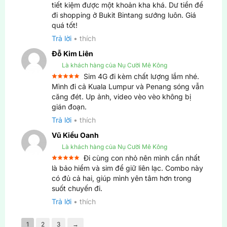
Được xếp
tiết kiệm được một khoản kha khá. Dư tiền để
5
hạng
5
đi shopping ở Bukit Bintang sướng luôn. Giá
sao
quá tốt!
Trả lời
•
thích
Đỗ Kim Liên
Là khách hàng của Nụ Cười Mê Kông
Sim 4G đi kèm chất lượng lắm nhé.
Được xếp
Mình đi cả Kuala Lumpur và Penang sóng vẫn
5
hạng
5
căng đét. Up ảnh, video vèo vèo không bị
sao
gián đoạn.
Trả lời
•
thích
Vũ Kiều Oanh
Là khách hàng của Nụ Cười Mê Kông
Đi cùng con nhỏ nên mình cần nhất
Được xếp
là bảo hiểm và sim để giữ liên lạc. Combo này
5
hạng
5
có đủ cả hai, giúp mình yên tâm hơn trong
sao
suốt chuyến đi.
Trả lời
•
thích
1
2
3
→