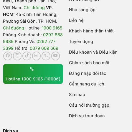
Kiều, Thành phố Cần Thơ,
Việt Nam
.
Chỉ đường
VP.
Nhà sáng lập
HCM:
45 Đinh Tiên Hoàng,
Liên hệ
Phường Sài Gòn, TP. HCM.
Chỉ đường
Hotline:
1900 9165
Khách hàng thân thiết
Phòng Kinh doanh:
0292 888
9989
Phòng Vé:
0292 777
Tuyển dụng
3399
Hỗ trợ:
0379 609 669
Điều khoản và Điều kiện
Chính sách bảo mật
Đăng nhập đối tác
Hotline 1900 9165 (1000đ)
Cẩm nang du lịch
Sitemap
Câu hỏi thường gặp
Dịch vụ tour đoàn
Dịch vụ