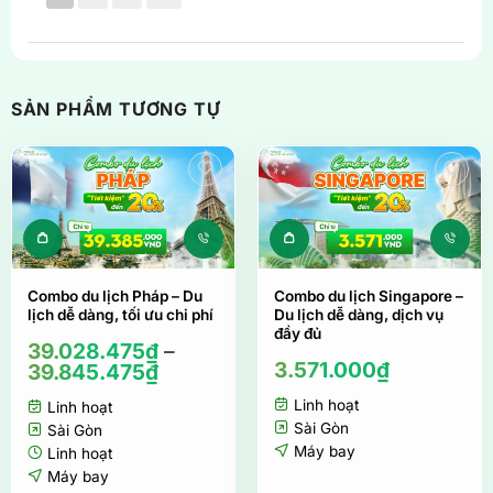
SẢN PHẨM TƯƠNG TỰ
Sản phẩm này có nhiều biến thể. Các tùy ch
Combo du lịch Pháp – Du
Combo du lịch Singapore –
lịch dễ dàng, tối ưu chi phí
Du lịch dễ dàng, dịch vụ
đầy đủ
39.028.475
₫
–
3.571.000
₫
39.845.475
₫
Linh hoạt
Linh hoạt
Sài Gòn
Sài Gòn
Máy bay
Linh hoạt
Máy bay