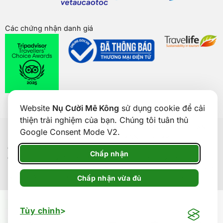
Các chứng nhận danh giá
Website
Nụ Cười Mê Kông
sử dụng cookie để cải
thiện trải nghiệm của bạn. Chúng tôi tuân thủ
Bản quyền của
Nụ Cười Mê Kông
® 2026. CÔNG TY CỔ PHẦN
Google Consent Mode V2.
THƯƠNG MẠI DU LỊCH NỤ CƯỜI MÊ KÔNG. GPDKKD: 1801511350
do sở KH & ĐT TP. Cần Thơ cấp ngày 24/01/2017. Số giấy phép kinh
Chấp nhận
doanh lữ hành Quốc tế: 92-018/2022/TCDL-GP LHQT. Địa chỉ: Số 5,
Đường Trần Văn Hoài, Phường Ninh Kiều, Thành phố Cần Thơ, Việt
Chấp nhận vừa đủ
Nam. Điện thoại: 0292 888 9989. Email: cskh@nucuoimekong.com.
Tùy chỉnh