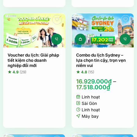
Sản phẩm này c
Voucher du lịch: Giải pháp
Combo du lịch Sydney –
tiết kiệm cho doanh
lựa chọn tin cậy, trọn vẹn
nghiệp đổi mới
niềm vui
★ 4.9
(29)
★ 4.8
(15)
16.929.000
₫
–
17.518.000
₫
Linh hoạt
Sài Gòn
Linh hoạt
Máy bay