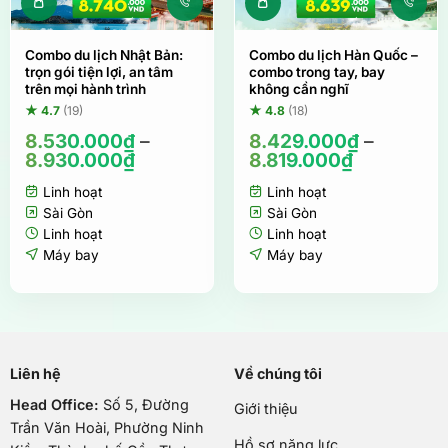
Sản phẩm này có nhiều biến thể. Các tùy ch
Sản phẩm này c
Combo du lịch Nhật Bản:
Combo du lịch Hàn Quốc –
trọn gói tiện lợi, an tâm
combo trong tay, bay
trên mọi hành trình
không cần nghĩ
★ 4.7
(19)
★ 4.8
(18)
8.530.000
₫
–
8.429.000
₫
–
8.930.000
₫
8.819.000
₫
Linh hoạt
Linh hoạt
Sài Gòn
Sài Gòn
Linh hoạt
Linh hoạt
Máy bay
Máy bay
Liên hệ
Về chúng tôi
Head Office:
Số 5, Đường
Giới thiệu
Trần Văn Hoài, Phường Ninh
Hồ sơ năng lực