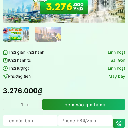
Thời gian khởi hành:
Linh hoạt
Khởi hành từ:
Sài Gòn
Thời lượng:
Linh hoạt
Phương tiện:
Máy bay
3.276.000
₫
Thêm vào giỏ hàng
Combo du lịch Malaysia - trọn gói thảnh thơi, không l