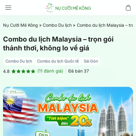
Chuyển
đến
nội
Nụ Cười Mê Kông
»
Combo Du lịch
»
Combo du lịch Malaysia – trọn
dung
Combo du lịch Malaysia – trọn gói
thảnh thơi, không lo về giá
Combo Du lịch
Combo du lịch Quốc tế
Sài Gòn
(
11
đánh giá)
Đã bán
37
4.8
4.8
11
trên 5
dựa trên
đánh giá