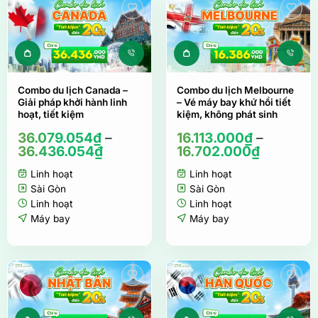
Sản phẩm này có nhiều biến thể. Các tùy ch
Sản phẩm này c
Combo du lịch Canada –
Combo du lịch Melbourne
Giải pháp khởi hành linh
– Vé máy bay khứ hồi tiết
hoạt, tiết kiệm
kiệm, không phát sinh
36.079.054
₫
–
16.113.000
₫
–
36.436.054
₫
16.702.000
₫
Linh hoạt
Linh hoạt
Sài Gòn
Sài Gòn
Linh hoạt
Linh hoạt
Máy bay
Máy bay