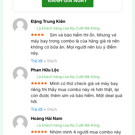
ĐÁNH GIÁ NGAY
Đặng Trung Kiên
Là khách hàng của Nụ Cười Mê Kông
Sim và bảo hiểm thì ổn. Nhưng vé
Được
máy bay trong combo là của hãng giá rẻ nên
xếp
không có bữa ăn. Mọi người nên lưu ý điểm
4
hạng
5 sao
này.
Trả lời
•
thích
Phan Hữu Lộc
Là khách hàng của Nụ Cười Mê Kông
Mình có thử check giá vé máy bay
Được xếp
riêng thì thấy mua combo này rẻ hơn thật, lại
5
hạng
5
còn được thêm sim và bảo hiểm. Một deal quá
sao
hời.
Trả lời
•
thích
Hoàng Hải Nam
Là khách hàng của Nụ Cười Mê Kông
Nhóm mình 4 người mua combo này