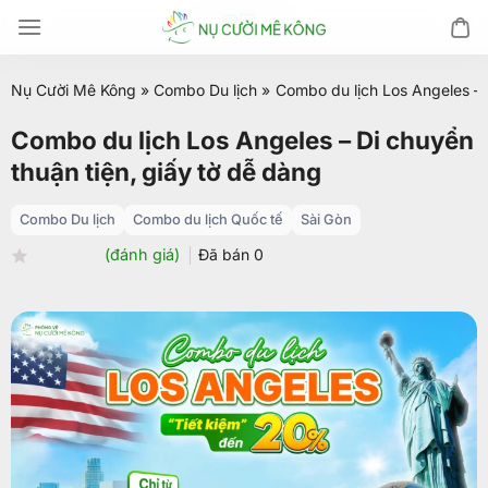
Chuyển
đến
nội
Nụ Cười Mê Kông
»
Combo Du lịch
»
Combo du lịch Los Angeles – 
dung
Combo du lịch Los Angeles – Di chuyển
thuận tiện, giấy tờ dễ dàng
Combo Du lịch
Combo du lịch Quốc tế
Sài Gòn
(đánh giá)
Đã bán
0
Được
xếp
hạng
0.0
5
sao