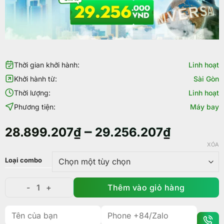
Thời gian khởi hành:
Linh hoạt
Khởi hành từ:
Sài Gòn
Thời lượng:
Linh hoạt
Phương tiện:
Máy bay
–
28.899.207
₫
29.256.207
₫
XÓA
Loại combo
Thêm vào giỏ hàng
Combo du lịch Los Angeles - Di chuyển thuận tiện, gi