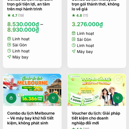
trọn gói tiện lợi, an tâm
trọn gói thảnh thơi, không
trên mọi hành trình
lo về giá
★ 4.7
(19)
★ 4.8
(11)
8.530.000
₫
–
3.276.000
₫
8.930.000
₫
Linh hoạt
Linh hoạt
Sài Gòn
Sài Gòn
Linh hoạt
Linh hoạt
Máy bay
Máy bay
Sản phẩm này có nhiều biến thể. Các tùy ch
Combo du lịch Melbourne
Voucher du lịch: Giải pháp
– Vé máy bay khứ hồi tiết
tiết kiệm cho doanh
kiệm, không phát sinh
nghiệp đổi mới