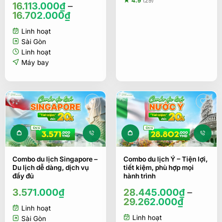
★ 4.9
(29)
16.113.000
₫
–
16.702.000
₫
Linh hoạt
Sài Gòn
Linh hoạt
Máy bay
Sản phẩm này c
Combo du lịch Singapore –
Combo du lịch Ý – Tiện lợi,
Du lịch dễ dàng, dịch vụ
tiết kiệm, phù hợp mọi
đầy đủ
hành trình
3.571.000
₫
28.445.000
₫
–
29.262.000
₫
Linh hoạt
Linh hoạt
Sài Gòn