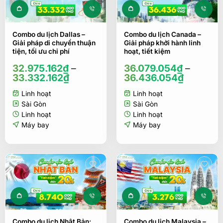
Sản phẩm này có nhiều biến thể. Các tùy ch
Sản phẩm này c
Combo du lịch Dallas –
Combo du lịch Canada –
Giải pháp di chuyển thuận
Giải pháp khởi hành linh
tiện, tối ưu chi phí
hoạt, tiết kiệm
32.975.162
₫
–
36.079.054
₫
–
33.332.162
₫
36.436.054
₫
Linh hoạt
Linh hoạt
Sài Gòn
Sài Gòn
Linh hoạt
Linh hoạt
Máy bay
Máy bay
Sản phẩm này có nhiều biến thể. Các tùy ch
Combo du lịch Nhật Bản:
Combo du lịch Malaysia –