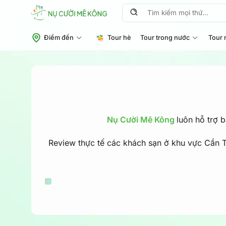
Chuyển
Tìm
đến
kiếm:
nội
Điểm đến
Tour hè
Tour trong nước
Tour 
dung
Nụ Cười Mê Kông
luôn hỗ trợ 
Review thực tế các khách sạn ở khu vực Cần Th