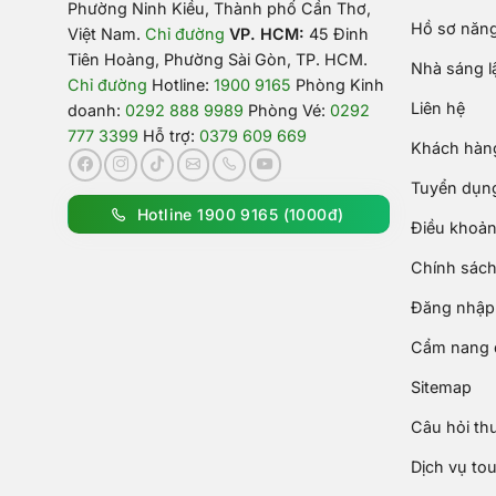
Phường Ninh Kiều, Thành phố Cần Thơ,
Hồ sơ năng
Việt Nam
.
Chỉ đường
VP. HCM:
45 Đinh
Tiên Hoàng, Phường Sài Gòn, TP. HCM.
Nhà sáng l
Chỉ đường
Hotline:
1900 9165
Phòng Kinh
Liên hệ
doanh:
0292 888 9989
Phòng Vé:
0292
777 3399
Hỗ trợ:
0379 609 669
Khách hàng
Tuyển dụn
Hotline 1900 9165 (1000đ)
Điều khoản
Chính sách
Đăng nhập 
Cẩm nang d
Sitemap
Câu hỏi th
Dịch vụ to