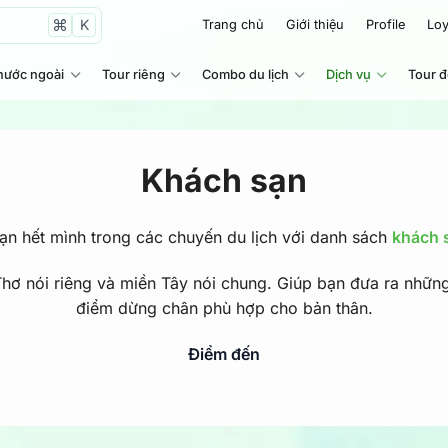
K
Trang chủ
Giới thiệu
Profile
Loy
nước ngoài
Tour riêng
Combo du lịch
Dịch vụ
Tour 
Khách sạn
bạn hết mình trong các chuyến du lịch với danh sách
khách 
ơ nói riêng và miền Tây nói chung. Giúp bạn đưa ra những 
điểm dừng chân phù hợp cho bản thân.
Điểm đến