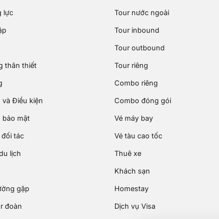
 lực
Tour nước ngoài
ập
Tour inbound
Tour outbound
 thân thiết
Tour riêng
g
Combo riêng
 và Điều kiện
Combo đóng gói
 bảo mật
Vé máy bay
đối tác
Vé tàu cao tốc
u lịch
Thuê xe
Khách sạn
ường gặp
Homestay
ur đoàn
Dịch vụ Visa