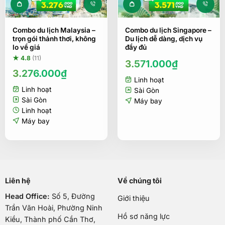
Combo du lịch Malaysia –
Combo du lịch Singapore –
trọn gói thảnh thơi, không
Du lịch dễ dàng, dịch vụ
lo về giá
đầy đủ
★ 4.8
(11)
3.571.000
₫
3.276.000
₫
Linh hoạt
Linh hoạt
Sài Gòn
Sài Gòn
Máy bay
Linh hoạt
Máy bay
Liên hệ
Về chúng tôi
Head Office:
Số 5, Đường
Giới thiệu
Trần Văn Hoài, Phường Ninh
Hồ sơ năng lực
Kiều, Thành phố Cần Thơ,