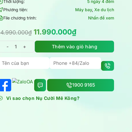
Thời lượng:
5 ngày 4 đêm
Phương tiện:
Máy bay
,
Xe du lịch
File chương trình:
Nhấn để xem
Giá
Giá
11.990.000
₫
14.990.000
₫
gốc
hiện
là:
tại
Thêm vào giỏ hàng
Tour Singapore - Malaysia 5N4Đ trọn gói KS 4* đa trải 
14.990.000₫.
là:
11.990.000₫.
1900 9165
Vì sao chọn Nụ Cười Mê Kông?