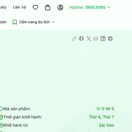
Hotline:
1900.9165
alty
Liên hệ
đoàn
Cẩm nang du lịch
Mã sản phẩm:
O-S-M-5
Thời gian khởi hành:
Thứ 4
,
Thứ 7
Khởi hành từ:
Sài Gòn