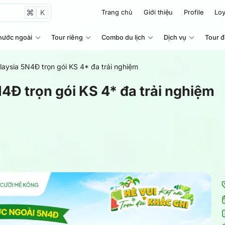
K
Trang chủ
Giới thiệu
Profile
Loy
nước ngoài
Tour riêng
Combo du lịch
Dịch vụ
Tour 
laysia 5N4Đ trọn gói KS 4* đa trải nghiệm
4Đ trọn gói KS 4* đa trải nghiệm