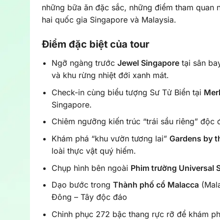
những bữa ăn đặc sắc, những điểm tham quan nổ
hai quốc gia Singapore và Malaysia.
Điểm đặc biệt của tour
Ngỡ ngàng trước
Jewel Singapore
tại sân ba
và khu rừng nhiệt đới xanh mát.
Check-in cùng biểu tượng Sư Tử Biển tại
Merl
Singapore.
Chiêm ngưỡng kiến trúc “trái sầu riêng” độc
Khám phá “khu vườn tương lai”
Gardens by t
loài thực vật quý hiếm.
Chụp hình bên ngoài
Phim trường Universal 
Dạo bước trong
Thành phố cổ Malacca
(Mala
Đông – Tây độc đáo
Chinh phục 272 bậc thang rực rỡ để khám p