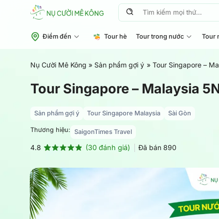
Chuyển
Tìm
đến
kiếm:
nội
Điểm đến
Tour hè
Tour trong nước
Tour 
dung
Nụ Cười Mê Kông
»
Sản phẩm gợi ý
»
Tour Singapore – Ma
Tour Singapore – Malaysia 5N
Sản phẩm gợi ý
Tour Singapore Malaysia
Sài Gòn
Thương hiệu:
SaigonTimes Travel
(
30
đánh giá)
Đã bán
890
4.8
4.8
30
trên 5
dựa trên
đánh giá