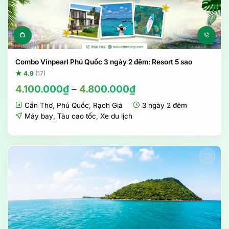
Sản phẩm này có nhiều biến t
Combo Vinpearl Phú Quốc 3 ngày 2 đêm: Resort 5 sao
★ 4.9
(17)
4.100.000
₫
–
4.800.000
₫
Cần Thơ
,
Phú Quốc
,
Rạch Giá
3 ngày 2 đêm
Máy bay
,
Tàu cao tốc
,
Xe du lịch