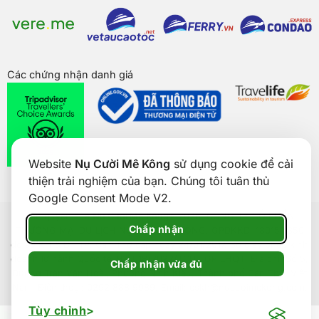
Các chứng nhận danh giá
Website
Nụ Cười Mê Kông
sử dụng cookie để cải
thiện trải nghiệm của bạn. Chúng tôi tuân thủ
Google Consent Mode V2.
Bản quyền của
Nụ Cười Mê Kông
® 2026. CÔNG TY CỔ PHẦN
Chấp nhận
THƯƠNG MẠI DU LỊCH NỤ CƯỜI MÊ KÔNG. GPDKKD: 1801511350
do sở KH & ĐT TP. Cần Thơ cấp ngày 24/01/2017. Số giấy phép kinh
doanh lữ hành Quốc tế: 92-018/2022/TCDL-GP LHQT. Địa chỉ: Số 5,
Chấp nhận vừa đủ
Đường Trần Văn Hoài, Phường Ninh Kiều, Thành phố Cần Thơ, Việt
Nam. Điện thoại: 0292 888 9989. Email: cskh@nucuoimekong.com.
Tùy chỉnh