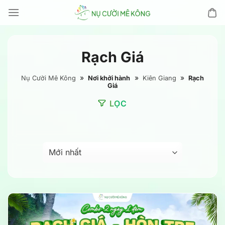
Chuyển
đến
nội
dung
Rạch Giá
»
»
»
Nụ Cười Mê Kông
Nơi khởi hành
Kiên Giang
Rạch
Giá
LỌC