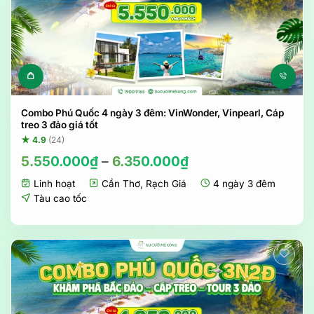
Sản phẩm này có nhiều biến t
Combo Phú Quốc 4 ngày 3 đêm: VinWonder, Vinpearl, Cáp
treo 3 đảo giá tốt
★ 4.9
(24)
5.550.000
₫
–
6.350.000
₫
Linh hoạt
Cần Thơ
,
Rạch Giá
4 ngày 3 đêm
Tàu cao tốc