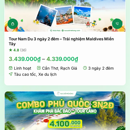
Sản phẩm này có nhiều biến t
Tour Nam Du 3 ngày 2 đêm – Trải nghiệm Maldives Miền
Tây
★ 4.8
(36)
3.439.000
₫
–
4.339.000
₫
Linh hoạt
Cần Thơ
,
Rạch Giá
3 ngày 2 đêm
Tàu cao tốc
,
Xe du lịch