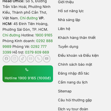
Head Office:
Số 5, Đường
Giới thiệu
Trần Văn Hoài, Phường Ninh
Hồ sơ năng lực
Kiều, Thành phố Cần Thơ,
Việt Nam
.
Chỉ đường
VP.
Nhà sáng lập
HCM:
45 Đinh Tiên Hoàng,
Liên hệ
Phường Sài Gòn, TP. HCM.
Chỉ đường
Hotline:
1900 9165
Khách hàng thân thiết
Phòng Kinh doanh:
0292 888
9989
Phòng Vé:
0292 777
Tuyển dụng
3399
Hỗ trợ:
0379 609 669
Điều khoản và Điều kiện
Chính sách bảo mật
Đăng nhập đối tác
Hotline 1900 9165 (1000đ)
Cẩm nang du lịch
Sitemap
Câu hỏi thường gặp
Dịch vụ tour đoàn