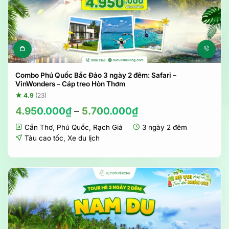
Sản phẩm này có nhiều biến t
Combo Phú Quốc Bắc Đảo 3 ngày 2 đêm: Safari –
VinWonders – Cáp treo Hòn Thơm
★ 4.9
(23)
4.950.000
₫
–
5.700.000
₫
Cần Thơ
,
Phú Quốc
,
Rạch Giá
3 ngày 2 đêm
Tàu cao tốc
,
Xe du lịch