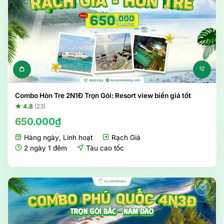
Combo Hòn Tre 2N1Đ Trọn Gói: Resort view biển giá tốt
★ 4.8
(23)
650.000
₫
Hàng ngày
,
Linh hoạt
Rạch Giá
2 ngày 1 đêm
Tàu cao tốc