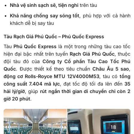
Nhà vệ sinh sạch sẽ, tiện nghi
trên tàu
Khả năng chống say sóng tốt
, phù hợp với cả hành
khách dễ bị say tàu
Tàu Rạch Giá Phú Quốc – Phú Quốc Express
Tàu
Phú Quốc Express
là một trong những tàu cao tốc
hiện đại bậc nhất trên tuyến
Rạch Giá Phú Quốc
, thuộc
đội tàu đỏ của
Công ty Cổ phần Tàu Cao Tốc Phú
Quốc
. Được thiết kế theo tiêu chuẩn
Châu Âu 5 sao
,
động cơ Rolls-Royce MTU 12V4000M53
, tàu có
tổng
công suất 7.404 mã lực
, đạt tốc độ tối đa lên đến
35
hải lý/giờ
, giúp
rút ngắn thời gian di chuyển chỉ còn 2
giờ 20 phút
.