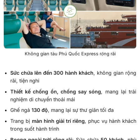
Không gian tàu Phú Quốc Express rộng rãi
Sức chứa lên đến 300 hành khách
, không gian rộng
rãi, tiện nghi
Thiết kế chống ồn, chống say sóng
, mang lại trải
nghiệm di chuyển thoải mái
Ghế ngả
130 độ
, mang lại sự thư giãn tối đa
Trang bị
màn hình giải trí riêng
, phục vụ hành khách
trong suốt hành trình
Boong ngoài trời rộng rãi
: Sức chứa
50 khách
, phù