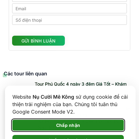
Các tour liên quan
Tour Phú Quốc 4 ngày 3 đêm Giá Tốt – Khám
Phá Đảo Ngọc Từ A-Z
Website
Nụ Cười Mê Kông
sử dụng cookie để cải
Tour Phú Quốc 3 ngày 2 đêm – Check-in đảo
ngọc Phú Quốc
thiện trải nghiệm của bạn. Chúng tôi tuân thủ
Tour Phú Quốc 3 ngày 2 đêm khởi hành từ Cần
Google Consent Mode V2.
Thơ – Giá chỉ 4.390.000đ
Tour Phú Quốc 4 ngày 3 đêm trọn gói: Du hí Bắc
Chấp nhận
– Nam Đảo Ngọc