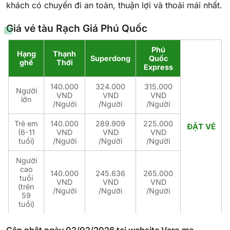
khách có chuyến đi an toàn, thuận lợi và thoải mái nhất.
Giá vé tàu Rạch Giá Phú Quốc
Phú
Hạng
Thạnh
Superdong
Quốc
ghế
Thới
Express
140.000
324.000
315.000
Người
VND
VND
VND
lớn
/Người
/Người
/Người
Trẻ em
140.000
289.909
225.000
ĐẶT VÉ
(6-11
VND
VND
VND
tuổi)
/Người
/Người
/Người
Người
cao
140.000
245.636
265.000
tuổi
VND
VND
VND
(trên
/Người
/Người
/Người
59
tuổi)
Cập nhật ngày 02/02/2026 tại website Vere.me