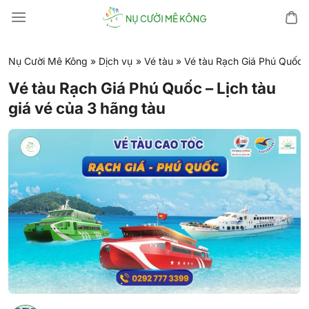
Chuyển
đến
nội
dung
Nụ Cười Mê Kông
»
Dịch vụ
»
Vé tàu
»
Vé tàu Rạch Giá Phú Quốc –
Vé tàu Rạch Giá Phú Quốc – Lịch tàu
giá vé của 3 hãng tàu