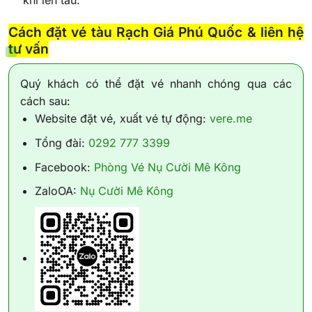
Cách đặt vé tàu Rạch Giá Phú Quốc &
liên hệ
tư vấn
Quý khách có thể đặt vé nhanh chóng qua các
cách sau:
Website đặt vé, xuất vé tự động:
vere.me
Tổng đài:
0292 777 3399
Facebook:
Phòng Vé Nụ Cười Mê Kông
ZaloOA:
Nụ Cười Mê Kông