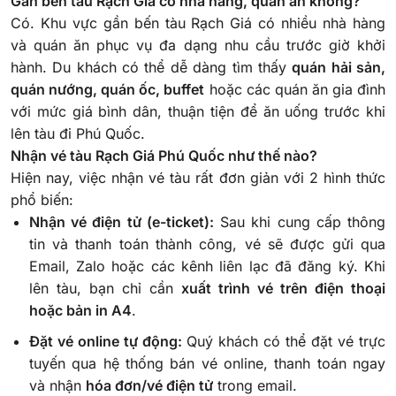
Gần bến tàu Rạch Giá có nhà hàng, quán ăn không?
Có. Khu vực gần bến tàu Rạch Giá có nhiều nhà hàng
và quán ăn phục vụ đa dạng nhu cầu trước giờ khởi
hành. Du khách có thể dễ dàng tìm thấy
quán hải sản,
quán nướng, quán ốc, buffet
hoặc các quán ăn gia đình
với mức giá bình dân, thuận tiện để ăn uống trước khi
lên tàu đi Phú Quốc.
Nhận vé tàu Rạch Giá Phú Quốc như thế nào?
Hiện nay, việc nhận vé tàu rất đơn giản với 2 hình thức
phổ biến:
Nhận vé điện tử (e-ticket):
Sau khi cung cấp thông
tin và thanh toán thành công, vé sẽ được gửi qua
Email, Zalo hoặc các kênh liên lạc đã đăng ký. Khi
lên tàu, bạn chỉ cần
xuất trình vé trên điện thoại
hoặc bản in A4
.
Đặt vé online tự động:
Quý khách có thể đặt vé trực
tuyến qua hệ thống bán vé online, thanh toán ngay
và nhận
hóa đơn/vé điện tử
trong email.