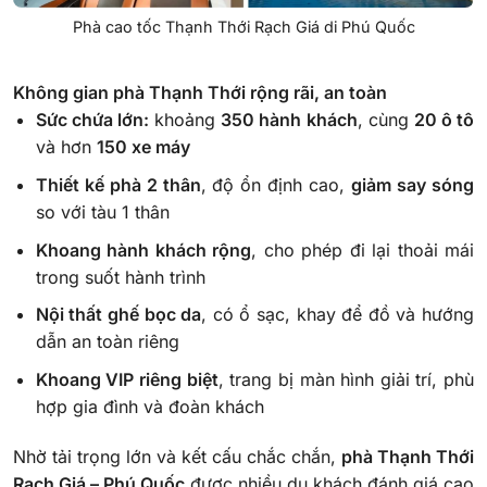
Phà cao tốc Thạnh Thới Rạch Giá di Phú Quốc
Không gian phà Thạnh Thới rộng rãi, an toàn
Sức chứa lớn:
khoảng
350 hành khách
, cùng
20 ô tô
và hơn
150 xe máy
Thiết kế phà 2 thân
, độ ổn định cao,
giảm say sóng
so với tàu 1 thân
Khoang hành khách rộng
, cho phép đi lại thoải mái
trong suốt hành trình
Nội thất ghế bọc da
, có ổ sạc, khay để đồ và hướng
dẫn an toàn riêng
Khoang VIP riêng biệt
, trang bị màn hình giải trí, phù
hợp gia đình và đoàn khách
Nhờ tải trọng lớn và kết cấu chắc chắn,
phà Thạnh Thới
Rạch Giá – Phú Quốc
được nhiều du khách đánh giá cao