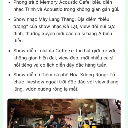
Phòng trà ở Memory Acoustic Cafe: biểu diễn
nhạc Trịnh và Acoustic trong không gian gần gũi.
Show nhạc Mây Lang Thang: Địa điểm “biểu
tượng” của show nhạc Đà Lạt, view đồi núi cực
đỉnh, thường xuyên mời các ca sĩ hạng A biểu
diễn.
Show diễn Lululola Coffee+: thu hút giới trẻ với
không gian hiện đại, view đẹp, mời nhiều ca sĩ
nổi tiếng và có lịch diễn dày đặc hàng tuần.
Show diễn ở Tiệm cà phê Hoa Xương Rồng: Tổ
chức liveshow ngoài trời độc đáo với view thung
lũng, vườn xương rồng lạ mắt.