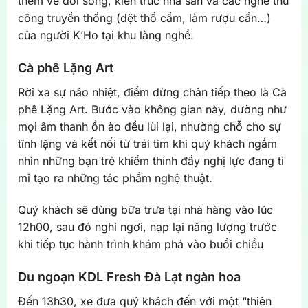
thêm về đời sống, kiến trúc nhà sàn và các nghề thủ
công truyền thống (dệt thổ cẩm, làm rượu cần…)
của người K’Ho tại khu làng nghề.
Cà phê Lặng Art
Rời xa sự náo nhiệt, điểm dừng chân tiếp theo là Cà
phê Lặng Art. Bước vào không gian này, dường như
mọi âm thanh ồn ào đều lùi lại, nhường chỗ cho sự
tĩnh lặng và kết nối từ trái tim khi quý khách ngắm
nhìn những bạn trẻ khiếm thính đầy nghị lực đang tỉ
mỉ tạo ra những tác phẩm nghệ thuật.
Quý khách sẽ dùng bữa trưa tại nhà hàng vào lúc
12h00, sau đó nghỉ ngơi, nạp lại năng lượng trước
khi tiếp tục hành trình khám phá vào buổi chiều
Du ngoạn KDL Fresh Đà Lạt ngàn hoa
Đến 13h30, xe đưa quý khách đến với một “thiên