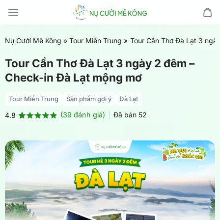
Chuyển
đến
nội
Nụ Cười Mê Kông
»
Tour Miền Trung
»
Tour Cần Thơ Đà Lạt 3 ngà
dung
Tour Cần Thơ Đà Lạt 3 ngày 2 đêm –
Check-in Đà Lạt mộng mơ
Tour Miền Trung
Sản phẩm gợi ý
Đà Lạt
(
39
đánh giá)
Đã bán
52
4.8
4.8
39
trên 5
dựa trên
đánh giá