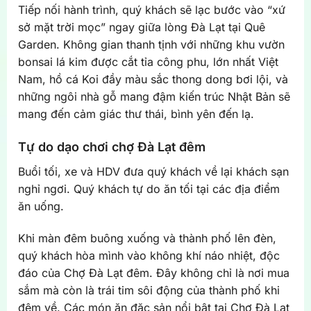
Tiếp nối hành trình, quý khách sẽ lạc bước vào “xứ
sở mặt trời mọc” ngay giữa lòng Đà Lạt tại Quê
Garden. Không gian thanh tịnh với những khu vườn
bonsai lá kim được cắt tỉa công phu, lớn nhất Việt
Nam, hồ cá Koi đầy màu sắc thong dong bơi lội, và
những ngôi nhà gỗ mang đậm kiến trúc Nhật Bản sẽ
mang đến cảm giác thư thái, bình yên đến lạ.
Tự do dạo chơi chợ Đà Lạt đêm
Buổi tối, xe và HDV đưa quý khách về lại khách sạn
nghỉ ngơi. Quý khách tự do ăn tối tại các địa điểm
ăn uống.
Khi màn đêm buông xuống và thành phố lên đèn,
quý khách hòa mình vào không khí náo nhiệt, độc
đáo của Chợ Đà Lạt đêm. Đây không chỉ là nơi mua
sắm mà còn là trái tim sôi động của thành phố khi
đêm về. Các món ăn đặc sản nổi bật tại Chợ Đà Lạt