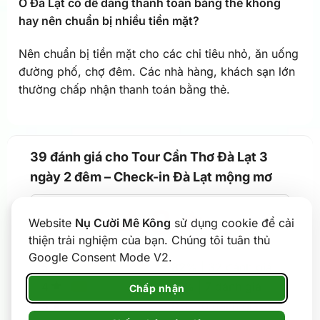
Ở Đà Lạt có dễ dàng thanh toán bằng thẻ không
hay nên chuẩn bị nhiều tiền mặt?
Nên chuẩn bị tiền mặt cho các chi tiêu nhỏ, ăn uống
đường phố, chợ đêm. Các nhà hàng, khách sạn lớn
thường chấp nhận thanh toán bằng thẻ.
39 đánh giá cho
Tour Cần Thơ Đà Lạt 3
ngày 2 đêm – Check-in Đà Lạt mộng mơ
4.8
Website
Nụ Cười Mê Kông
sử dụng cookie để cải
thiện trải nghiệm của bạn. Chúng tôi tuân thủ
ĐÁNH GIÁ TRUNG BÌNH
Google Consent Mode V2.
82%
| 32 đánh giá
5
17%
| 7 đánh giá
4
Chấp nhận
0%
| 0 đánh giá
3