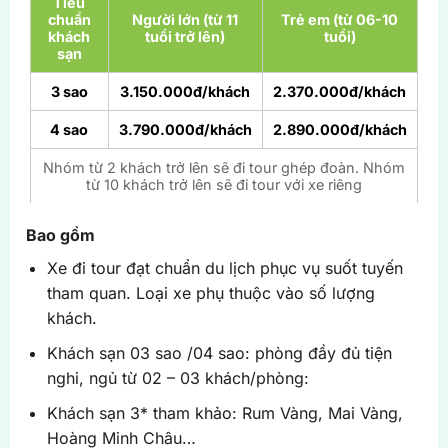
Tiêu
chuẩn
Người lớn (từ 11
Trẻ em (từ 06-10
khách
tuổi trở lên)
tuổi)
sạn
3 sao
3.150.000đ/khách
2.370.000đ/khách
4 sao
3.790.000đ/khách
2.890.000đ/khách
Nhóm từ 2 khách trở lên sẽ đi tour ghép đoàn. Nhóm
từ 10 khách trở lên sẽ đi tour với xe riêng
Bao gồm
Xe đi tour đạt chuẩn du lịch phục vụ suốt tuyến
tham quan. Loại xe phụ thuộc vào số lượng
khách.
Khách sạn 03 sao /04 sao: phòng đầy đủ tiện
nghi, ngủ từ 02 – 03 khách/phòng:
Khách sạn 3* tham khảo: Rum Vàng, Mai Vàng,
Hoàng Minh Châu…