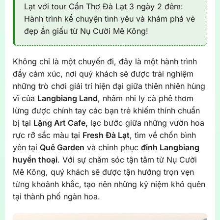
Lạt với tour Cần Thơ Đà Lạt 3 ngày 2 đêm:
Hành trình kể chuyện tình yêu và khám phá vẻ
đẹp ẩn giấu từ Nụ Cười Mê Kông!
Không chỉ là một chuyến đi, đây là một hành trình
đầy cảm xúc, nơi quý khách sẽ được trải nghiệm
những trò chơi giải trí hiện đại giữa thiên nhiên hùng
vĩ của
Langbiang Land
, nhâm nhi ly cà phê thơm
lừng được chính tay các bạn trẻ khiếm thính chuẩn
bị tại
Lặng Art Cafe,
lạc bước giữa những vườn hoa
rực rỡ sắc màu tại
Fresh Đà Lạt
, tìm về chốn bình
yên tại
Quê Garden
và chinh phục
đỉnh Langbiang
huyền thoại
. Với sự chăm sóc tận tâm từ Nụ Cười
Mê Kông, quý khách sẽ được tận hưởng trọn vẹn
từng khoảnh khắc, tạo nên những kỷ niệm khó quên
tại thành phố ngàn hoa.