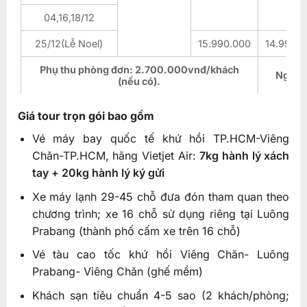
04,16,18/12
25/12(Lễ Noel)
15.990.000
14.990.
Phụ thu phòng đơn: 2.700.000vnđ/khách
Ngủ g
(nếu có).
Giá tour trọn gói bao gồm
Vé máy bay quốc tế khứ hồi TP.HCM-Viêng
Chăn-TP.HCM, hãng Vietjet Air:
7kg hành lý xách
tay + 20kg hành lý ký gửi
Xe máy lạnh 29-45 chỗ đưa đón tham quan theo
chương trình; xe 16 chỗ sử dụng riêng tại Luông
Prabang (thành phố cấm xe trên 16 chỗ)
Vé tàu cao tốc khứ hồi Viêng Chăn- Luông
Prabang- Viêng Chăn (ghế mềm)
Khách sạn tiêu chuẩn 4-5 sao (2 khách/phòng;