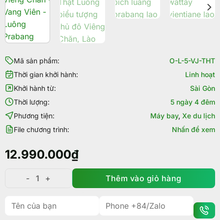
Mã sản phẩm:
O-L-5-VJ-THT
Thời gian khởi hành:
Linh hoạt
Khởi hành từ:
Sài Gòn
Thời lượng:
5 ngày 4 đêm
Phương tiện:
Máy bay
,
Xe du lịch
File chương trình:
Nhấn để xem
12.990.000
₫
Thêm vào giỏ hàng
Tour Lào 5 ngày 4 đêm: Viêng Chăn - Vang Viên - Lu