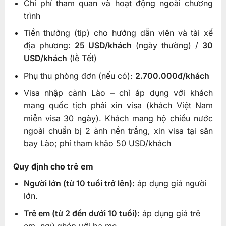
Chi phí tham quan và hoạt động ngoài chương
trình
Tiền thưởng (tip) cho hướng dẫn viên và tài xế
địa phương:
25 USD/khách
(ngày thường) /
30
USD/khách
(lễ Tết)
Phụ thu phòng đơn (nếu có):
2.700.000đ/khách
Visa nhập cảnh Lào – chỉ áp dụng với khách
mang quốc tịch phải xin visa (khách Việt Nam
miễn visa 30 ngày). Khách mang hộ chiếu nước
ngoài chuẩn bị 2 ảnh nền trắng, xin visa tại sân
bay Lào; phí tham khảo 50 USD/khách
Quy định cho trẻ em
Người lớn (từ 10 tuổi trở lên):
áp dụng giá người
lớn.
Trẻ em (từ 2 đến dưới 10 tuổi):
áp dụng giá trẻ
em, ngủ ghép với ba mẹ.