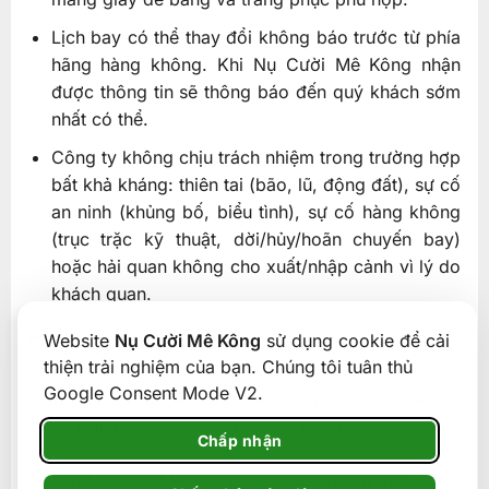
Lịch bay có thể thay đổi không báo trước từ phía
hãng hàng không. Khi Nụ Cười Mê Kông nhận
được thông tin sẽ thông báo đến quý khách sớm
nhất có thể.
Công ty không chịu trách nhiệm trong trường hợp
bất khả kháng: thiên tai (bão, lũ, động đất), sự cố
an ninh (khủng bố, biểu tình), sự cố hàng không
(trục trặc kỹ thuật, dời/hủy/hoãn chuyến bay)
hoặc hải quan không cho xuất/nhập cảnh vì lý do
khách quan.
Website
Nụ Cười Mê Kông
sử dụng cookie để cải
Cách đặt tour & liên hệ tư vấn
thiện trải nghiệm của bạn. Chúng tôi tuân thủ
Google Consent Mode V2.
Quý khách có thể đặt tour nhanh chóng bằng
cách liên hệ với Công ty Du lịch Nụ Cười Mê
Chấp nhận
Kông - đừng ngại chia sẻ các thắc mắc, nhân
viên Nụ Cười Mê Kông sẽ nhiệt tình giải đáp.