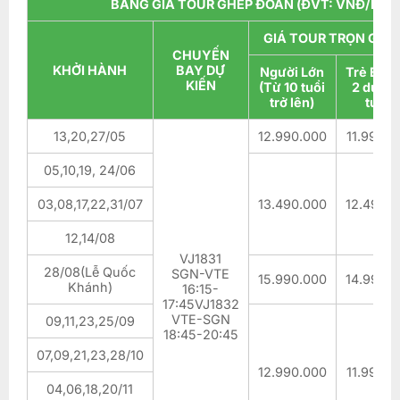
BẢNG GIÁ TOUR GHÉP ĐOÀN (ĐVT: VNĐ/KHÁ
GIÁ TOUR TRỌN GÓI 
CHUYẾN
KHỞI HÀNH
BAY DỰ
Người Lớn
Trẻ Em 
KIẾN
(Từ 10 tuổi
2 dưới 
trở lên)
tuổi)
13,20,27/05
12.990.000
11.990.0
05,10,19, 24/06
03,08,17,22,31/07
13.490.000
12.490.
12,14/08
VJ1831
28/08(Lễ Quốc
SGN-VTE
15.990.000
14.990.
Khánh)
16:15-
17:45VJ1832
VTE-SGN
09,11,23,25/09
18:45-20:45
07,09,21,23,28/10
12.990.000
11.990.0
04,06,18,20/11