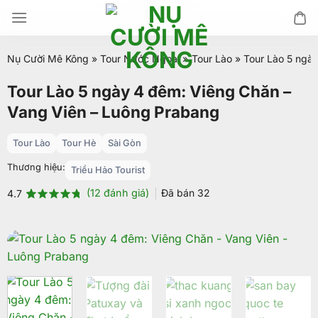
Chuyển
đến
nội
Nụ Cười Mê Kông
»
Tour Nước Ngoài
»
Tour Lào
»
Tour Lào 5 ngà
dung
Tour Lào 5 ngày 4 đêm: Viêng Chăn –
Vang Viên – Luông Prabang
Tour Lào
Tour Hè
Sài Gòn
Thương hiệu:
Triều Hảo Tourist
(
12
đánh giá)
Đã bán
32
4.7
4.7
12
trên 5
dựa trên
đánh giá