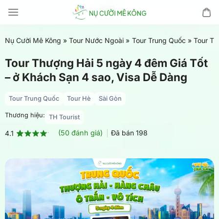
Chuyển
đến
nội
Nụ Cười Mê Kông
»
Tour Nước Ngoài
»
Tour Trung Quốc
»
Tour Th
dung
Tour Thượng Hải 5 ngày 4 đêm Giá Tốt
– ở Khách Sạn 4 sao, Visa Dễ Dàng
Tour Trung Quốc
Tour Hè
Sài Gòn
Thương hiệu:
TH Tourist
(
50
đánh giá)
Đã bán
198
4.1
4.1
50
trên
5 dựa
trên
đánh
giá