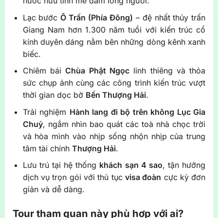
nước hữu tình mê đắm lòng người.
Lạc bước
Ô Trấn (Phía Đông)
– đệ nhất thủy trấn
Giang Nam hơn 1.300 năm tuổi với kiến trúc cổ
kính duyên dáng nằm bên những dòng kênh xanh
biếc.
Chiêm bái
Chùa Phật Ngọc
linh thiêng và thỏa
sức chụp ảnh cùng các công trình kiến trúc vượt
thời gian dọc bờ
Bến Thượng Hải
.
Trải nghiệm
Hành lang đi bộ trên không Lục Gia
Chuỷ
, ngắm nhìn bao quát các toà nhà chọc trời
và hòa mình vào nhịp sống nhộn nhịp của trung
tâm tài chính
Thượng Hải
.
Lưu trú tại hệ thống
khách sạn 4 sao
, tận hưởng
dịch vụ trọn gói với thủ tục
visa đoàn
cực kỳ đơn
giản và dễ dàng.
Tour tham quan này phù hợp với ai?