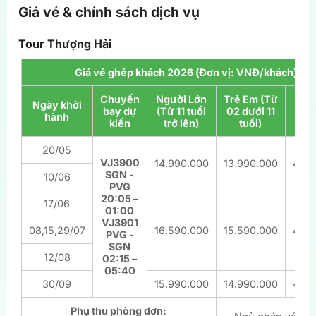
Giá vé & chính sách dịch vụ
Tour Thượng Hải
Giá vé ghép khách 2026 (Đơn vị: VNĐ/khách)
Chuyến
Người Lớn
Trẻ Em (Từ
Em
Ngày khởi
bay dự
(Từ 11 tuổi
02 dưới 11
(Dư
hành
kiến
trở lên)
tuổi)
tu
20/05
VJ3900
14.990.000
13.990.000
4.59
SGN -
10/06
PVG
20:05 –
17/06
01:00
VJ3901
08,15,29/07
16.590.000
15.590.000
4.99
PVG -
SGN
12/08
02:15 –
05:40
30/09
15.990.000
14.990.000
4.89
Phụ thu phòng đơn: