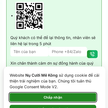
Quý khách có thể để lại thông tin, nhân viên sẽ
liên hệ lại trong 5 phút
Xin chân thành cảm ơn sự đồng hành của quý
khách hàng cùng Nụ Cười Mê Kông trong suốt
Website
Nụ Cười Mê Kông
sử dụng cookie để cải
9 năm qua. Chúng tôi luôn thể hiện cam kết
thiện trải nghiệm của bạn. Chúng tôi tuân thủ
dịch vụ với 6 giá trị: Trải nghiệm khách hàng
Google Consent Mode V2.
hoàn hảo; Giải pháp du lịch đa dạng và toàn
diện; Đội ngũ tận tâm phục vụ; Minh bạch và
Chấp nhận
đáng tin cậy; Cam kết bền vững và trách nhiệm
xã hội; Thành tích và uy tín được công nhận.