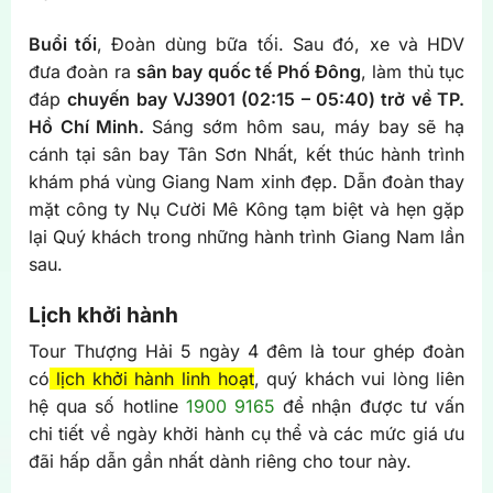
Buổi tối
, Đoàn dùng bữa tối. Sau đó, xe và HDV
đưa đoàn ra
sân bay quốc tế Phố Đông
, làm thủ tục
đáp
chuyến bay VJ3901 (02:15 – 05:40) trở về TP.
Hồ Chí Minh.
Sáng sớm hôm sau, máy bay sẽ hạ
cánh tại sân bay Tân Sơn Nhất, kết thúc hành trình
khám phá vùng Giang Nam xinh đẹp. Dẫn đoàn thay
mặt công ty Nụ Cười Mê Kông tạm biệt và hẹn gặp
lại Quý khách trong những hành trình Giang Nam lần
sau.
Lịch khởi hành
Tour Thượng Hải 5 ngày 4 đêm là tour ghép đoàn
có
lịch khởi hành linh hoạt
, quý khách vui lòng liên
hệ qua số hotline
1900 9165
để nhận được tư vấn
chi tiết về ngày khởi hành cụ thể và các mức giá ưu
đãi hấp dẫn gần nhất dành riêng cho tour này.