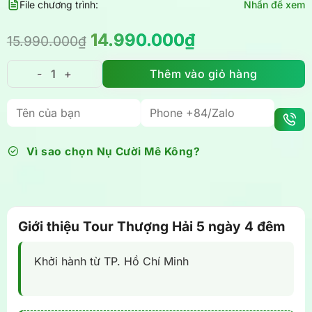
File chương trình:
Nhấn để xem
Giá
Giá
14.990.000
₫
15.990.000
₫
gốc
hiện
là:
tại
Thêm vào giỏ hàng
Tour Thượng Hải 5 ngày 4 đêm Giá Tốt - ở Khách Sạn 
15.990.000₫.
là:
14.990.000₫.
Vì sao chọn Nụ Cười Mê Kông?
Giới thiệu Tour Thượng Hải 5 ngày 4 đêm
Khởi hành từ TP. Hồ Chí Minh