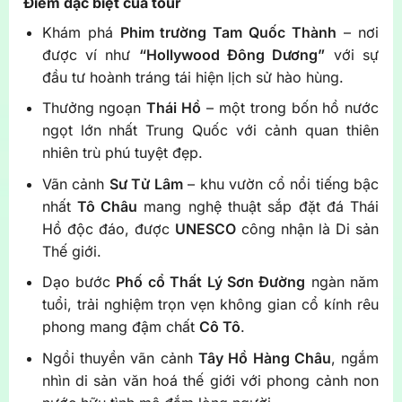
Điểm đặc biệt của tour
Khám phá
Phim trường Tam Quốc Thành
– nơi
được ví như
“Hollywood Đông Dương”
với sự
đầu tư hoành tráng tái hiện lịch sử hào hùng.
Thưởng ngoạn
Thái Hồ
– một trong bốn hồ nước
ngọt lớn nhất Trung Quốc với cảnh quan thiên
nhiên trù phú tuyệt đẹp.
Vãn cảnh
Sư Tử Lâm
– khu vườn cổ nổi tiếng bậc
nhất
Tô Châu
mang nghệ thuật sắp đặt đá Thái
Hồ độc đáo, được
UNESCO
công nhận là Di sản
Thế giới.
Dạo bước
Phố cổ Thất Lý Sơn Đường
ngàn năm
tuổi, trải nghiệm trọn vẹn không gian cổ kính rêu
phong mang đậm chất
Cô Tô
.
Ngồi thuyền vãn cảnh
Tây Hồ Hàng Châu
, ngắm
nhìn di sản văn hoá thế giới với phong cảnh non