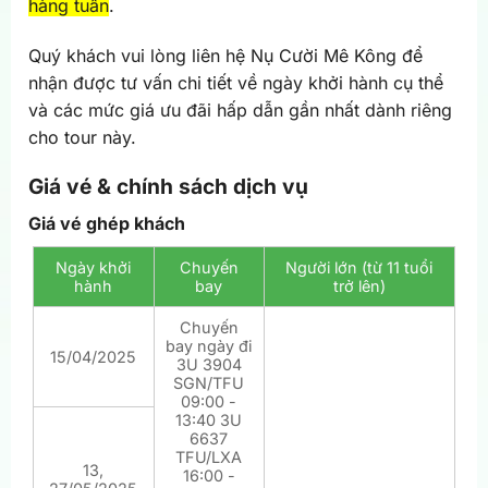
hàng tuần
.
Quý khách vui lòng liên hệ Nụ Cười Mê Kông để
nhận được tư vấn chi tiết về ngày khởi hành cụ thể
và các mức giá ưu đãi hấp dẫn gần nhất dành riêng
cho tour này.
Giá vé & chính sách dịch vụ
Giá vé ghép khách
Ngày khởi
Chuyến
Người lớn (từ 11 tuổi
hành
bay
trở lên)
Chuyến
bay ngày đi
15/04/2025
3U 3904
SGN/TFU
09:00 -
13:40 3U
6637
TFU/LXA
13,
16:00 -