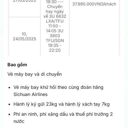
27/05/2025
18:30 ---
37.990.000VND/khách
Chuyến
hay ngày
về 3U 6632
LXA/TFU
11:50 -
14:05 3U
10,
3903
24/05/2025
TFU/SGN
19:35 -
22:20
Bao gồm
Vé máy bay và di chuyển
Vé máy bay khứ hồi theo cùng đoàn hãng
Sichuan Airlines
Hành lý ký gửi 23kg và hành lý xách tay 7kg
Phí an ninh, phí xăng dầu và thuế phi trường 2
nước