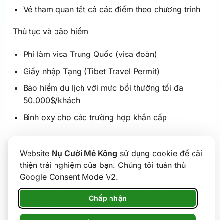
Vé tham quan tất cả các điểm theo chương trình
Thủ tục và bảo hiểm
Phí làm visa Trung Quốc (visa đoàn)
Giấy nhập Tạng (Tibet Travel Permit)
Bảo hiểm du lịch với mức bồi thường tối đa
50.000$/khách
Bình oxy cho các trường hợp khẩn cấp
Dịch vụ đặc biệt
Website
Nụ Cười Mê Kông
sử dụng cookie để cải
Suất trải nghiệm mặc trang phục Tây Tạng và
thiện trải nghiệm của bạn. Chúng tôi tuân thủ
chụp ảnh (tặng 10 tấm hình file gốc)
Google Consent Mode V2.
Suất chụp ảnh với chó Ngao Tây Tạng tại Hồ
Chấp nhận
Yamdrok