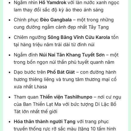
Ngắm nhìn
Hồ Yamdrok
với làn nước xanh ngọc
lam thay đổi sắc độ kỳ ảo theo ánh sáng
Chinh phục
Đèo Gangbala
– một trong những
cung đường ngắm cảnh đẹp nhất Tây Tạng
Chiêm ngưỡng
Sông Băng Vĩnh Cửu Karola
tồn
tại hàng triệu năm trải dài từ đỉnh núi
Ngắm đỉnh
Núi Nai Tân Khang Tuyết Sơn
– một
trong bốn ngọn núi thần phủ tuyết quanh năm
Dạo bước trên
Phố Bát Giát
– con đường hành
hương thiêng liêng và trung tâm thương mại cổ
xưa nhất Lhasa
Tham quan
Thiền viện Tashilhunpo
– nơi cư ngụ
của Ban Thiền Lạt Ma với bức tượng Di Lặc Bồ
Tát lớn nhất thế giới
Hóa thân thành người Tạng
với trang phục
truyền thống rực rỡ sắc màu (tặng 10 tấm hình