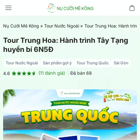
Chuyển
đến
nội
Nụ Cười Mê Kông
»
Tour Nước Ngoài
»
Tour Trung Hoa: Hành trìn
dung
Tour Trung Hoa: Hành trình Tây Tạng
huyền bí 6N5Đ
Tour Nước Ngoài
Sản phẩm gợi ý
Tour Trung Quốc
Sài Gòn
(
11
đánh giá)
Đã bán
68
4.6
4.6
11
trên 5
dựa trên
đánh giá