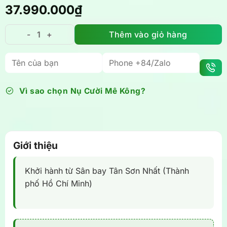
37.990.000
₫
Thêm vào giỏ hàng
Tour Trung Hoa: Hành trình Tây Tạng huyền bí 6N5Đ 
Vì sao chọn Nụ Cười Mê Kông?
Giới thiệu
Khởi hành từ Sân bay Tân Sơn Nhất (Thành
phố Hồ Chí Minh)