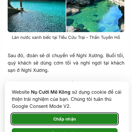
Làn nước xanh biếc tại Tiểu Cửu Trại – Thần Tuyền Hồ
Sau đó, đoàn sẽ di chuyển về Nghi Xương. Buổi tối,
quý khách sẽ dùng cơm tối và nghỉ ngơi tại khách
sạn ở Nghi Xương.
Ngày 6: Nghi Xương – TP. Hồ Chí Minh (ăn sáng, ăn
nhẹ trên máy bay)
Website
Nụ Cười Mê Kông
sử dụng cookie để cải
thiện trải nghiệm của bạn. Chúng tôi tuân thủ
Tây Lăng Hạp Khẩu – khu Thắng Cảnh Tam
Google Consent Mode V2.
Du Động
Chấp nhận
Buổi sáng, sau khi dùng bữa sáng tại khách sạn và
hoàn tất thủ tục trả phòng, đoàn sẽ khởi hành đến