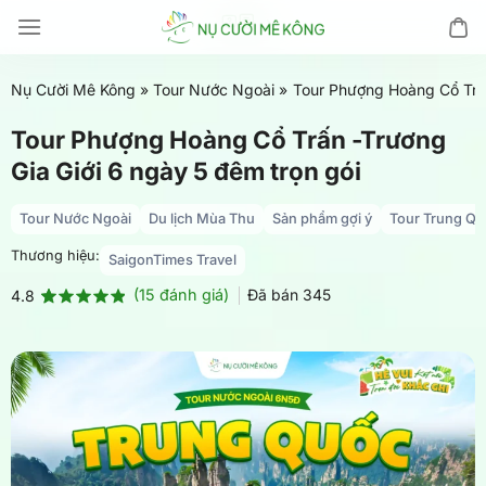
Chuyển
đến
nội
Nụ Cười Mê Kông
»
Tour Nước Ngoài
»
Tour Phượng Hoàng Cổ Trấn
dung
Tour Phượng Hoàng Cổ Trấn -Trương
Gia Giới 6 ngày 5 đêm trọn gói
Tour Nước Ngoài
Du lịch Mùa Thu
Sản phẩm gợi ý
Tour Trung Q
Thương hiệu:
SaigonTimes Travel
(
15
đánh giá)
Đã bán
345
4.8
4.8
15
trên 5
dựa trên
đánh giá