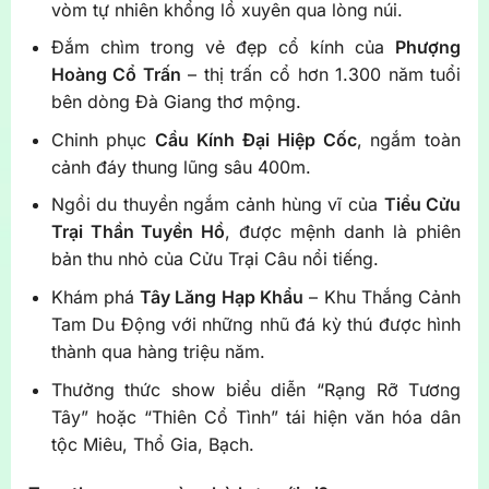
vòm tự nhiên khổng lồ xuyên qua lòng núi.
Đắm chìm trong vẻ đẹp cổ kính của
Phượng
Hoàng Cổ Trấn
– thị trấn cổ hơn 1.300 năm tuổi
bên dòng Đà Giang thơ mộng.
Chinh phục
Cầu Kính Đại Hiệp Cốc
, ngắm toàn
cảnh đáy thung lũng sâu 400m.
Ngồi du thuyền ngắm cảnh hùng vĩ của
Tiểu Cửu
Trại Thần Tuyền Hồ
, được mệnh danh là phiên
bản thu nhỏ của Cửu Trại Câu nổi tiếng.
Khám phá
Tây Lăng Hạp Khẩu
– Khu Thắng Cảnh
Tam Du Động với những nhũ đá kỳ thú được hình
thành qua hàng triệu năm.
Thưởng thức show biểu diễn “Rạng Rỡ Tương
Tây” hoặc “Thiên Cổ Tình” tái hiện văn hóa dân
tộc Miêu, Thổ Gia, Bạch.