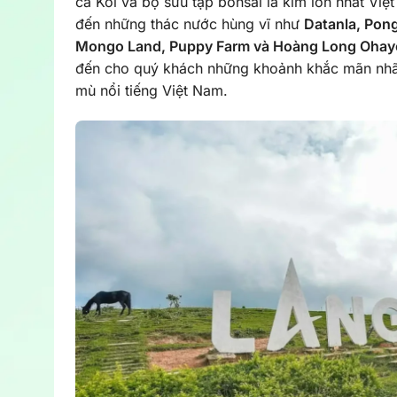
cá Koi và bộ sưu tập bonsai lá kim lớn nhất Vi
đến những thác nước hùng vĩ như
Datanla, Pong
Mongo Land, Puppy Farm và Hoàng Long Ohay
đến cho quý khách những khoảnh khắc mãn nhãn
mù nổi tiếng Việt Nam.