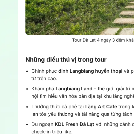
Tour Đà Lạt 4 ngày 3 đêm khá
Những điều thú vị trong tour
Chinh phục
đỉnh Langbiang huyền thoại
và p
từ trên cao.
Khám phá
Langbiang Land
– thế giới giải tr
hội tìm hiểu văn hóa bản địa tại khu làng ngh
Thưởng thức cà phê tại
Lặng Art Cafe
trong k
lan tỏa yêu thương và tài năng qua từng tác
Du ngoạn
KDL Fresh Đà Lạt
với những cánh đ
check-in triệu like.