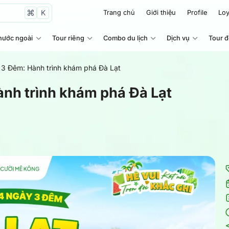
K
Trang chủ
Giới thiệu
Profile
Loy
nước ngoài
Tour riêng
Combo du lịch
Dịch vụ
Tour 
 3 Đêm: Hành trình khám phá Đà Lạt
ành trình khám phá Đà Lạt