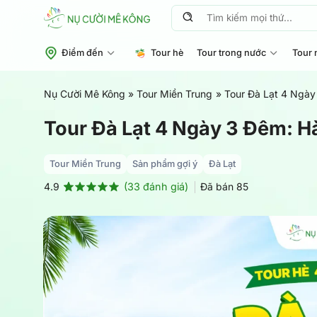
Chuyển
Tìm
đến
kiếm:
nội
Điểm đến
Tour hè
Tour trong nước
Tour 
dung
Nụ Cười Mê Kông
»
Tour Miền Trung
»
Tour Đà Lạt 4 Ngày
Tour Đà Lạt 4 Ngày 3 Đêm: H
Tour Miền Trung
Sản phẩm gợi ý
Đà Lạt
(
33
đánh giá)
Đã bán
85
4.9
4.9
33
trên 5
dựa trên
đánh giá