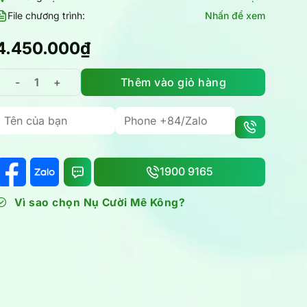
File chương trình:
Nhấn để xem
4.450.000
₫
Thêm vào giỏ hàng
Tour Đà Lạt 4 Ngày 3 Đêm: Hành trình khám phá Đà Lạt s
1900 9165
Vì sao chọn Nụ Cười Mê Kông?